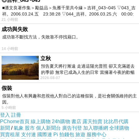
◎吉祥_043~045
尺寸：7.3x10.9x1.65 cm
■潘文良著作集＞勵益品＞魚雁千里共今緣＞吉祥_043~045 ▽043_吉
電量：4000mAh 鋰聚合物充電電池
祥。2006.03.24.五 23:38:28 ▽044_吉祥。2006.03.25.六 00:00:
21 小時前
輸入：5V-2.1A
成功與失敗
輸出：5V-2.1A
成功靠不斷找方法，失敗靠不停找藉口。
顏色：黑色/紅色
14 小時前
適用：智慧型手機/平板通用（所有USB裝置，Apple， Android，
立秋
Blackberry， & More）
預告夏天將行漸遠 走過這陽光普照 卻又充滿逝去
產地：中國大陸
的季節 無常已成為人生的日常 當擁著今夜的歡暢
2026-08-07
舒心 轉眼驟成昨日 而明晨 太陽
包裝內容物：Mophie Juice Pack Powerstation 4000mAh 行動電源 x
假裝
1、Micro-USB充電線 x 1
假裝對他人有興趣和忽視他人對自己的這種假裝，是社會關係維持的主
因。
5 小時前
注意事項：本商品為Mophie Juice Pack Powerstation 4000mAh 行動
登入
註冊
電源，其它產品僅為示意圖參考用。
PChome首頁
線上購物
24h購物
書店
露天拍賣
比比昂代購
新聞
/
氣象
股市
個人新聞台
廣告刊登
加入聯播網
全球購物
商品圖顏色因電腦螢幕色差略有不同，以實際商品顏色為準。
買賣租屋
支付連
國際連
Pi 拍錢包
旅遊
服務中心