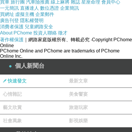
以上規格資料若有任何錯誤，以原廠所公佈資料為準。
買車
旅行團
汽車險推薦
線上麻將
雜誌
星座命理
會員中心
一元簡訊
直播達人
數位憑證
企業簡訊
買網址
虛擬主機
企業郵件
Mophie Juice Pack Powerstation 4000mAh 行
廣告刊登
隱私權聲明
動電源
消費者保護
兒童網路安全
About PChome
投資人聯絡
徵才
著作權保護
｜網路家庭版權所有、轉載必究
‧Copyright PChome
商品網址
:
Online
PChome Online and PChome are trademarks of PChome
https://tw.partner.buy.yahoo.com:443/gd/buy?
Online Inc.
mcode=MV92TVFFTzVWMmdNZWZLK1l4cGd
個人新聞台
1K3UwUS81Q00ra1YwT2t6MklYVDRlbVVZPQ
==&url=https://tw.buy.yahoo.com/gdsale/gdsale
快速發文
最新文章
.asp?gdid=4023395
心情雜記
美食饗宴
藝文欣賞
旅遊玩家
社會萬象
影視娛樂
【Revlis】經典胺基酸深層洗顏料(100g-10瓶)