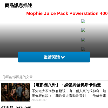
商品訊息描述
:
Mophie Juice Pack Powerstation
繼續閱讀
你可能感興趣的文章
【電影圈八卦】：媒體揭發奧斯卡動畫項目投票醜聞！好萊塢為什麼看不起動畫電影？
不知道大家有沒有發現，有一種人真的很神奇，如
商品訊息簡述
:
品牌：Mophie
果你跟他說：「我昨天去看動畫電影」，他就會露
2026-08-07
重量：125g
出一種慈祥的微笑，然後問你是不是陪小