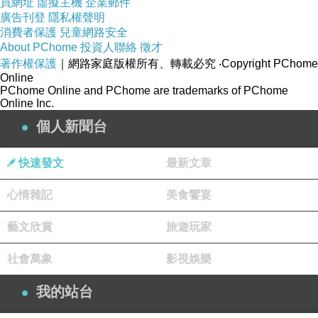
買網址
虛擬主機
企業郵件
無人匱乏
廣告刊登
隱私權聲明
沒有槍砲、炸彈與疾病
消費者保護
兒童網路安全
About PChome
投資人聯絡
徵才
沒有人嗷嗷待哺
著作權保護
｜網路家庭版權所有、轉載必究
‧Copyright PChome
Online
PChome Online and PChome are trademarks of PChome
From a distance, we are instruments
Online Inc.
Marching in a common band
個人新聞台
Playing songs of hope, playing songs of
peace
快速發文
最新文章
There is the song of every man
心情雜記
美食饗宴
God is watching us. God is watching us
God is watching us from a distance
藝文欣賞
旅遊玩家
社會萬象
影視娛樂
遠遠望去，我們都像樂器一樣
在共同的樂隊中前進
我的站台
演奏著希望之歌，演奏著和平之歌