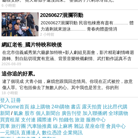
廳很安靜。 堯天命似乎還沒回來。 整個房子只剩冰冷燈光。
And the echo through the land
6 小時前
遠遠望去，是一片和諧
20260627洄瀾羽動
回聲傳遍大地
20260627洄瀾羽動 民宿包棟應有盡有............ 體
力過剩就來游泳............ 青春肉體盡情消
2 小時前
磨............ 晚餐不必
It's the voice of hope. It's the voice of peace
網紅老爸_國片特映和映後
It's the voice of every man
在北市信義威秀第六廳參加特映+影人劇組見面會，影片精彩劇情峰迴
From a distance, we all have enough
路轉、對白貼切現實有意涵、背景音樂映襯劇情、武打動作認真不含
2026-08-09
糊、
And no one is in need
追你追的好累。
And there are no guns, no bombs and no
逮了個現成 犬青小姐，麻煩您跟我回忠情局。你現在正式被控，故意
diseases
傷人罪。它包括偷去了無數人的心。其中我也是苦主。你的刑
18 小時前
No hungry mouths to feed.
登入
註冊
PChome首頁
線上購物
24h購物
書店
露天拍賣
比比昂代購
新聞
/
氣象
股市
個人新聞台
廣告刊登
加入聯播網
全球購物
那是希望之聲，那是和平之聲
買賣租屋
支付連
國際連
Pi 拍錢包
旅遊
服務中心
那是每個人的心聲
買車
旅行團
汽車險推薦
線上麻將
雜誌
星座命理
會員中心
遠遠望去，我們都富足
一元簡訊
直播達人
數位憑證
企業簡訊