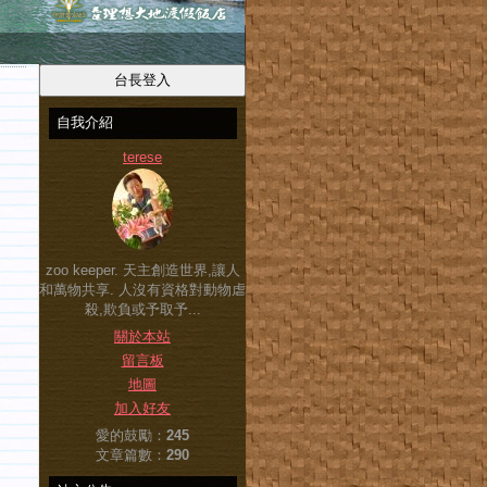
自我介紹
terese
zoo keeper. 天主創造世界,讓人
和萬物共享. 人沒有資格對動物虐
殺,欺負或予取予...
關於本站
留言板
地圖
加入好友
愛的鼓勵：
245
文章篇數：
290