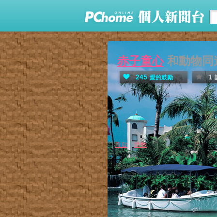
赤子童心
和動物同
245
1
愛的鼓勵
首頁
活動