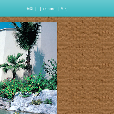
|
|
|
新聞
PChome
登入