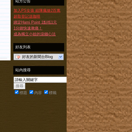
站方公告
加入PS女孩 組隊瘋搶2百萬
超取登記送咖啡
綁定Hami Point 1點抵1元
1分鐘快速揪痛！
成為獨立小姐的滾錢心法
好友列表
好友的新聞台Blog
站內搜尋
標題
內容
標籤