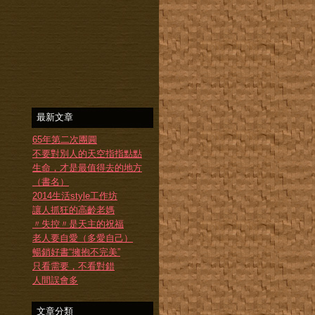
最新文章
65年第二次團圓
不要對別人的天空指指點點
生命，才是最值得去的地方
（書名）
2014生活style工作坊
讓人抓狂的高齡老媽
〃失控〃是天主的祝福
老人要自愛（多愛自己）
暢銷好書“擁抱不完美”
只看需要，不看對錯
人間誤會多
文章分類