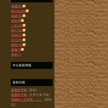
溝通(52)
孫兒女(16)
家庭(15)
朋友(8)
人生(16)
死亡(12)
信仰(17)
生活(31)
兩性(11)
寵物(7)
更多
>>
本台最新標籤
最新回應
親愛的予晴
, (雷爸)
親愛的予晴
, (文章主角予晴)
阿嬤的人生智慧（二）
, (悄悄
話)