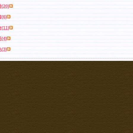
(20)
(6)
(11)
(4)
(3)