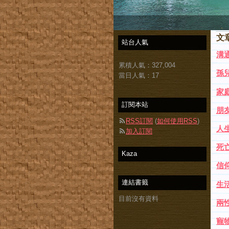
文
站台人氣
溝通
累積人氣：
327,004
孫兒
當日人氣：
17
家庭
訂閱本站
朋友
RSS訂閱
(
如何使用RSS
)
人生
加入訂閱
死亡
Kaza
信仰
連結書籤
生活
目前沒有資料
兩性
寵物