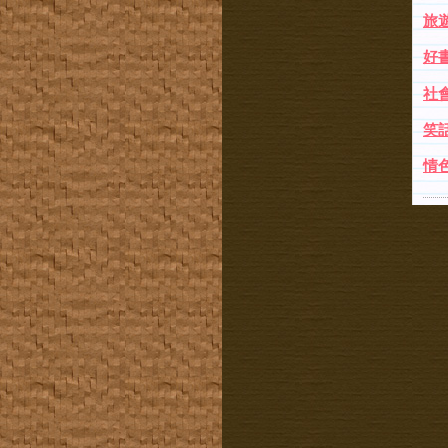
旅遊
好書
社會
笑話
情色