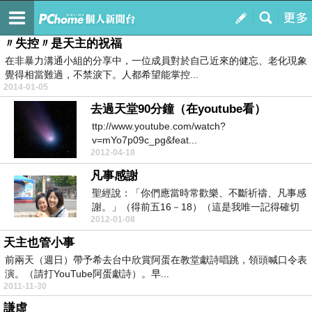
赤子童心
訂閱
我的
〃失控〃是天主的祝福
在非暴力溝通小組的分享中，一位成員對於自己近來的健忘、老化現象
覺得相當難過，不禁淚下。人都希望能掌控...
2014-01-05
去過天堂90分鐘（在youtube看）
ttp://www.youtube.com/watch?
v=mYo7p09c_pg&feat...
2012-04-18
凡事感謝
聖經說：「你們應當時常歡樂、不斷祈禱、凡事感
謝。」（得前五16－18）（這是我唯一記得確切
2012-01-08
出處的一句...
天主也管小事
前兩天（週日）帶予希去台中欣賞阿蛋在教堂獻詩唱跳，領頭喊口令表
演。（請打YouTube阿蛋獻詩）。早...
2011-11-30
謙虛