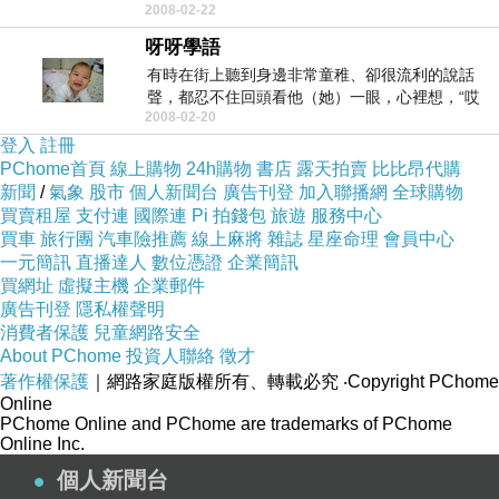
2008-02-22
看了好...
呀呀學語
有時在街上聽到身邊非常童稚、卻很流利的說話
聲，都忍不住回頭看他（她）一眼，心裡想，“哎
2008-02-20
喲，這麼小小的...
登入
註冊
PChome首頁
線上購物
24h購物
書店
露天拍賣
比比昂代購
新聞
/
氣象
股市
個人新聞台
廣告刊登
加入聯播網
全球購物
買賣租屋
支付連
國際連
Pi 拍錢包
旅遊
服務中心
買車
旅行團
汽車險推薦
線上麻將
雜誌
星座命理
會員中心
一元簡訊
直播達人
數位憑證
企業簡訊
買網址
虛擬主機
企業郵件
廣告刊登
隱私權聲明
消費者保護
兒童網路安全
About PChome
投資人聯絡
徵才
著作權保護
｜網路家庭版權所有、轉載必究
‧Copyright PChome
Online
PChome Online and PChome are trademarks of PChome
Online Inc.
個人新聞台