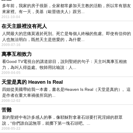
多年前，我家的房子很新，全家都常參加天主教的活動，所以常有朋友
來家裡。有一天，美基（歐晉德夫人）跟另...
2011-10-04
在天主眼裡沒有死人
人間最大的悲痛莫過於死別。死亡是每個人終極的焦慮。即使有信仰的
人也無法明白，既然天主是慈愛的，為什麼...
2009-07-16
萬事互相效力
看Good TV電視台的講道節目，說到聖經的句子﹕天主叫萬事互相效
力，為叫人得益處。牧師用比喻說﹕人...
2009-04-05
天堂是真的 Heaven Is Real
四姐從美國帶給我一本書，書名是Heaven Is Real（天堂是真的）。這
是作者在重大車禍後所寫的...
2008-12-02
苦難
新約聖經中有許多感人的事，像耶穌對拿著石頭要打死淫婦的群眾
說，“你們誰自認無罪，就擲下第一塊石頭吧。...
2008-05-22