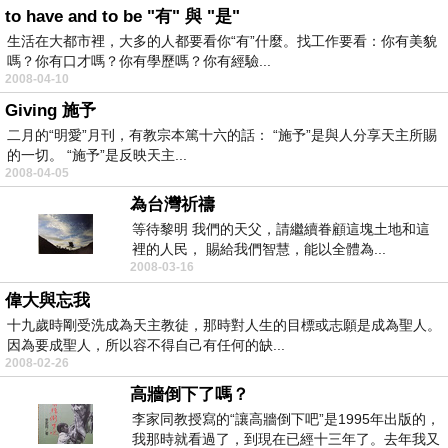
to have and to be "有" 與 "是"
生活在大都市裡，大多的人都要看你“有”什麼。找工作要看：你有美貌
嗎？你有口才嗎？你有學歷嗎？你有經驗...
2008-04-10
Giving 施予
二月的“明愛”月刊，有教宗本篤十六的話： “施予”是與人分享天主所賜
的一切。 “施予”是反映天主...
2008-04-05
為台灣祈禱
等待黎明 我們的天父，請繼續眷顧這塊土地和這
裡的人民， 賜給我們智慧，能以全體為...
2008-03-16
偉大與忘我
十九歲時剛受洗成為天主教徒，那時對人生的目標或志願是成為聖人。
因為要成聖人，所以容不得自己有任何的缺...
2008-02-26
高牆倒下了嗎？
李家同教授寫的“讓高牆倒下吧”是1995年出版的，
我那時就看過了，到現在已經十三年了。去年我又