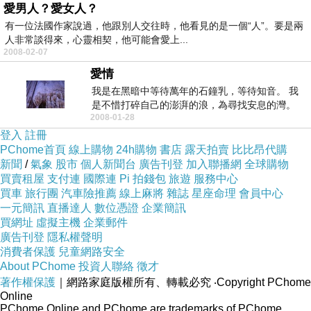
愛男人？愛女人？
有一位法國作家說過，他跟別人交往時，他看見的是一個“人”。要是兩
人非常談得來，心靈相契，他可能會愛上...
2008-02-07
愛情
我是在黑暗中等待萬年的石鐘乳，等待知音。 我
是不惜打碎自己的澎湃的浪，為尋找安息的灣。
2008-01-28
...
登入
註冊
PChome首頁
線上購物
24h購物
書店
露天拍賣
比比昂代購
新聞
/
氣象
股市
個人新聞台
廣告刊登
加入聯播網
全球購物
買賣租屋
支付連
國際連
Pi 拍錢包
旅遊
服務中心
買車
旅行團
汽車險推薦
線上麻將
雜誌
星座命理
會員中心
一元簡訊
直播達人
數位憑證
企業簡訊
買網址
虛擬主機
企業郵件
廣告刊登
隱私權聲明
消費者保護
兒童網路安全
About PChome
投資人聯絡
徵才
著作權保護
｜網路家庭版權所有、轉載必究
‧Copyright PChome
Online
PChome Online and PChome are trademarks of PChome