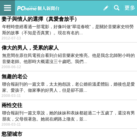
赤子童心
訂閱
我的
妻子與情人的選擇（真愛會放手）
年輕時曾經看過一部電影，好像叫做“翠堤春曉”，是關於音樂家史特勞
斯的故事（不知是否真實）。現在有名的...
2012-07-13
偉大的男人，受累的家人
無意間在原住民電視台看到介紹音樂家史惟亮。他是我念北師附小時的
音樂老師。他那時大概還沒三十歲吧。我們...
2008-06-12
無趣的老公
聯合報副刊的一篇文章，太太抱怨說，老公婚前溫柔體貼，婚後也是愛
家、愛孩子、做家事的好男人，但是卻不跟...
2008-03-11
兩性交往
聯合報副刊一篇文章說，她的妹妹和表妹都超過二十五歲了，還沒有男
朋友，父母很著急。她就在網路上徵友，並...
2008-03-11
慾望城市