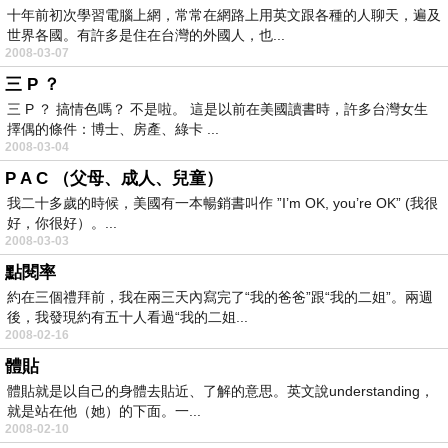
十年前初次學習電腦上網，常常在網路上用英文跟各種的人聊天，遍及
世界各國。有許多是住在台灣的外國人，也...
2008-03-07
三 P ？
三 P ？ 搞情色嗎？ 不是啦。 這是以前在美國讀書時，許多台灣女生
擇偶的條件：博士、房產、綠卡 ...
2008-03-04
P A C （父母、成人、兒童）
我二十多歲的時候，美國有一本暢銷書叫作 ”I’m OK, you’re OK” (我很
好，你很好）。...
2008-03-03
點閱率
約在三個禮拜前，我在兩三天內寫完了“我的爸爸”跟“我的二姐”。兩週
後，我發現約有五十人看過“我的二姐...
2008-02-16
體貼
體貼就是以自己的身體去貼近、了解的意思。英文說understanding，
就是站在他（她）的下面。一...
2008-02-10