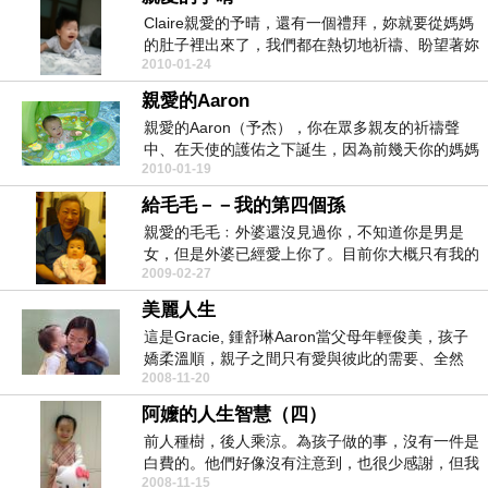
Claire親愛的予晴，還有一個禮拜，妳就要從媽媽
的肚子裡出來了，我們都在熱切地祈禱、盼望著妳
2010-01-24
的降生...
親愛的Aaron
親愛的Aaron（予杰），你在眾多親友的祈禱聲
中、在天使的護佑之下誕生，因為前幾天你的媽媽
2010-01-19
肺炎住院，...
給毛毛－－我的第四個孫
親愛的毛毛﹕外婆還沒見過你，不知道你是男是
女，但是外婆已經愛上你了。目前你大概只有我的
2009-02-27
拇指大，已有強...
美麗人生
這是Gracie, 鍾舒琳Aaron當父母年輕俊美，孩子
嬌柔溫順，親子之間只有愛與彼此的需要、全然
2008-11-20
的...
阿嬤的人生智慧（四）
前人種樹，後人乘涼。為孩子做的事，沒有一件是
白費的。他們好像沒有注意到，也很少感謝，但我
2008-11-15
們所做的，絕...