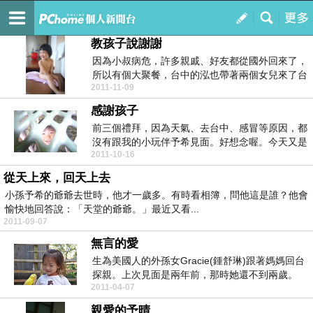
赤子童心
訂閱
我的
教孩子說謝謝
因為小叔病危，許多親戚、好友都從國外回來了，
所以有個大聚餐，台中的泓也帶著兩個女兒來了台
2011-11-09
北。老二毛毛...
感謝孩子
前三個禮拜，因為天氣、去台中、感冒等原因，都
沒有跟我的小玩伴予希見面。好想念喔。今天又是
2011-10-16
週末，趕緊帶...
從天上來，回天上去
小孫予希的爺爺去世時，他才一歲多。有時看相簿，問他這是誰？他會
愉快地回答說：「天堂的爺爺。」最近又看...
2011-09-07
無言的愛
生為美國人的外孫女Gracie(鍾舒琳)跟著媽媽回台
探親。上次見面是兩年前，那時她還不到兩歲。
2011-04-07
Gra...
親愛的予晴