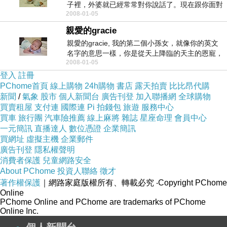
子裡，外婆就已經常常對你說話了。現在跟你面對
2008-01-05
面，把小小的...
親愛的gracie
親愛的gracie, 我的第二個小孫女，就像你的英文
名字的意思一樣，你是從天上降臨的天主的恩寵，
2008-01-05
一個...
登入
註冊
PChome首頁
線上購物
24h購物
書店
露天拍賣
比比昂代購
新聞
/
氣象
股市
個人新聞台
廣告刊登
加入聯播網
全球購物
買賣租屋
支付連
國際連
Pi 拍錢包
旅遊
服務中心
買車
旅行團
汽車險推薦
線上麻將
雜誌
星座命理
會員中心
一元簡訊
直播達人
數位憑證
企業簡訊
買網址
虛擬主機
企業郵件
廣告刊登
隱私權聲明
消費者保護
兒童網路安全
About PChome
投資人聯絡
徵才
著作權保護
｜網路家庭版權所有、轉載必究
‧Copyright PChome
Online
PChome Online and PChome are trademarks of PChome
Online Inc.