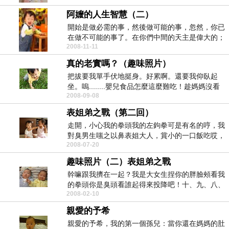
阿嬤的人生智慧（二）
開始是做必需的事，然後做可能的事，忽然，你已
在做不可能的事了。在你們中間的天主是偉大的；
2008-11-11
他會拯救，他...
真的老實嗎？（趣味照片）
把拔要我單手伏地挺身。好累啊。還要我仰臥起
坐。嗚........嬰兒食品怎麼這麼難吃！趁媽媽沒看
2008-09-08
見，...
表姐弟之戰（第二回）
走開，小心我的拳頭我的左鉤拳可是有名的哼，我
對臭男生嗤之以鼻表姐大人，賞小的一口飯吃哎，
2008-07-20
我這兒子，真...
趣味照片（二）表姐弟之戰
幹嘛跟我擠在一起？我是大女生捏你的胖臉頰看我
的拳頭你是臭頭看誰起得來投降吧！十、九、八、
2008-02-10
七、六、五....
親愛的予希
親愛的予希，我的第一個孫兒：當你還在媽媽的肚