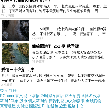
我與AI討論的小說劇情(12)
一部電影，更是我認為金凱瑞的最佳代表作品。這位導演
第十二章：開始失控的現實 隔天一早。 校內氣氛異常沉重。 教官、主
任、導師不斷來回走動，連平常最愛聊天的學生都壓低聲音。 因
掌握演員的功力太令我激賞了！伊森霍克飾演的角色從茫
22 小時前
然到立定目標，裘德洛飾演的角色從不相信到相信，轉變
…
的過程絲絲入扣。
⋯⋯ Ai製圖 。 白色秋海棠花的幻形。 整體很Ai質
感。 不過我不討厭。 。 ... 嗯，我滿意了！ 。 🐻
7 小時前
昨中
「自然人」主角Vincent的成長過程的各項成績都比不上
葡萄園詩刊 251 期 秋季號
「基因改造人」弟弟，然而，他並未因此灰心，也許他可
葡萄園 251 期 秋季號 1 《詩寫大安森林公園》
能活不到三十歲，也許努力學習仍會碰頂而做不到，可是
少了喧囂，多了一份綠意 難能可貴水泥叢林多出
他
45 分鐘前
一
他真的不是那微小的可能性嗎？不嘗試如何得知呢？
愛情三十六計，序
堅持著
，追求著自己的夢想。而「身分提供者」
兵法，藏在一滴露水裡，映照日出的方向。 智慧，是不讓衝突成為唯
Jerome正是Vincent的對比，Jerome自豪的是自己完美的
一的答案。 進退之間，為自己留下一條生路，也為他人留下一分餘地
2 小時前
基因賦予他的表現，但是Jerome仍然無法每次都嘗到成功
登入
註冊
的滋味，所以Jerome脖子上的銀牌提醒著自己的失敗，
PChome首頁
線上購物
24h購物
書店
露天拍賣
比比昂代購
他放棄了
新聞
/
氣象
股市
個人新聞台
廣告刊登
加入聯播網
全球購物
。
買賣租屋
支付連
國際連
Pi 拍錢包
旅遊
服務中心