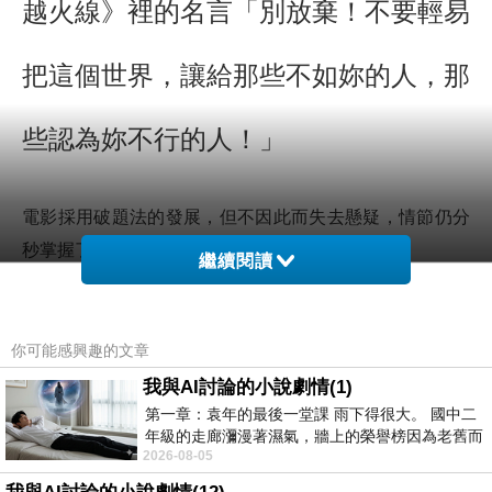
越火線》裡的名言「別放棄！不要輕易
把這個世界，讓給那些不如妳的人，那
些認為妳不行的人！」
電影採用破題法的發展，但不因此而失去懸疑，情節仍分
秒掌握了我的注意力及情緒。
繼續閱讀
當人類能將智商，酗酒及暴力傾向，疾病甚至壽命長做處
理而產生完美的個體，「基因歧視」取代了其他的偏見。
每個人一出生就被定型了，具備的能力，適合的工作，大
你可能感興趣的文章
家只相信基因，不相信努力及毅力能超越先天的限制。
我與AI討論的小說劇情(1)
「千鈞一髮」是導演Andrew Niccol的第一部戲，三十三歲
第一章：袁年的最後一堂課 雨下得很大。 國中二
年級的走廊瀰漫著濕氣，牆上的榮譽榜因為老舊而
自編自導，我不清楚他之前的經驗，但是從「千鈞一髮」
2026-08-05
微微捲起。 堯禹舜站在辦公室外，手
後開始注意他的作品，「楚門的世界」也是我非常喜歡的