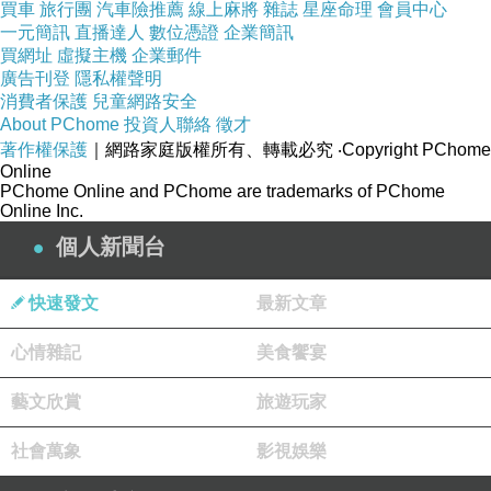
買車
旅行團
汽車險推薦
線上麻將
雜誌
星座命理
會員中心
一元簡訊
直播達人
數位憑證
企業簡訊
買網址
虛擬主機
企業郵件
結局對這一切做了批判︰「兇手」其實是沒有暴
廣告刊登
隱私權聲明
力基因的督察，Jerome「成功」的自殺了，
消費者保護
兒童網路安全
About PChome
投資人聯絡
徵才
Vincent飛向了星際，想來Irene也將有一個完全
著作權保護
｜網路家庭版權所有、轉載必究
‧Copyright PChome
不同的人生。結局震撼著我，讓我看見不留下任
Online
PChome Online and PChome are trademarks of PChome
何後路的Vincent讓自己的人生截然不同............
Online Inc.
個人新聞台
Vincent的弟弟驚訝的問Vincent，「你怎麼做到
快速發文
最新文章
的？」Vincent回答，「我用全部的力氣向前，不
心情雜記
美食饗宴
留任何回頭的餘地」。
藝文欣賞
旅遊玩家
尋求著微小的可能性，呼應著「侏儸紀公園」，
社會萬象
影視娛樂
曾經每個生命的存在都是那微小的可能性，「生