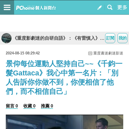
《重度影劇迷的自研自語》：《有雷慎入》站內影劇感想文都會提及情節及結局
訂閱
我的
2024-08-15 08:29:42
重度書迷劇迷影迷
景仰每位運動人堅持自己~~《千鈞一
髮Gattaca》我心中第一名片：「別
人告訴你你做不到，你便相信了他
們，而不相信自己」
留言 0
收藏 0
推薦 0