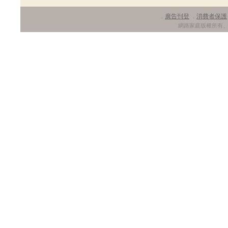
廣告刊登
消費者保護
．
．
網路家庭版權所有、轉載必究