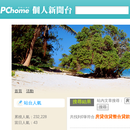
首頁
活動
站內文章搜尋：
搜尋結果
站台人氣
房貸信貸整合貸款
共找到0筆符合
累積人氣：
232,228
當日人氣：
43