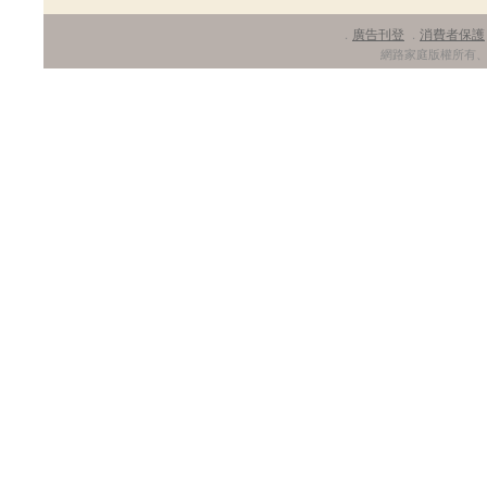
廣告刊登
消費者保護
．
．
網路家庭版權所有、轉載必究