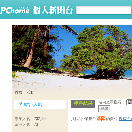
首頁
活動
站內文章搜尋：
搜尋結果
站台人氣
基隆
共找到0筆符合
的資料
搜尋全
累積人氣：
232,380
當日人氣：
73