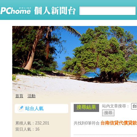
首頁
活動
站內文章搜尋：
搜尋結果
站台人氣
台南信貸代償貸款
共找到0筆符合
累積人氣：
232,201
當日人氣：
16