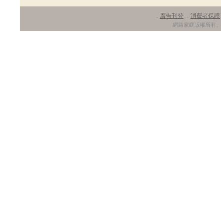
廣告刊登
消費者保護
．
．
網路家庭版權所有、轉載必究