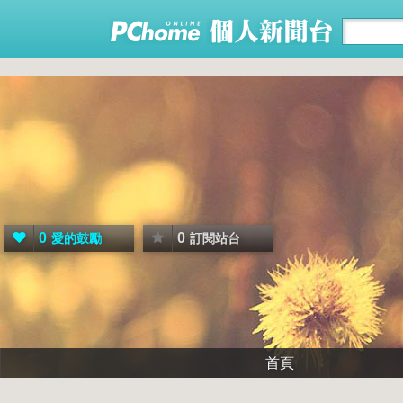
0
0
愛的鼓勵
訂閱站台
首頁