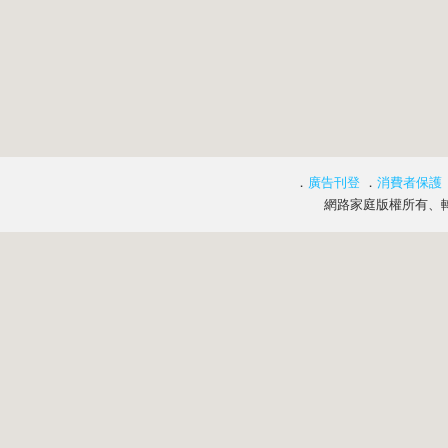
．
廣告刊登
．
消費者保護
網路家庭版權所有、轉載必究 