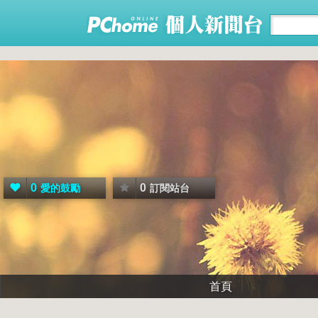
0
0
愛的鼓勵
訂閱站台
首頁