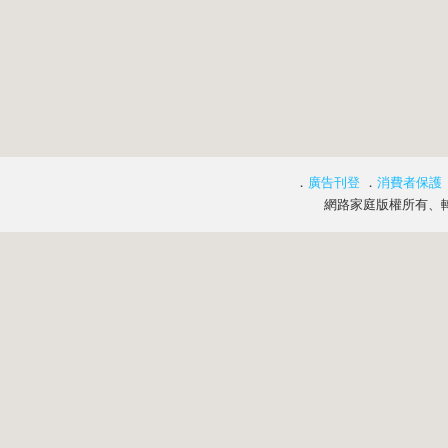
．
廣告刊登
．
消費者保護
網路家庭版權所有、轉載必究 