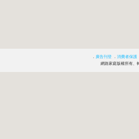
．
廣告刊登
．
消費者保護
網路家庭版權所有、轉載必究 