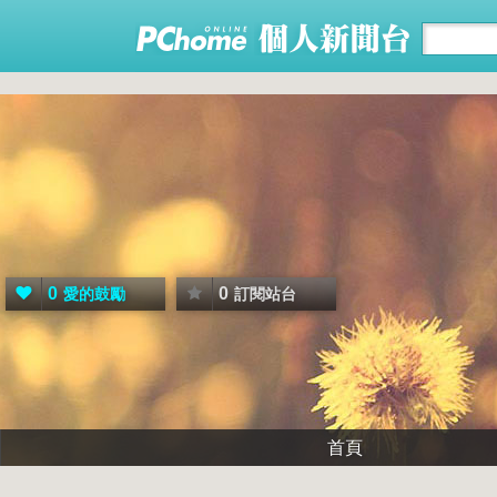
0
0
愛的鼓勵
訂閱站台
首頁