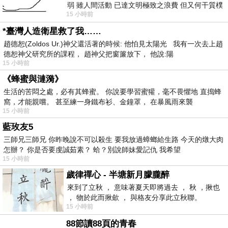
弱 雖人間活動 已達文明極致之浪費 但又何干質樸
15 小時前
者 只能白白陪葬
*臺灣人造衛星救了我……
趙德恕(Zoldos Ur.)神父還活著的時候: 他怕見太陽光 我有一次去上趙
德恕神父研究所的課程， 趙神父把窗簾放下， 他說:陽
15 小時前
《蜂蜜與漣漪》
生活的苦悶之處，必有其蜂蜜。 你說要學習蜜獾，毫不畏懼地 直搗蜂
窩，才能親嚐。 甚至練一身鐵布衫、金鐘罩， 在暴風雨來襲
15 小時前
藍玫友5
三師兄三師兄 你昨晚說不可以殺生 要我放過蟑螂給生路 今天的燉大肉
怎辦？ 你是否要虔誠茹素？ 蛤？別說師妹愛記仇 我希望
15 小時前
歲律禪心 - 半塘新月朦朧醉
來到了立秋 ， 意味著夏天即將過去 ， 秋 ，揪也
， 物於此而揪歛 ， 與格友分享此立秋聯。
15 小時前
88節讀88頁的青春