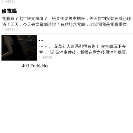
3 小時前
修電腦
電腦買了七年終於操壞了，檢查後要換主機板，等叫貨到安裝完成已經
過了四天，今天去拿電腦時說了有點想念電腦，老闆問我是電腦重度
4 小時前
…
⋯⋯ 。 花草幻人這系列很有趣！ 會持續玩下去！
🧡 。 🐻 毒油事件後，我很在意之後用油的採買。
4 小時前
前天購買了我之前就很愛