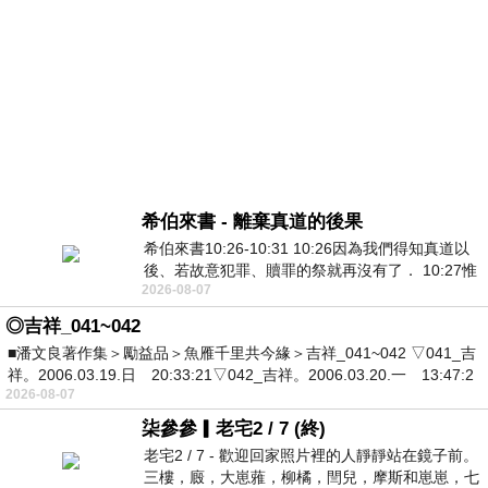
希伯來書 - 離棄真道的後果
希伯來書10:26-10:31 10:26因為我們得知真道以
後、若故意犯罪、贖罪的祭就再沒有了． 10:27惟
2026-08-07
有戰懼等候審判和那燒滅眾敵人的烈火
◎吉祥_041~042
■潘文良著作集＞勵益品＞魚雁千里共今緣＞吉祥_041~042 ▽041_吉
祥。2006.03.19.日 20:33:21▽042_吉祥。2006.03.20.一 13:47:2
2026-08-07
柒參參▎老宅2 / 7 (終)
老宅2 / 7 - 歡迎回家照片裡的人靜靜站在鏡子前。
三樓，廄，大崽蕥，柳橘，閆兒，摩斯和崽崽，七