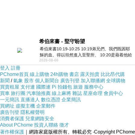
希伯來書 - 堅守盼望
希伯來書10:19-10:25 10:19弟兄們、我們既因耶
穌的血、得以坦然進入至聖所、 10:20是藉着他給
2026-08-06
我們開了一條又新又活的路從幔子經過
登入
註冊
PChome首頁
線上購物
24h購物
書店
露天拍賣
比比昂代購
新聞
/
氣象
股市
個人新聞台
廣告刊登
加入聯播網
全球購物
買賣租屋
支付連
國際連
Pi 拍錢包
旅遊
服務中心
買車
旅行團
汽車險推薦
線上麻將
雜誌
星座命理
會員中心
一元簡訊
直播達人
數位憑證
企業簡訊
買網址
虛擬主機
企業郵件
廣告刊登
隱私權聲明
消費者保護
兒童網路安全
About PChome
投資人聯絡
徵才
著作權保護
｜網路家庭版權所有、轉載必究
‧Copyright PChome