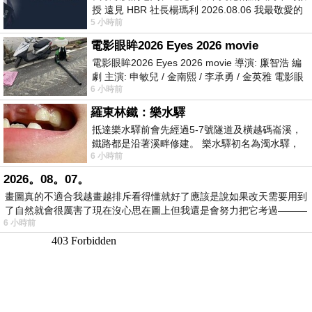
授 遠見 HBR 社長楊瑪利 2026.08.06 我最敬愛的
5 小時前
老闆、遠見．天下文化創辦人高希均教
電影眼眸2026 Eyes 2026 movie
電影眼眸2026 Eyes 2026 movie 導演: 廉智浩 編
劇 主演: 申敏兒 / 金南熙 / 李承勇 / 金英雅 電影眼
6 小時前
眸2026描述攝影師徐珍因遺
羅東林鐵：樂水驛
抵達樂水驛前會先經過5-7號隧道及橫越碼崙溪，
鐵路都是沿著溪畔修建。 樂水驛初名為濁水驛，
6 小時前
但因與臺鐵集集線車站同名，於1953
2026。08。07。
畫圖真的不適合我越畫越排斥看得懂就好了應該是說如果改天需要用到
了自然就會很厲害了現在沒心思在圖上但我還是會努力把它考過———
6 小時前