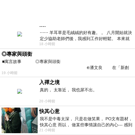
….
⋯⋯ 羊耳草是毛絨絨的好有趣。 。 八月開始就決
定少協助老師們後，我感到工作好輕鬆。 本來就
18 小時前
不是我的工作啊。 真
◎專家與頭銜
■寓言故事 ◎專家與頭銜
⊕潘文良 在「新創
19 小時前
之谷」裡——
入禪之境
真的， 太靠近， 我也尿不出。
20 小時前
快其心意
我不是中毒太深， 只是在做笑果， PO文有題材，
快其心意 而以， 做某些事情讓自己的內心--- 感到
21 小時前
愉快。