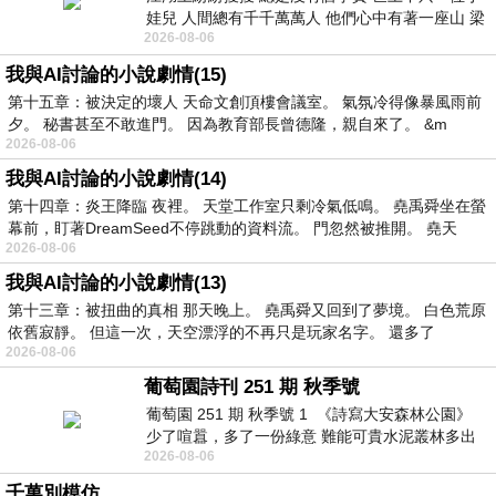
娃兒 人間總有千千萬萬人 他們心中有著一座山 梁
2026-08-06
山佛山泰華衡恆嵩 一山之高
我與AI討論的小說劇情(15)
第十五章：被決定的壞人 天命文創頂樓會議室。 氣氛冷得像暴風雨前
夕。 秘書甚至不敢進門。 因為教育部長曾德隆，親自來了。 &m
2026-08-06
我與AI討論的小說劇情(14)
第十四章：炎王降臨 夜裡。 天堂工作室只剩冷氣低鳴。 堯禹舜坐在螢
幕前，盯著DreamSeed不停跳動的資料流。 門忽然被推開。 堯天
2026-08-06
我與AI討論的小說劇情(13)
第十三章：被扭曲的真相 那天晚上。 堯禹舜又回到了夢境。 白色荒原
依舊寂靜。 但這一次，天空漂浮的不再只是玩家名字。 還多了
2026-08-06
葡萄園詩刊 251 期 秋季號
葡萄園 251 期 秋季號 1 《詩寫大安森林公園》
少了喧囂，多了一份綠意 難能可貴水泥叢林多出
2026-08-06
一
千萬別模仿