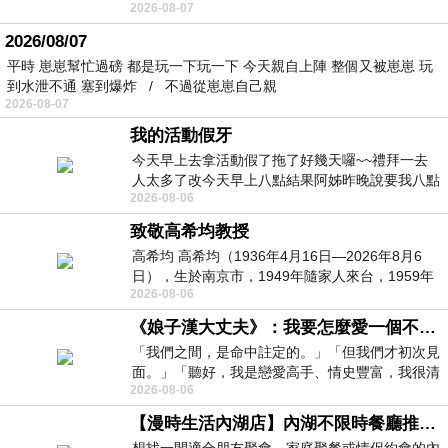
2026-08-07
個人整整齊齊地站在鏡框之外，如同
2026/08/07
平時 崽崽幫忙過磅 都是玩一下玩一下 今天親自上陣 整個又被崽崽 玩
到水泄不通 塞到爆炸 / 不過從崽崽自己親
2026-08-07
我的活動假牙
今天早上去拿活動假了拖了好幾天囉~~禮拜一去
人太多了改今天早上八點結果阿姊昨晚說要我八點
2026-08-06
去西螺農會~回到莿桐都8點半多了
致敬高希均教授
高希均 高希均（1936年4月16日—2026年8月6
日），生於南京市，1949年隨家人來台，1959年
2026-08-06
赴美深造並取得經濟發展博士學位。曾任
《娘子漢大丈夫》：我要怎麼愛一個不存在的人？
「我們之間，是命中註定的。」「但我們才初次見
面。」「聽好，我是戀愛高手、情史豐富，我很清
2026-08-06
楚這種感覺，你我之間的那種感覺，現
【漫時生活內湖店】內湖不限時餐廳推薦｜捷運港墘站美食，聚餐、約會、家庭聚會首選，正餐甜點一次滿足