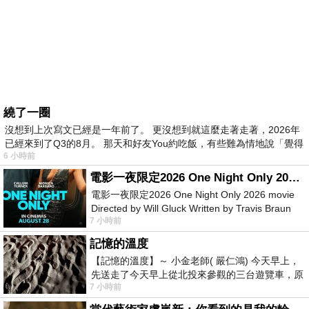
繞了一圈
沒想到上次寫文已經是一年前了。 更沒想到就這麼走著走著，2026年
已經來到了Q3的8月。 那天和好友You約吃飯，有些難為情地說「覺得
6 小時前
電影一夜限定2026 One Night Only 2026 movie
電影一夜限定2026 One Night Only 2026 movie
Directed by Will Gluck Written by Travis Braun
7 小時前
Starring Monica Barbaro
記憶的溫度
【記憶的溫度】～ 小金老師( 嚴仁鴻) 今天早上，
先送走了今天早上從北投來參觀的三台遊覽車，原
7 小時前
以為展場已經差不多要安靜下來，卻發