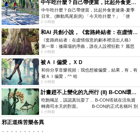
中午吃什麼？自己帶便當，比起外食更健康-夏季日常。(舞動馬尾廚房)
中午吃什麼？自己帶便當，比起外食更健康-夏季
日常。(舞動馬尾廚房) 「今天吃什麼？」 「便
2 小時前
當？麵？還是炒飯？」 每天都在選擇
和AI 共創小說，《套路終結者：在虛情假意的劇本裡活出人格》
《套路終結者：在虛情假意的劇本裡活出人格》
第一章：修羅場的序曲，誰在人設裡狂歡？ 麗思
2 小時前
卡爾頓酒店的總統套房內，燈光昏
被ＡＩ偏愛，ＸＤ
和你分享音樂視頻：我也想被偏愛，結果，有，有
被ＡＩ偏愛，^^ 哈
2 小時前
計畫趕不上變化的九州行 (8) B-CON環球塔
吃飽喝足，該認真玩耍了… B-CON塔就在活魚迴
轉壽司水天的對面。 B-CON的正式名稱叫 別
3 小時前
邪正道殊苦樂各異
。。。。。。。。。。