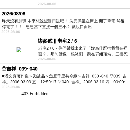
2026-08-06
2026/08/06
昨天沒有加班 本來想說些個日誌吧！ 洗完澡坐在床上 開了筆電 然後
停電了！！ 崽崽當下直接一個三小？ 就脫口而出
2026-08-06
柒參貳▎老宅2 / 6
老宅2 / 6 - 你們帶我出來了「妳為什麼把我留在裡
面？」那句話像一根冰刺，懸在群組頂端。三樓死
2026-08-06
死盯著照片裡的人。那個人確實站在
◎吉祥_039~040
■潘文良著作集＞勵益品＞魚雁千里共今緣＞吉祥_039~040 ▽039_吉
祥。2006.03.03.五 12:59:17 ▽040_吉祥。2006.03.16.四 00:00:
2026-08-06