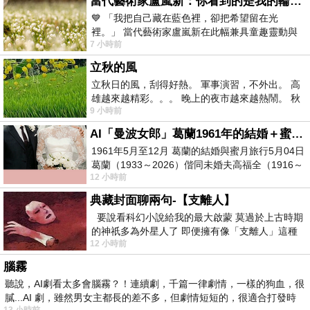
當代藝術家盧嵐新：你看到的是我的輪廓，還是你的故事？——藏在藍色裡的希望與光
💙 「我把自己藏在藍色裡，卻把希望留在光
裡。」 當代藝術家盧嵐新在此幅兼具童趣靈動與
7 小時前
抽象韻味的新作中，用湛藍的羽翼般色塊包覆著
立秋的風
立秋日的風，刮得好熱。 軍事演習，不外出。 高
雄越來越精彩。。。 晚上的夜市越來越熱鬧。 秋
9 小時前
天的風刮得很熱 夜遊消暑熱。。。
AI「曼波女郎」葛蘭1961年的結婚＋蜜月旅行 #戀上老電影 #葛蘭 #粟子
1961年5月至12月 葛蘭的結婚與蜜月旅行5月04日
葛蘭（1933～2026）偕同未婚夫高福全（1916～
12 小時前
2004）乘郵輪赴倫敦6月15日於英國倫敦St.S
典藏封面聊兩句-【支離人】
要說看科幻小說給我的最大啟蒙 莫過於上古時期
的神祇多為外星人了 即便擁有像「支離人」這種
12 小時前
驚世駭俗的神通法門 也未必讀
腦霧
聽說，AI劇看太多會腦霧？！連續劇，千篇一律劇情，一樣的狗血，很
膩...AI 劇，雖然男女主都長的差不多，但劇情短短的，很適合打發時