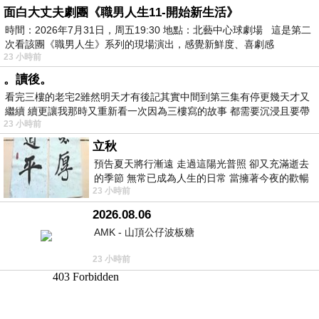
面白大丈夫劇團《職男人生11-開始新生活》
時間：2026年7月31日，周五19:30 地點：北藝中心球劇場 這是第二
次看該團《職男人生》系列的現場演出，感覺新鮮度、喜劇感
23 小時前
。讀後。
看完三樓的老宅2雖然明天才有後記其實中間到第三集有停更幾天才又
繼續 續更讓我那時又重新看一次因為三樓寫的故事 都需要沉浸且要帶
23 小時前
有
立秋
預告夏天將行漸遠 走過這陽光普照 卻又充滿逝去
的季節 無常已成為人生的日常 當擁著今夜的歡暢
23 小時前
舒心 轉眼驟成昨日 而明晨 太陽
2026.08.06
AMK - 山頂公仔波板糖
23 小時前