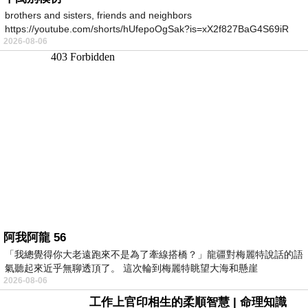
brothers and sisters, friends and neighbors
https://youtube.com/shorts/hUfepoOgSak?is=xX2f827BaG4S69iR
2026-08-06
https
阿我阿龍 56
「我總覺得你大老遠跑來不是為了牽線搭橋？」龍疆對梅麗特說話的語
氣聽起來近乎無聊透頂了。 這次輪到梅麗特眺望大海和懸崖
2026-08-06
工作上官印相生的柔順智慧 | 命理知識