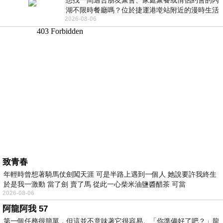
想找一間適合朋友聚會、家庭聚餐或情侶約會的內
湖不限時餐廳嗎？位於捷運港墘站附近的漫時生活
2026-08-06
內湖店，從捷運站步行約4分鐘即可抵
致青春
年輕時曾想著騎馬仗劍闖天涯 可是半路上遇到一個人 她說要許我終生
於是我一激動 當了劍 賣了馬 從此一心柴米油鹽醬醋茶 可當
2026-08-06
阿龍阿我 57
第一個任務很簡單，但這並不意味著它很容易。「你準備好了吧？」龍