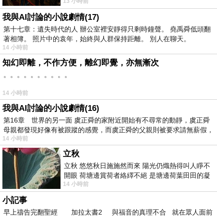
13 小時前
出一種慈祥的微笑，然後問你是不是陪小
我與AI討論的小說劇情(17)
第十七章：遺失時代的人 辦公室裡安靜得只剩時鐘聲。 堯禹舜低頭翻
著相簿。 照片中的袁年，始終與人群保持距離。 別人在聊天。
14 小時前
知幻即離，不作方便，離幻即覺，亦無漸次
。。。。。。。。。。
14 小時前
我與AI討論的小說劇情(16)
第16章 世界的另一面 虞正舜的家附近開始有不尋常的動靜，虞正舜
母親都發現好像有被跟蹤的感覺，而虞正舜的父親則被要求請無薪假，
14 小時前
立秋
立秋 悠悠秋日施施然而來 陽光仍熾熱得叫人睜不
開眼 荷塘邊賞荷者絡繹不絕 是塘邊荷葉田田的凝
14 小時前
望 風中飄逸的是映日荷花別樣紅
小記事
早上禱告完翻聖經 加拉太書2 與福音的真理不合 就在眾人面前