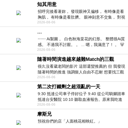
知其用意
招呼完後看著妳， 發現眼神又偏移， 有時像是看
胸肌， 有時像是看肚臍。 眼神刻意不交集， 對視
2026-08-06
視線不對齊， 讓我很難不
…
⋯⋯ Ai製圖 。 白色秋海棠花的幻形。 整體很Ai質
感。 不過我不討厭。 。 ... 嗯，我滿意了！ 。 🐻
2026-08-06
昨中
隨著時間演進越來越難Match的三觀
很久沒看葳老闆的影片 這部還蠻推薦的 但 我發現
隨著時間的推進 強調個人自由不忍耐 想要找三觀
2026-08-06
接近的不要說對象 連朋友都超
第二次打鐵劑之超混亂的一天
9:30 抵達公司車子停好位子 9:40 從公司騎腳踏車
抵達台安醫院 10:10 聽取血液報告。原來我吃進
2026-08-06
去的 B12 彌可保並非沒有吸收而是超
摩斯兄
預祝你們的店「人面桃花相映紅。」