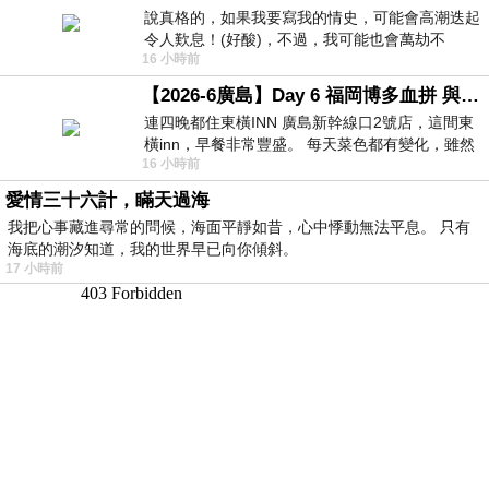
說真格的，如果我要寫我的情史，可能會高潮迭起
令人歎息！(好酸)，不過，我可能也會萬劫不
16 小時前
復...，每天跪鍵盤還是被判了花心的罪
【2026-6廣島】Day 6 福岡博多血拼 與機場接送少年司機深夜對談
連四晚都住東橫INN 廣島新幹線口2號店，這間東
橫inn，早餐非常豐盛。 每天菜色都有變化，雖然
16 小時前
看到工作人員拿出料理包加熱，但
愛情三十六計，瞞天過海
我把心事藏進尋常的問候，海面平靜如昔，心中悸動無法平息。 只有
海底的潮汐知道，我的世界早已向你傾斜。
17 小時前