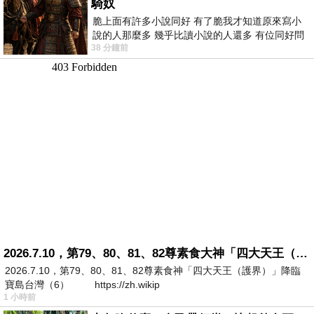
騎奴
脆上面有許多小說同好 有了脆我才知道原來寫小
說的人那麼多 幾乎比讀小說的人還多 有位同好問
38 分鐘前
了一個問題 她說為什麼高中文學獎的
2026.7.10，第79、80、81、82尊素食大神「四大天王（護界）」降臨寶島台灣（6）
2026.7.10，第79、80、81、82尊素食神「四大天王（護界）」降臨
寶島台灣（6） https://zh.wikip
1 小時前