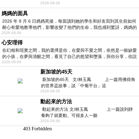
2026-08-06
景影射西藏境外流亡 地下組織
媽媽的面具
2026 年 8 月 6 日媽媽死後，每當讀到她的學生和好友寫到其生前如何
耐心有愛地教導他們，影響改變了他們的生命，我也感到驚訝，媽媽的
2026-08-06
心安理得
在幻相和現實之間，我的選擇是你，在愛與不愛之間，依然是一個缺愛
的小孩，在夢與清醒之間，看見了自己的慾望和墮落，與你分享，你説
2026-08-06
新加坡的45天
新加坡的45天 文/林玉鳳 上一篇用佛得角
的世界盃故事，談「中葡平台」這
2026-08-06
動起來的方法
動起來的方法 文/林玉鳳 上一篇說到靜
養夠了就要動。可很多人一聽
2026-08-06