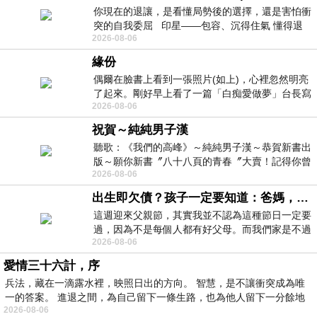
你現在的退讓，是看懂局勢後的選擇，還是害怕衝
突的自我委屈 印星——包容、沉得住氣 懂得退
2026-08-06
一步觀察，不會
緣份
偶爾在臉書上看到一張照片(如上)，心裡忽然明亮
了起來。剛好早上看了一篇「白痴愛做夢」台長寫
2026-08-06
的貼文，在回顧年輕時瘋狂愛上
祝賀～純純男子漢
聽歌：《我們的高峰》～純純男子漢～恭賀新書出
版～願你新書〞八十八頁的青春〞大賣！記得你曾
2026-08-06
經在我的版留言…「好讚的圖^^感覺大家
出生即欠債？孩子一定要知道：爸媽，其實我不欠你們
這週迎來父親節，其實我並不認為這種節日一定要
過，因為不是每個人都有好父母。而我們家是不過
2026-08-06
節的，平時也沒什麼儀式感，生活趨近冷
愛情三十六計，序
兵法，藏在一滴露水裡，映照日出的方向。 智慧，是不讓衝突成為唯
一的答案。 進退之間，為自己留下一條生路，也為他人留下一分餘地
2026-08-06