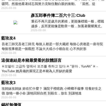
疆問。然後他看著緋忘我努力克制住翻白眼的衝動。 「當然。從
2026-08-06
彥五郎事件簿二百六十三:Club
重石不再只是歲月的累積，更能像標籤一般，標籤
越多，反而更能像是勳章一般，加冕著榮耀萬丈。
2026-08-06
習慣一如縱容，成了再難輕輕放下的罪證
藍玫友4
吾老三師兄吾老三師兄 每個人都是一部大藏經 每個心房都是一座寺院
每個視事都是一個觀想 不論大大或小小都自在 心不拘於形
2026-08-06
這個連結是本豬最愛看的肢體語言
✳️모델이 고급차 옆에서 포즈를 취하고 있다.✳️ "윤아 , YunAh" ✳️ -
YouTube 她具備的展現正是本豬為人所缺的最愛
2026-08-06
藍玫友3
玫師妹玫師妹 妳在忙什麼？ 滿院子裡瞎跑 小蟑螂不礙事 培養好生之
德 放牠一條小命 讓牠回歸自然 別殺生，放生 別讓牠進
2026-08-06
錫杖無價值