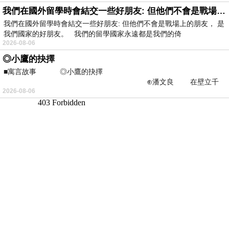
我們在國外留學時會結交一些好朋友: 但他們不會是戰場上的朋友
我們在國外留學時會結交一些好朋友: 但他們不會是戰場上的朋友， 是
我們國家的好朋友。 我們的留學國家永遠都是我們的倚
2026-08-06
◎小鷹的抉擇
■寓言故事 ◎小鷹的抉擇
⊕潘文良 在壁立千
2026-08-06
仞的懸崖上，有一座遮天蔽