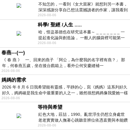
不知怎的，一看到《女大當家》就想到另一本書，
深深感謝分享自己想法震撼讀者的作家，讓我看到
2026-08-06
不同樣貌的家庭！ 《女大
科學/ 聖經 /人生 .....
哈，怪盜基德也在研究這本書～ _ _ _ _ _ _ _ 一
提起進化論與創造論， 一般人的腦袋裡可能第一
2026-08-06
時間就有「 進化論很科
春燕---(一)
《 春 燕 》 一、回來的燕子 「阿公，為什麼我的名字裡有燕？」 那
年，何春燕五歲，坐在後台戲箱上，看外公何安慶縫補一
2026-08-06
媽媽的需求
2026 年 8 月 6 日我希望能有靈感，平靜的心，寫《媽媽》這系列好久
好久，媽媽確是我生命中最重要的人之一，雖然很想媽媽像我愛她一樣
2026-08-06
等待與希望
紅色大地，莊喆，1990。亂世浮生仍想立身處世
老老實實做人撫著心跳聽音辨位依憑直覺與本能鑽
2026-08-06
向裂隙的亮處探索另一個心聲另一個共鳴的