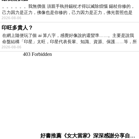
。。。。。。我無價值 須親手執持錫杖才得以滅除煩惱 錫杖你修的，
己力因力是正力，佛像也是你修的，己力因力是正力，佛光普照也是
2026-08-06
印旺多貴人？
在網上隨便玩了個 ai 算八字，感覺好像說的還蠻準……。主要是說我
命盤結構「印星」太旺，印星代表長輩、知識、資源、保護……等，所
2026-08-06
好書推薦《女大當家》深深感謝分享自己想法震撼讀者的作家，讓我看到不同樣貌的家庭！