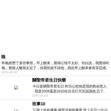
狼
昨晚經歷了某些事情，早上醒來，覺得心情不太好。坦白說，我覺得昨
晚，那個人離我太近了，但我拒絕不掉他，因此早上醒來會有罪惡感。
2026-08-06
關聖帝君生日快樂
今日是關聖帝君生日.昨日心想他是我的救命恩人.
我是2009還是2010在台北行天宮認識他.忘了.
2026-08-06
一個奇摩交友的網友學
玫事10
江湖上紛紛擾擾 總是沒有個事實 世上不只一位小