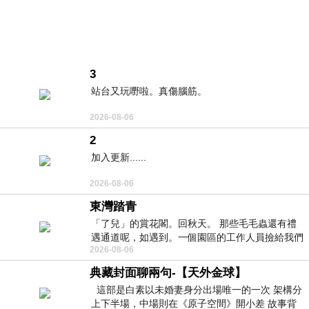
3
站台又玩嘢啦。真傷腦筋。
2026-08-06
2
加入更新......
2026-08-06
東灣踏青
「了兒」的賞花閣。回秋天。 那些毛毛蟲還有禮
遇通道呢，如遇到。一個園區的工作人員撿給我們
2026-08-06
細賞。
典藏封面聊兩句-【天外金球】
這部是白素以未婚妻身分出場唯一的一次 架構分
上下半場，中場則在《原子空間》開小差 故事背