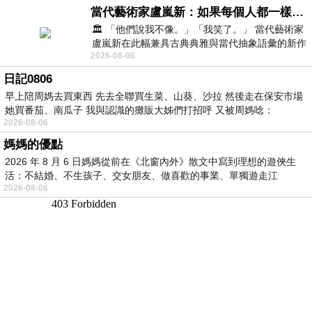
當代藝術家盧嵐新：如果每個人都一樣，這世界該有多無聊？
🏛️ 「他們說我不像。」「我笑了。」 當代藝術家
盧嵐新在此幅兼具古典典雅與當代抽象語彙的新作
2026-08-06
中，以沈靜的藍色空間為背景，描繪了
日記0806
早上陪周媽去買東西 先去全聯買生菜、山葵、沙拉 然後走在保安市場
她買番茄、南瓜子 我與認識的攤販大姊們打招呼 又被周媽唸：
2026-08-06
媽媽的優點
2026 年 8 月 6 日媽媽從前在《北窗內外》散文中寫到理想的遊俠生
活：不結婚、不生孩子、交女朋友、做喜歡的事業、單獨遊走江
2026-08-06
湖⋯⋯，