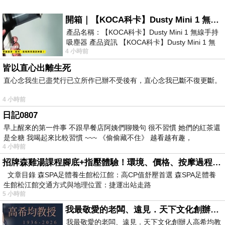
開箱｜【KOCA科卡】Dusty Mini 1 無線手持吸塵器
產品名稱：【KOCA科卡】Dusty Mini 1 無線手持
吸塵器 產品資訊 【KOCA科卡】Dusty Mini 1 無
4 小時前
線手持吸塵器評語： 能吸、能吹兼具兩
皆以直心出離生死
直心念我生已盡梵行已立所作已辦不受後有，直心念我已斷不復更斷。
4 小時前
日記0807
早上醒來的第一件事 不跟早餐店阿姨們聊幾句 很不習慣 她們的紅茶還
是全糖 我喝起來比較習慣 ~~~ 《偷偷藏不住》 越看越有趣，
4 小時前
招牌森雞湯課程腳底+指壓體驗！環境、價格、按摩過程全紀錄，森SPA足體養生館松江館最新價格表
文章目錄 森SPA足體養生館松江館：高CP值舒壓首選 森SPA足體養
生館松江館交通方式與地理位置：捷運出站走路
5 小時前
我最敬愛的老闆、遠見．天下文化創辦人高希均教授
我最敬愛的老闆、遠見．天下文化創辦人高希均教