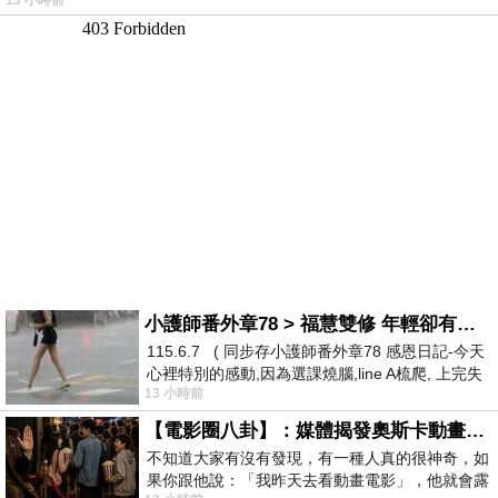
13 小時前
小護師番外章78 > 福慧雙修 年輕卻有個老靈魂 ㄑ金剛經〉podcast
115.6.7 ( 同步存小護師番外章78 感恩日記-今天
心裡特別的感動,因為選課燒腦,line A梳爬, 上完失
13 小時前
智課的她,特來傾
【電影圈八卦】：媒體揭發奧斯卡動畫項目投票醜聞！好萊塢為什麼看不起動畫電影？
不知道大家有沒有發現，有一種人真的很神奇，如
果你跟他說：「我昨天去看動畫電影」，他就會露