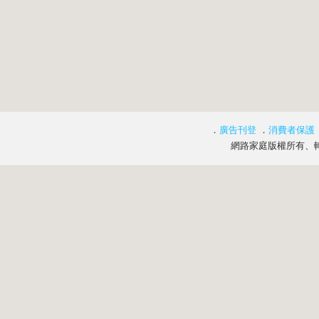
．
廣告刊登
．
消費者保護
網路家庭版權所有、轉載必究 