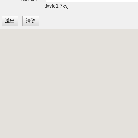
tfxvfd1l7xvj