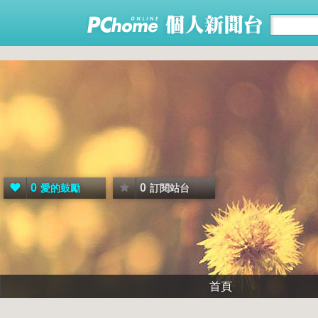
0
0
愛的鼓勵
訂閱站台
首頁