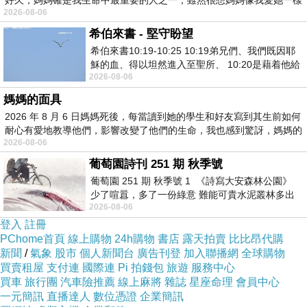
好久，媽媽確是我生命中最重要的人之一，雖然很想媽媽像我愛她一樣
2026-08-06
希伯來書 - 堅守盼望
希伯來書10:19-10:25 10:19弟兄們、我們既因耶
穌的血、得以坦然進入至聖所、 10:20是藉着他給
2026-08-06
我們開了一條又新又活的路從幔子經過
媽媽的面具
2026 年 8 月 6 日媽媽死後，每當讀到她的學生和好友寫到其生前如何
耐心有愛地教導他們，影響改變了他們的生命，我也感到驚訝，媽媽的
2026-08-06
葡萄園詩刊 251 期 秋季號
葡萄園 251 期 秋季號 1 《詩寫大安森林公園》
少了喧囂，多了一份綠意 難能可貴水泥叢林多出
2026-08-06
一
登入
註冊
PChome首頁
線上購物
24h購物
書店
露天拍賣
比比昂代購
新聞
/
氣象
股市
個人新聞台
廣告刊登
加入聯播網
全球購物
商品網址
:
買賣租屋
支付連
國際連
Pi 拍錢包
旅遊
服務中心
買車
旅行團
汽車險推薦
線上麻將
雜誌
星座命理
會員中心
http://www.momoshop.com.tw/goods/GoodsDet
一元簡訊
直播達人
數位憑證
企業簡訊