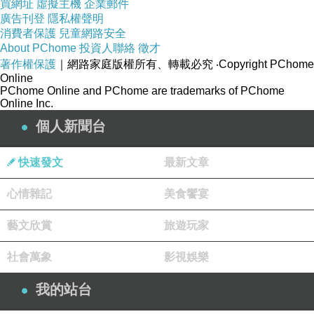
ail.jsp?
買網址
虛擬主機
企業郵件
廣告刊登
隱私權聲明
i_code=2211502&memid=6000000188&cid=ap
消費者保護
兒童網路安全
uad&oid=1&osm=league
About PChome
投資人聯絡
徵才
著作權保護
｜網路家庭版權所有、轉載必究
‧Copyright PChome
Online
商品訊息功能
:
PChome Online and PChome are trademarks of PChome
Online Inc.
個人新聞台
品號：2211502
快速發文
最新文章
心情雜記
美食饗宴
柔滑觸感 簡約設計
藝文欣賞
旅遊玩家
不退潮流的線條時尚機能
隱藏式悠遊卡插
社會萬象
影視娛樂
適用戶外休閒
我的站台