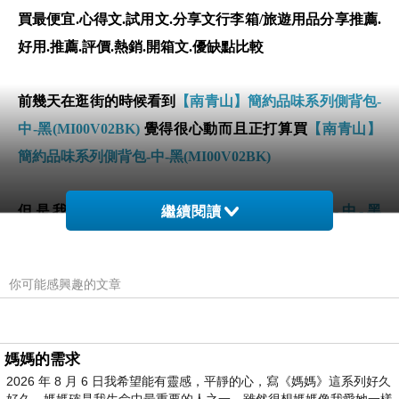
買最便宜.心得文.試用文.分享文行李箱/旅遊用品分享推薦.
好用.推薦.評價.熱銷.開箱文.優缺點比較
前幾天在逛街的時候看到
【南青山】簡約品味系列側背包-
中-黑(MI00V02BK)
覺得很心動而且正打算買
【南青山】
簡約品味系列側背包-中-黑(MI00V02BK)
但是我想
【南青山】簡約品味系列側背包-中-黑
繼續閱讀
(MI00V02BK)
在網路上買應該會比較便宜，
【南青山】簡
約品味系列側背包-中-黑(MI00V02BK)
而且24小時都能
你可能感興趣的文章
買，上網慢慢挑選，不用等店家開門也不用看店員臉色
媽媽的需求
2026 年 8 月 6 日我希望能有靈感，平靜的心，寫《媽媽》這系列好久