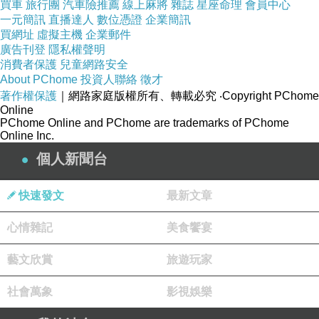
買車
旅行團
汽車險推薦
線上麻將
雜誌
星座命理
會員中心
一元簡訊
直播達人
數位憑證
企業簡訊
買網址
虛擬主機
企業郵件
1. 本產品是秘魯CIFARMA廠為開發MACA的原發廠， MACAANDINA
廣告刊登
隱私權聲明
為該廠專有的品種，並將MACAANDINA存於種子銀行，為確保品種純
消費者保護
兒童網路安全
About PChome
投資人聯絡
徵才
正及品質保證。
著作權保護
｜網路家庭版權所有、轉載必究
‧Copyright PChome
Online
PChome Online and PChome are trademarks of PChome
2. 每一批原料出品，均作一份品質檢驗報告以控管品質，對PROTEINE
Online Inc.
含量仍高達19?65292;是所有MACA品種中含量最高，且氣候，土壤，
個人新聞台
及緯度均是種植MACAANDINA品質佳的最高依據。
快速發文
最新文章
天然草本植物，讓您隨心所欲 生命動起來，素食可用。
心情雜記
美食饗宴
藝文欣賞
旅遊玩家
男女老少增強體力。 天然植物製成，含有充足的蛋白質與必需胺基酸，
維生素及礦物質等營養素，小孩及懷孕婦女均可食用，無任何副作用。
社會萬象
影視娛樂