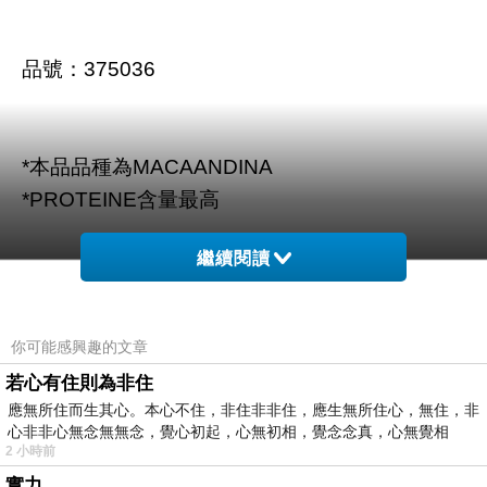
品號：375036
*本品品種為MACAΑNDINA
*PROTEINE含量最高
繼續閱讀
你可能感興趣的文章
商品訊息描述
:
若心有住則為非住
應無所住而生其心。本心不住，非住非非住，應生無所住心，無住，非
心非非心無念無無念，覺心初起，心無初相，覺念念真，心無覺相
2 小時前
實力