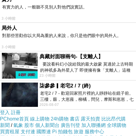
有實力的人，一般聽不見別人對他們說實話。
3 小時前
局外人
對那些苦勸你以大局為重的人來說，你只是他們眼中的局外人。
3 小時前
典藏封面聊兩句-【支離人】
要說看科幻小說給我的最大啟蒙 莫過於上古時期
的神祇多為外星人了 即便擁有像「支離人」這種
秘魯國寶-蠻哥力源錠90粒+頂天10包
23 小時前
驚世駭俗的神通法門 也未必讀
柒參參▎老宅2 / 7 (終)
老宅2 / 7 - 歡迎回家照片裡的人靜靜站在鏡子前。
三樓，廄，大崽蕥，柳橘，閆兒，摩斯和崽崽，七
2026-08-07
個人整整齊齊地站在鏡框之外，如同
內容：蠻哥力源錠90粒+頂天MACA 105包
登入
註冊
PChome首頁
線上購物
24h購物
書店
露天拍賣
比比昂代購
新聞
/
氣象
股市
個人新聞台
廣告刊登
加入聯播網
全球購物
買賣租屋
MACA蠻哥力源錠（90粒裝食品）的特色：
支付連
國際連
Pi 拍錢包
旅遊
服務中心