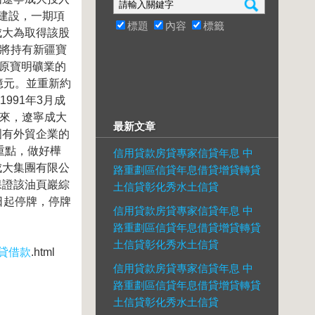
建設，一期項
標題
內容
標籤
成大為取得該股
,將持有新疆寶
在原寶明礦業的
億元。並重新約
991年3月成
年來，遼寧成大
最新文章
國有外貿企業的
重點，做好樺
信用貸款房貸專家信貸年息 中
成大集團有限公
路重劃區信貸年息借貸增貸轉貸
保證該油頁巖綜
土信貸彰化秀水土信貸
日起停牌，停牌
信用貸款房貸專家信貸年息 中
路重劃區信貸年息借貸增貸轉貸
土信貸彰化秀水土信貸
貸借款
.html
信用貸款房貸專家信貸年息 中
路重劃區信貸年息借貸增貸轉貸
土信貸彰化秀水土信貸