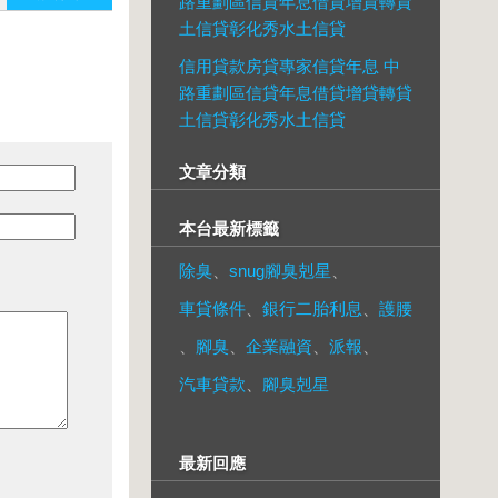
路重劃區信貸年息借貸增貸轉貸
土信貸彰化秀水土信貸
信用貸款房貸專家信貸年息 中
路重劃區信貸年息借貸增貸轉貸
土信貸彰化秀水土信貸
文章分類
本台最新標籤
除臭
、
snug腳臭剋星
、
車貸條件
、
銀行二胎利息
、
護腰
、
腳臭
、
企業融資
、
派報
、
汽車貸款
、
腳臭剋星
最新回應