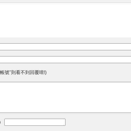
帳號"則看不到回覆唷!)
)