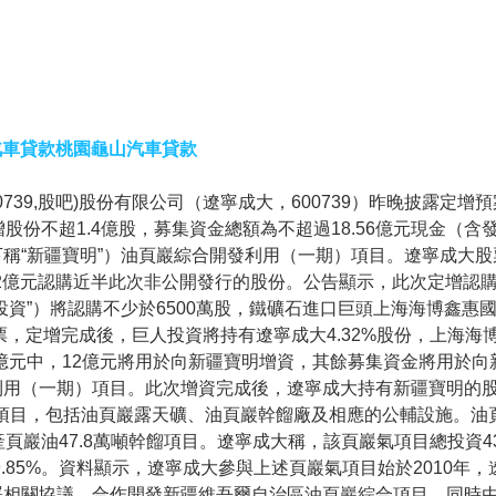
汽車貸款桃園龜山汽車貸款
739,股吧)股份有限公司（遼寧成大，600739）昨晚披露定增
，定增股份不超1.4億股，募集資金總額為不超過18.56億元現金（
稱“新疆寶明”）油頁巖綜合開發利用（一期）項目。遼寧成大股
62億元認購近半此次非公開發行的股份。公告顯示，此次定增認
資”）將認購不少於6500萬股，鐵礦石進口巨頭上海海博鑫惠
票，定增完成後，巨人投資將持有遼寧成大4.32%股份，上海海
56億元中，12億元將用於向新疆寶明增資，其餘募集資金將用於
利用（一期）項目。此次增資完成後，遼寧成大持有新疆寶明的
新建項目，包括油頁巖露天礦、油頁巖幹餾廠及相應的公輔設施。油
產頁巖油47.8萬噸幹餾項目。遼寧成大稱，該頁巖氣項目總投資43
19.85%。資料顯示，遼寧成大參與上述頁巖氣項目始於2010年
署相關協議，合作開發新疆維吾爾自治區油頁巖綜合項目，同時