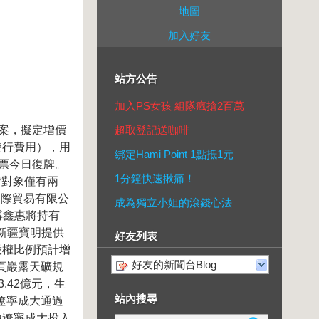
地圖
加入好友
站方公告
加入PS女孩 組隊瘋搶2百萬
預案，擬定增價
超取登記送咖啡
含發行費用），用
綁定Hami Point 1點抵1元
票今日復牌。
1分鐘快速揪痛！
購對象僅有兩
國際貿易有限公
成為獨立小姐的滾錢心法
博鑫惠將持有
向新疆寶明提供
好友列表
股權比例預計增
好友的新聞台Blog
頁巖露天礦規
.42億元，生
站內搜尋
，遼寧成大通過
由遼寧成大投入