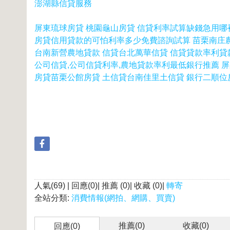
澎湖縣信貸服務
屏東琉球房貸 桃園龜山房貸 信貸利率試算缺錢急用哪
房貸信用貸款的可怕利率多少免費諮詢試算 苗栗南庄
台南新營農地貸款 信貸台北萬華信貸 信貸貸款率利
公司信貸,公司信貸利率,農地貸款率利最低銀行推薦 
房貸苗栗公館房貸 土信貸台南佳里土信貸 銀行二順
人氣(69) | 回應(0)| 推薦 (
0
)| 收藏 (
0
)|
轉寄
全站分類:
消費情報(網拍、網購、買賣)
推薦(
0
)
收藏(
0
)
回應(0)