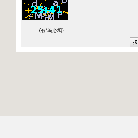
(有*為必填)