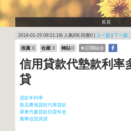
首頁
2016-01-25 09:21:18| 人氣69| 回應0 |
上一篇
|
下一篇
推薦
0
收藏
0
轉貼
0
訂閱站台
信用貸款代墊款利率
貸
貸款年利率
新店農地貸款汽車貸款
屏東代書貸款信貸年息
萬華信貸房貸