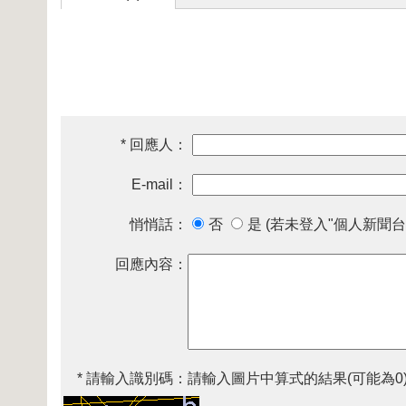
* 回應人：
E-mail：
悄悄話：
否
是 (若未登入"個人新聞台
回應內容：
* 請輸入識別碼：
請輸入圖片中算式的結果(可能為0