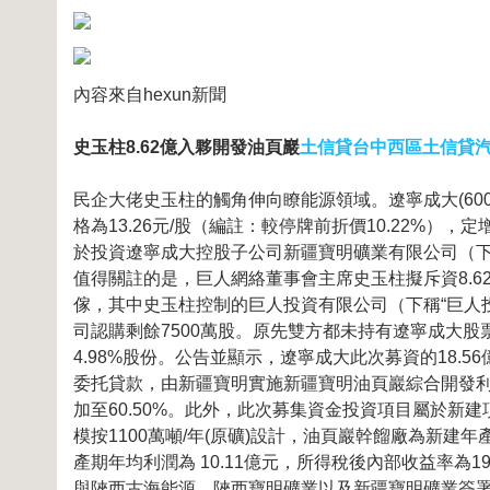
內容來自hexun新聞
史玉柱8.62億入夥開發油頁巖
土信貸台中西區土信貸
民企大佬史玉柱的觸角伸向瞭能源領域。遼寧成大(600
格為13.26元/股（編註：較停牌前折價10.22%）
於投資遼寧成大控股子公司新疆寶明礦業有限公司（下
值得關註的是，巨人網絡董事會主席史玉柱擬斥資8.
傢，其中史玉柱控制的巨人投資有限公司（下稱“巨人投
司認購剩餘7500萬股。原先雙方都未持有遼寧成大股
4.98%股份。公告並顯示，遼寧成大此次募資的18.
委托貸款，由新疆寶明實施新疆寶明油頁巖綜合開發
加至60.50%。此外，此次募集資金投資項目屬於
模按1100萬噸/年(原礦)設計，油頁巖幹餾廠為新建年
產期年均利潤為 10.11億元，所得稅後內部收益率為
與陜西古海能源、陜西寶明礦業以及新疆寶明礦業簽