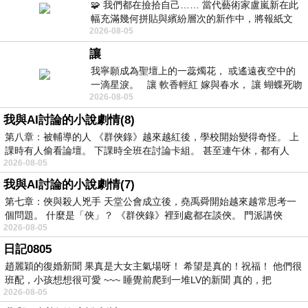
🧩 我們都在撿拾自己…… 當代藝術家盧嵐新在此
幅充滿幾何拼貼與繽紛層次的新作中，將報紙文
2026-08-05
字、彩色剪紙與明亮顏料層層
讓
我寧願成為聖壇上的一蕊燭花， 或遙遠夜空中的
一滴星淚。 讓 軟香輕紅 嫁與春水， 讓 蝴蝶死吻
2026-08-05
夏日最後一瓣玫瑰， 讓
我與AI討論的小說劇情(8)
第八章：被輔導的人 《群俠錄》越來越紅後，學校開始變得奇怪。 上
課時有人偷看論壇。 下課時全班在討論卡組。 甚至連午休，都有人
2026-08-05
我與AI討論的小說劇情(7)
第七章：俠與殺人兇手 天堂公會成立後，堯禹舜開始越來越常思考一
個問題。 什麼是「俠」？ 《群俠錄》裡到處都在談俠。 門派講俠
2026-08-05
日記0805
趙麗穎的復婚新聞 果真是大女主氣場呀！ 希望是真的！祝福！ 他們很
班配，小孩想想很可愛 ~~~ 睡覺前爬到一堆LV的新聞 真的，把
2026-08-05