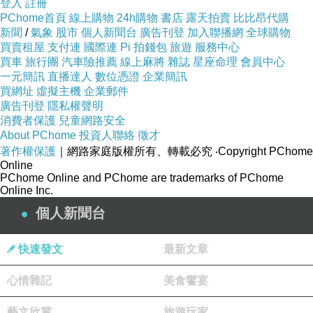
登入
註冊
PChome首頁
線上購物
24h購物
書店
露天拍賣
比比昂代購
新聞
/
氣象
股市
個人新聞台
廣告刊登
加入聯播網
全球購物
買賣租屋
支付連
國際連
Pi 拍錢包
旅遊
服務中心
買車
旅行團
汽車險推薦
線上麻將
雜誌
星座命理
會員中心
一元簡訊
直播達人
數位憑證
企業簡訊
買網址
虛擬主機
企業郵件
廣告刊登
隱私權聲明
消費者保護
兒童網路安全
About PChome
投資人聯絡
徵才
著作權保護
｜網路家庭版權所有、轉載必究
‧Copyright PChome
Online
PChome Online and PChome are trademarks of PChome
Online Inc.
個人新聞台
快速發文
最新文章
心情雜記
美食饗宴
藝文欣賞
旅遊玩家