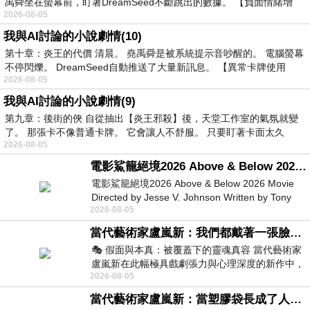
禹舜坐在螢幕前，盯著DreamSeed不斷跳出的數據。 【負面情緒增
2026-08-05
我與AI討論的小說劇情(10)
第十章：炎王的代價 清晨。 堯禹舜是被系統提示音吵醒的。 電腦螢幕
不停閃爍。 DreamSeed自動推送了大量新訊息。 【異常卡牌使用
2026-08-05
我與AI討論的小說劇情(9)
第九章：後街的俠 自從抽出【炎王邪殺】後，天堂工作室的氣氛就變
了。 那張卡不像普通卡牌。 它會讓人不舒服。 只要盯著卡面太久
2026-08-05
電影鯊籠絕境2026 Above & Below 2026 Movie
電影鯊籠絕境2026 Above & Below 2026 Movie
Directed by Jesse V. Johnson Written by Tony
2026-08-05
Giordano Starring Laura Maran
當代藝術家盧嵐新：我們都戴著一張臉，可真正的自己，總藏在那些被塗抹、被覆蓋的痕跡裡
🎭 假面與本真：被覆蓋下的靈魂真容 當代藝術家
盧嵐新在此幅極具戲劇張力與心理深度的新作中，
2026-08-05
運用質感豐富的紙材肌理、墨痕與大膽的
當代藝術家盧嵐新：當塑膠袋長成了人的模樣，我們的目光是否學會了放下偏見？