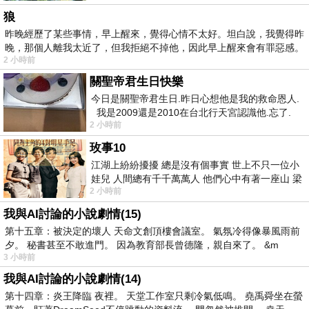
狼
昨晚經歷了某些事情，早上醒來，覺得心情不太好。坦白說，我覺得昨
晚，那個人離我太近了，但我拒絕不掉他，因此早上醒來會有罪惡感。
2 小時前
關聖帝君生日快樂
今日是關聖帝君生日.昨日心想他是我的救命恩人.
我是2009還是2010在台北行天宮認識他.忘了.
2 小時前
一個奇摩交友的網友學
玫事10
江湖上紛紛擾擾 總是沒有個事實 世上不只一位小
娃兒 人間總有千千萬萬人 他們心中有著一座山 梁
2 小時前
山佛山泰華衡恆嵩 一山之高
我與AI討論的小說劇情(15)
第十五章：被決定的壞人 天命文創頂樓會議室。 氣氛冷得像暴風雨前
夕。 秘書甚至不敢進門。 因為教育部長曾德隆，親自來了。 &m
3 小時前
我與AI討論的小說劇情(14)
第十四章：炎王降臨 夜裡。 天堂工作室只剩冷氣低鳴。 堯禹舜坐在螢