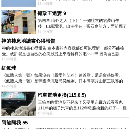
13 小時前
我們開了一條又新又活的路從幔子經過
攝政王追妻 9
第四章 山外之人（下）4 一如往常的雲夢山午
後，山霧瀰漫。山主坐在一張石桌前方，面前擺了
13 小時前
一盤未下完的棋盤，還有一壺茶與兩只冒
神的棲息地讀書心得報告
神的棲息地讀書心得報告 這本書的內容我部份可以理解，部分不能接
受。或許就是從自己的心病狀態上來看解釋的吧~~~!!!! 因為自己誤
13 小時前
紅氣球
《氣體人第一號》如果沒有〈親愛的艾莉〉這首歌，還是會很好看。
《氣體人第一號》是韓國導演延尚昊編劇、日本導演片山慎三執導的
14 小時前
汽車電池更換(115.8.5)
三輪車的電池發不起來了又要用充電方式看看也
111年的樣子汽車的是112年乾脆換新的好了~一樣
15 小時前
在阿炮電池買的漲了一百多塊吧
阿龍阿我 55