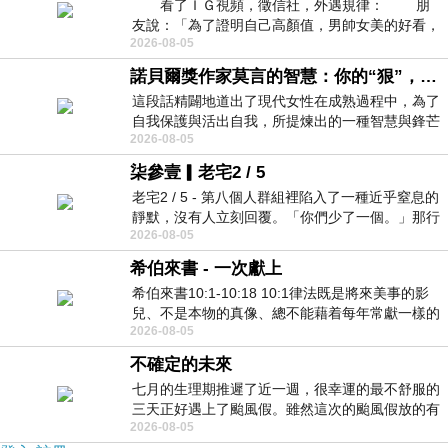
看了ＩＧ視頻，徵信社，外遇規律： 朋
友說：「為了證明自己高顏值，男帥女美的好看，
2026-08-05
且眼光高，我決定一輩子不外遇。」
諾貝爾獎作家莫言的智慧：你的“狠”，才是最好的自我保護
這段話精闢地道出了現代女性在成熟過程中，為了
自我保護與活出自我，所提煉出的一種智慧與鋒芒
2026-08-05
的平衡。 核心解讀與看法
柒參壹▎老宅2 / 5
老宅2 / 5 - 第八個人群組裡陷入了一種近乎窒息的
靜默，沒有人立刻回覆。「你們少了一個。」那行
2026-08-05
字像一顆冰冷的鐵釘，硬生生刺進螢
希伯來書 - 一次獻上
希伯來書10:1-10:18 10:1律法既是將來美事的影
兒、不是本物的真像、總不能藉着每年常獻一樣的
2026-08-05
祭物、叫那近前來的人得以完全。 10
不確定的未來
七月的生理期推遲了近一週，很幸運的最不舒服的
三天正好遇上了颱風假。雖然這次的颱風假放的有
2026-08-05
點虛，因為風雨不大，但這也是最想要的