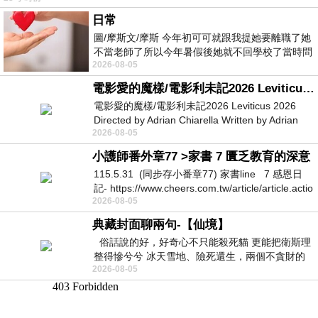
日常
圖/摩斯文/摩斯 今年初可可就跟我提她要離職了她
不當老師了所以今年暑假後她就不回學校了當時問
2026-08-05
她不是很喜歡幼幼班的小朋友嗎捨得不
電影愛的魔樣/電影利未記2026 Leviticus 2026
電影愛的魔樣/電影利未記2026 Leviticus 2026
Directed by Adrian Chiarella Written by Adrian
2026-08-05
Chiarella Starring Joe Bird
小護師番外章77 >家書 7 匱乏教育的深意
115.5.31 (同步存小番章77) 家書line 7 感恩日
記- https://www.cheers.com.tw/article/article.actio
2026-08-05
典藏封面聊兩句-【仙境】
俗話說的好，好奇心不只能殺死貓 更能把衛斯理
整得慘兮兮 冰天雪地、險死還生，兩個不貪財的
2026-08-05
人尋什麼寶？ 人家追尋愛情還