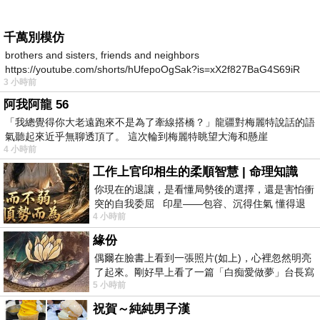
千萬別模仿
brothers and sisters, friends and neighbors
https://youtube.com/shorts/hUfepoOgSak?is=xX2f827BaG4S69iR
3 小時前
https
阿我阿龍 56
「我總覺得你大老遠跑來不是為了牽線搭橋？」龍疆對梅麗特說話的語
氣聽起來近乎無聊透頂了。 這次輪到梅麗特眺望大海和懸崖
4 小時前
工作上官印相生的柔順智慧 | 命理知識
你現在的退讓，是看懂局勢後的選擇，還是害怕衝
突的自我委屈 印星——包容、沉得住氣 懂得退
4 小時前
一步觀察，不會
緣份
偶爾在臉書上看到一張照片(如上)，心裡忽然明亮
了起來。剛好早上看了一篇「白痴愛做夢」台長寫
5 小時前
的貼文，在回顧年輕時瘋狂愛上
祝賀～純純男子漢