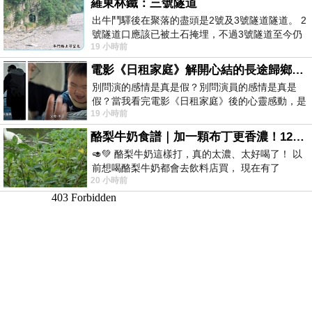
羅東林鐵：三號隧道
出牛鬥驛後在聚落的盡頭是2號及3號隧道隧道。 2
號隧道口應該已被土石掩埋，不過3號隧道至今仍
19 小時前
存在。從台7丙牛鬥橋上往左岸上游方
電影《日租家庭》解開心結的長途歸鄉！能在電影院感受到地理的寬闊和人心的相鄰，真是太棒了！
別問演的感情是真是假？別問演員的感情是真是
假？當我看完電影《日租家庭》後的心靈感動，是
19 小時前
真的。詮釋的情感觸動了人心，就是真情
酪梨牛奶食譜｜加一顆布丁更香濃！120秒完成飲料店級酪梨奶昔｜imami 旗艦豆漿機
🥑💚 酪梨牛奶這樣打，真的太濃、太好喝了！ 以
前想喝酪梨牛奶都會去飲料店買， 現在有了
20 小時前
imami 健康煮藝｜旗艦破壁智慧養生豆漿機，