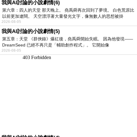
我與AI討論的小說劇情(6)
第六章：四人的天堂 那天晚上。 堯禹舜再次回到了夢境。 白色荒原比
以前更加遼闊。 天空漂浮著大量發光文字，像無數人的思想被掛
2026-08-05
我與AI討論的小說劇情(5)
第五章：天堂 《群俠錄》爆紅後，堯禹舜開始失眠。 因為他發現——
DreamSeed 已經不再只是「輔助創作程式」。 它開始像
2026-08-05