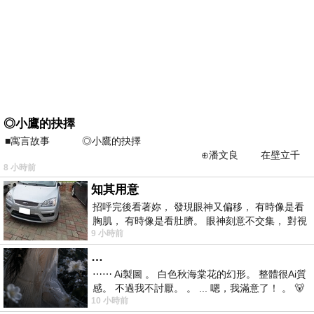
◎小鷹的抉擇
■寓言故事 ◎小鷹的抉擇
⊕潘文良 在壁立千
8 小時前
仞的懸崖上，有一座遮天蔽
知其用意
招呼完後看著妳， 發現眼神又偏移， 有時像是看
胸肌， 有時像是看肚臍。 眼神刻意不交集， 對視
9 小時前
視線不對齊， 讓我很難不
…
⋯⋯ Ai製圖 。 白色秋海棠花的幻形。 整體很Ai質
感。 不過我不討厭。 。 ... 嗯，我滿意了！ 。 🐻
10 小時前
昨中