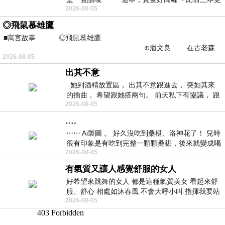
2026-08-05
勝一
◎飛鼠慕雄鷹
■寓言故事 ◎飛鼠慕雄鷹
⊕潘文良 在古老森
2026-08-05
林的底層，住著一隻小飛鼠
出其不意
她到酒精放置區， 出其不意跟進去， 突如其來
的插曲， 希望跟她搭兩句。 前天私下有協議， 跟
2026-08-05
著阿弟丟拉基
….
⋯⋯ Ai製圖 。 好久沒吃到桑椹、洛神花了！ 兒時
很有印象是有吃到完整一顆顆桑椹，後來就變成喝
2026-08-05
桑椹汁。 現在是連喝都沒喝
有氣質又讓人感覺舒服的女人
好希望來跳舞的女人 都是這種氣質美女 看起來舒
服、舒心 相處如沐春風 不會大呼小叫 指揮我要站
2026-08-05
哪個位子 妳老幾？？