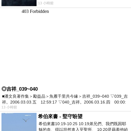
13 小時前
死盯著照片裡的人。那個人確實站在
◎吉祥_039~040
■潘文良著作集＞勵益品＞魚雁千里共今緣＞吉祥_039~040 ▽039_吉
祥。2006.03.03.五 12:59:17 ▽040_吉祥。2006.03.16.四 00:00:
13 小時前
希伯來書 - 堅守盼望
希伯來書10:19-10:25 10:19弟兄們、我們既因耶
穌的血、得以坦然進入至聖所、 10:20是藉着他給