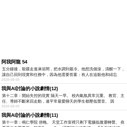
阿我阿龍 54
五分鐘後，龍疆走進淋浴間，把水調到最冷。他想洗個澡，清醒一下，
讓自己回到現實和任務中，因為他需要答案：有人在追殺他和緋忘
2026-08-05
我與AI討論的小說劇情(12)
第十二章：開始失控的現實 隔天一早。 校內氣氛異常沉重。 教官、主
任、導師不斷來回走動，連平常最愛聊天的學生都壓低聲音。 因
2026-08-05
我與AI討論的小說劇情(11)
第十一章：鳴仁學院 傍晚。 天堂工作室裡只剩下電腦低微運轉聲。 堯