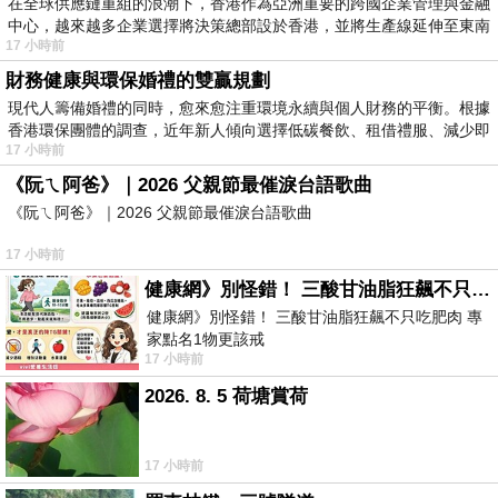
在全球供應鏈重組的浪潮下，香港作為亞洲重要的跨國企業管理與金融
中心，越來越多企業選擇將決策總部設於香港，並將生產線延伸至東南
17 小時前
財務健康與環保婚禮的雙贏規劃
現代人籌備婚禮的同時，愈來愈注重環境永續與個人財務的平衡。根據
香港環保團體的調查，近年新人傾向選擇低碳餐飲、租借禮服、減少即
17 小時前
《阮ㄟ阿爸》｜2026 父親節最催淚台語歌曲
《阮ㄟ阿爸》｜2026 父親節最催淚台語歌曲
17 小時前
健康網》別怪錯！ 三酸甘油脂狂飆不只吃肥肉 專家點名1物更該戒
健康網》別怪錯！ 三酸甘油脂狂飆不只吃肥肉 專
家點名1物更該戒
17 小時前
https://health.ltn.com.tw/article/breakingnews/55
2026. 8. 5 荷塘賞荷
17 小時前