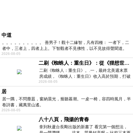
中道
。。。。。。。。。。 善男子！觀十二緣智，凡有四種： 一者下，二
者中，三者上，四者上上。下智觀者不見佛性，以不見故得聲聞道。
2026-08-05
二刷《蜘蛛人：重生日》：從《狸想世界》到《怪奇物語》
二刷《蜘蛛人：重生日》。.一，最終北美週末票
房成績，《蜘蛛人：重生日》收入高於預期，打破
2026-08-05
《復仇者聯盟：終局之戰》記錄，成為
居
居一隅，不問塵囂，窗納晨光，簷聽暮潮。一桌一椅，容四時風月，半
卷詩書，藏萬里山遙。
2026-08-05
八十八頁，飛揚的青春
拿到秋蘆台長剛出版的新書了 看完第一個想法，
是一聲讚嘆 這本，質量好高喔 ~ 比前三本更