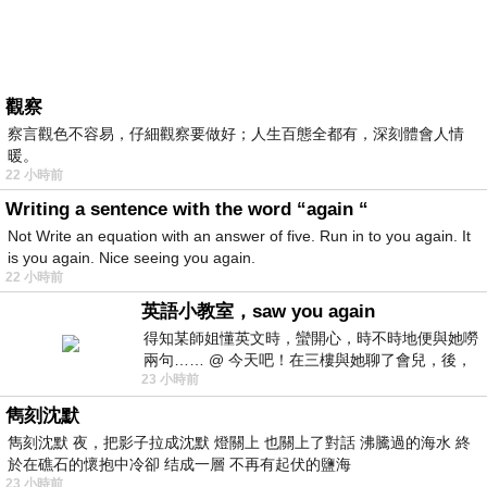
觀察
察言觀色不容易，仔細觀察要做好；人生百態全都有，深刻體會人情
暖。
22 小時前
Writing a sentence with the word “again “
Not Write an equation with an answer of five. Run in to you again. It
is you again. Nice seeing you again.
22 小時前
英語小教室，saw you again
得知某師姐懂英文時，蠻開心，時不時地便與她嘮
兩句…… @ 今天吧！在三樓與她聊了會兒，後，
23 小時前
下二樓居然又撞到她，於是
雋刻沈默
雋刻沈默 夜，把影子拉成沈默 燈關上 也關上了對話 沸騰過的海水 終
於在礁石的懷抱中冷卻 结成一層 不再有起伏的鹽海
23 小時前