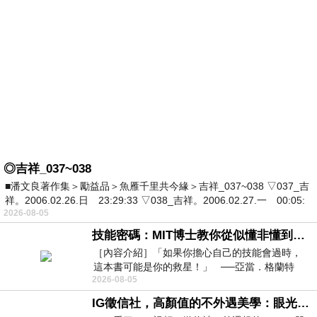
◎吉祥_037~038
■潘文良著作集＞勵益品＞魚雁千里共今緣＞吉祥_037~038 ▽037_吉
祥。2006.02.26.日 23:29:33 ▽038_吉祥。2006.02.27.一 00:05:
2026-08-05
技能密碼：MIT博士教你從似懂非懂到穩定輸出，把專業變事業的職能升級攻略 /麥特．比恩(容錯)
［內容介紹］「如果你擔心自己的技能會過時，
這本書可能是你的救星！」 ──亞當．格蘭特
2026-08-05
（Adam Grant），《
IG徵信社，高顏值的不外遇美學：眼光太高也是一種防禦，為了證明我長得好看，我決定一輩子不外遇！