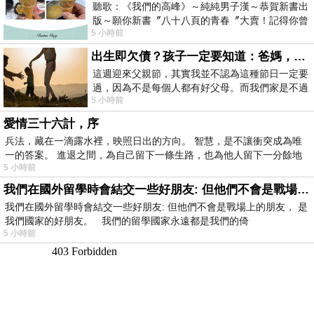
聽歌：《我們的高峰》～純純男子漢～恭賀新書出
版～願你新書〞八十八頁的青春〞大賣！記得你曾
5 小時前
經在我的版留言…「好讚的圖^^感覺大家
出生即欠債？孩子一定要知道：爸媽，其實我不欠你們
這週迎來父親節，其實我並不認為這種節日一定要
過，因為不是每個人都有好父母。而我們家是不過
5 小時前
節的，平時也沒什麼儀式感，生活趨近冷
愛情三十六計，序
兵法，藏在一滴露水裡，映照日出的方向。 智慧，是不讓衝突成為唯
一的答案。 進退之間，為自己留下一條生路，也為他人留下一分餘地
5 小時前
我們在國外留學時會結交一些好朋友: 但他們不會是戰場上的朋友
我們在國外留學時會結交一些好朋友: 但他們不會是戰場上的朋友， 是
我們國家的好朋友。 我們的留學國家永遠都是我們的倚
5 小時前