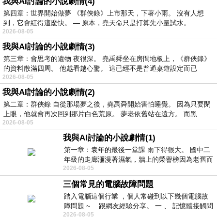
我與AI討論的小說劇情(4)
第四章：世界開始做夢 《群俠錄》上市那天，下著小雨。 沒有人想
到，它會紅得這麼快。 — 原本，堯天命只是打算先小量試水。
2026-08-05
我與AI討論的小說劇情(3)
第三章：會思考的遺物 夜很深。 堯禹舜坐在房間地板上，《群俠錄》
的資料散滿四周。 他越看越心驚。 這已經不是普通桌遊設定而已
2026-08-05
我與AI討論的小說劇情(2)
第二章：群俠錄 自從那場夢之後，堯禹舜開始害怕睡覺。 因為只要閉
上眼，他就會再次回到那片白色荒原。 夢老依舊站在遠方。 而黑
2026-08-05
我與AI討論的小說劇情(1)
第一章：袁年的最後一堂課 雨下得很大。 國中二
年級的走廊瀰漫著濕氣，牆上的榮譽榜因為老舊而
2026-08-05
微微捲起。 堯禹舜站在辦公室外，手
三個常見的電腦故障問題
踏入電腦這個行業 ，個人常碰到以下幾個電腦故
障問題 ~ 跟網友經驗分享。 一 、 記憶體接觸問
2026-08-05
題 : 記憶體即