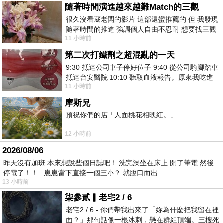
隨著時間演進越來越難Match的三觀
很久沒看葳老闆的影片 這部還蠻推薦的 但 我發現
隨著時間的推進 強調個人自由不忍耐 想要找三觀
11 小時前
接近的不要說對象 連朋友都超
第二次打鐵劑之超混亂的一天
9:30 抵達公司車子停好位子 9:40 從公司騎腳踏車
抵達台安醫院 10:10 聽取血液報告。原來我吃進
11 小時前
去的 B12 彌可保並非沒有吸收而是超
摩斯兄
預祝你們的店「人面桃花相映紅。」
12 小時前
2026/08/06
昨天沒有加班 本來想說些個日誌吧！ 洗完澡坐在床上 開了筆電 然後
停電了！！ 崽崽當下直接一個三小？ 就脫口而出
13 小時前
柒參貳▎老宅2 / 6
老宅2 / 6 - 你們帶我出來了「妳為什麼把我留在裡
面？」那句話像一根冰刺，懸在群組頂端。三樓死