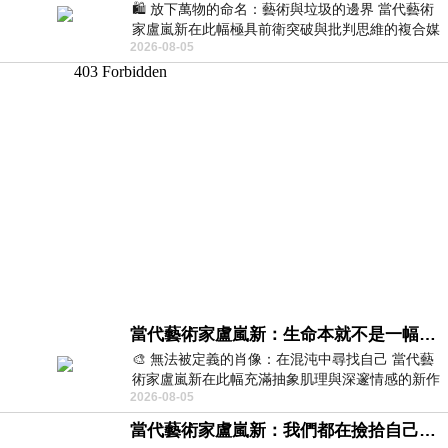
🛍️ 放下萬物的命名：藝術與垃圾的邊界 當代藝術
家盧嵐新在此幅極具前衛突破與批判思維的複合媒
2026-08-05
材新作中，直接將被大眾定義為廢棄物
當代藝術家盧嵐新：生命本就不是一幅能被定義的肖像，在混亂與交疊中拼湊完整的靈魂
🎨 無法被定義的肖像：在混沌中尋找自己 當代藝
術家盧嵐新在此幅充滿抽象肌理與深邃情感的新作
2026-08-05
中，以灰白為基底，交織著塗抹、刮擦與
當代藝術家盧嵐新：我們都在撿拾自己，將散落的情緒與碎片，拼回生命完整的輪廓