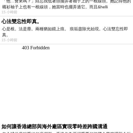
「他…會來嗎？」緋忘我低著頭擺弄著袖子上的一根線頭。她記得他的
襯衫袖子上也有一根線頭，她當時也擺弄過它。而且&helli
15 小時前
心法雙忘性即真。
心是根。法是塵。兩種猶如鏡上痕。 痕垢盡除光始現。心法雙忘性即
真。
15 小時前
如何讓香港總部與海外廠區實現零時差跨國溝通