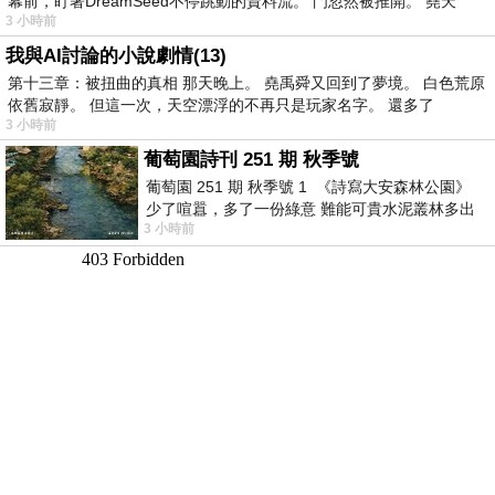
幕前，盯著DreamSeed不停跳動的資料流。 門忽然被推開。 堯天
3 小時前
我與AI討論的小說劇情(13)
第十三章：被扭曲的真相 那天晚上。 堯禹舜又回到了夢境。 白色荒原
依舊寂靜。 但這一次，天空漂浮的不再只是玩家名字。 還多了
3 小時前
葡萄園詩刊 251 期 秋季號
葡萄園 251 期 秋季號 1 《詩寫大安森林公園》
少了喧囂，多了一份綠意 難能可貴水泥叢林多出
3 小時前
一