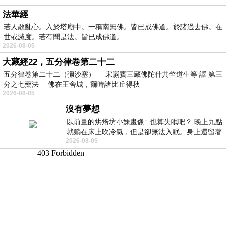
法華經
若人散亂心。入於塔廟中。一稱南無佛。皆已成佛道。於諸過去佛。在
世或滅度。若有聞是法。皆已成佛道。
2026-08-05
大藏經22，五分律卷第二十二
五分律卷第二十二（彌沙塞） 宋罽賓三藏佛陀什共竺道生等 譯 第三
分之七藥法 佛在王舍城，爾時諸比丘得秋
2026-08-05
沒有夢想
以前畫的烘焙坊小妹畫像↑ 也算失眠吧？ 晚上九點
就躺在床上吹冷氣，但是卻無法入眠。身上還留著
2026-08-05
四點多跑的六公里的疲