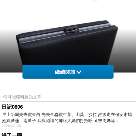
繼續閱讀
你可能感興趣的文章
日記0806
早上陪周媽去買東西 先去全聯買生菜、山葵、沙拉 然後走在保安市場
她買番茄、南瓜子 我與認識的攤販大姊們打招呼 又被周媽唸：
2026-08-06
繞了一圈