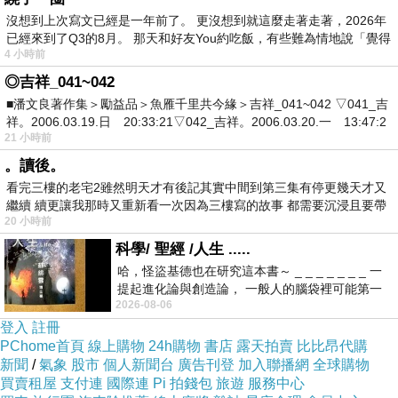
沒想到上次寫文已經是一年前了。 更沒想到就這麼走著走著，2026年
已經來到了Q3的8月。 那天和好友You約吃飯，有些難為情地說「覺得
4 小時前
◎吉祥_041~042
■潘文良著作集＞勵益品＞魚雁千里共今緣＞吉祥_041~042 ▽041_吉
祥。2006.03.19.日 20:33:21▽042_吉祥。2006.03.20.一 13:47:2
21 小時前
。讀後。
看完三樓的老宅2雖然明天才有後記其實中間到第三集有停更幾天才又
繼續 續更讓我那時又重新看一次因為三樓寫的故事 都需要沉浸且要帶
20 小時前
有
科學/ 聖經 /人生 .....
哈，怪盜基德也在研究這本書～ _ _ _ _ _ _ _ 一
提起進化論與創造論， 一般人的腦袋裡可能第一
2026-08-06
時間就有「 進化論很科
登入
註冊
PChome首頁
線上購物
24h購物
書店
露天拍賣
比比昂代購
新聞
/
氣象
股市
個人新聞台
廣告刊登
加入聯播網
全球購物
買賣租屋
支付連
國際連
Pi 拍錢包
旅遊
服務中心