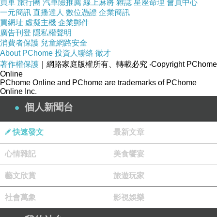
買車
旅行團
汽車險推薦
線上麻將
雜誌
星座命理
會員中心
一元簡訊
直播達人
數位憑證
企業簡訊
買網址
虛擬主機
企業郵件
廣告刊登
隱私權聲明
消費者保護
兒童網路安全
About PChome
投資人聯絡
徵才
著作權保護
｜網路家庭版權所有、轉載必究
‧Copyright PChome
Online
PChome Online and PChome are trademarks of PChome
Online Inc.
個人新聞台
快速發文
最新文章
心情雜記
美食饗宴
藝文欣賞
旅遊玩家
社會萬象
影視娛樂