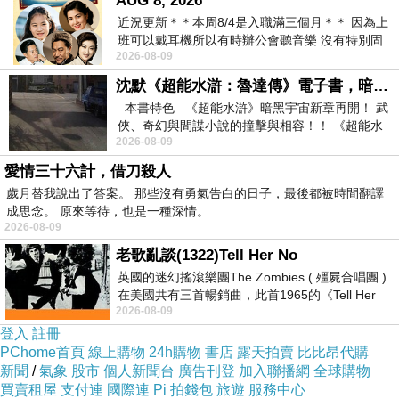
AUG 8, 2026
近況更新＊＊本周8/4是入職滿三個月＊＊ 因為上
喜歡的朋友們~歡迎私訊留言詢問~
班可以戴耳機所以有時辦公會聽音樂 沒有特別固
2026-08-09
定哪天但就是一周某一天會固定聽'90
沈默《超能水滸：魯達傳》電子書，暗黑宇宙新章，一一五年八月璀璨上架！
小舖粉絲頁歡迎加入按讚.接收最新訊息
本書特色 《超能水滸》暗黑宇宙新章再開！ 武
https://www.facebook.com/zakka249
俠、奇幻與間諜小說的撞擊與相容！！ 《超能水
2026-08-09
滸》系列第四部
愛情三十六計，借刀殺人
歲月替我說出了答案。 那些沒有勇氣告白的日子，最後都被時間翻譯
鄉村雜貨小額批貨. 開店佈置小物. 開店裝潢佈置.
成思念。 原來等待，也是一種深情。
民宿咖啡廳裝潢佈置. 居家裝潢佈置.日式雜貨小
2026-08-09
額批貨
老歌亂談(1322)Tell Her No
英國的迷幻搖滾樂團The Zombies ( 殭屍合唱團 )
在美國共有三首暢銷曲，此首1965的《Tell Her
(尺寸參考圖示)
2026-08-09
No》即為其中之一，在告示牌百大單曲
登入
註冊
PChome首頁
線上購物
24h購物
書店
露天拍賣
比比昂代購
新聞
/
氣象
股市
個人新聞台
廣告刊登
加入聯播網
全球購物
買賣租屋
支付連
國際連
Pi 拍錢包
旅遊
服務中心