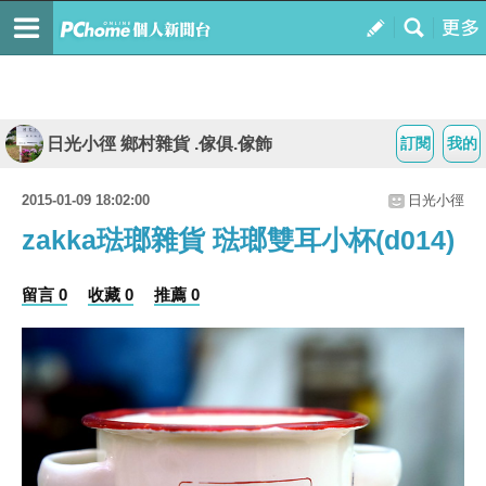
日光小徑 鄉村雜貨 .傢俱.傢飾
訂閱
我的
2015-01-09 18:02:00
日光小徑
zakka琺瑯雜貨 琺瑯雙耳小杯(d014)
留言 0
收藏 0
推薦 0