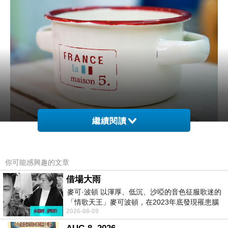
繼續閱讀
zakka琺瑯雜貨 琺瑯雙耳小杯(d014)
你可能感興趣的文章
可做裝飾擺設.另外當種植多肉植物的花器也很適
借場大雨
合~
麥可·波頓 以渾厚、低沉、沙啞的音色征服歌迷的
「情歌天王」麥可波頓，在2023年底發現罹患腦
2026-08-09
瘤「祈禱早日康復，一切都好」。
是攝影搭配的造型小物.開店擺設佈置的小幫手~