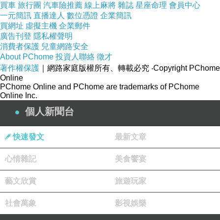
買車
旅行團
汽車險推薦
線上麻將
雜誌
星座命理
會員中心
一元簡訊
直播達人
數位憑證
企業簡訊
買網址
虛擬主機
企業郵件
廣告刊登
隱私權聲明
消費者保護
兒童網路安全
About PChome
投資人聯絡
徵才
著作權保護
｜網路家庭版權所有、轉載必究
‧Copyright PChome
Online
PChome Online and PChome are trademarks of PChome
Online Inc.
個人新聞台
快速發文
最新文章
心情雜記
美食饗宴
zakka 琺瑯雜貨 復古琺瑯圓盤(d010)
上一篇：
zakka 琺瑯雜貨 復古琺瑯杯(d015)
下一篇：
藝文欣賞
旅遊玩家
社會萬象
影視娛樂