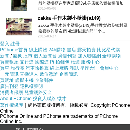
般的壁掛櫃造型家居擺設或是店家佈置都極俱加
2015-05-06
分...
zakka 手作木製小壁掛(a149)
zakka 手作木製小壁掛(a149)手作雜貨散發鄉村風
格喜歡的朋友們~歡迎私訊詢問^^小...
2015-03-27
登入
註冊
PChome首頁
線上購物
24h購物
書店
露天拍賣
比比昂代購
新聞
/
氣象
股市
個人新聞台
廣告刊登
加入聯播網
全球購物
買賣租屋
支付連
國際連
Pi 拍錢包
旅遊
服務中心
買車
旅行團
汽車險推薦
線上麻將
雜誌
星座命理
會員中心
一元簡訊
直播達人
數位憑證
企業簡訊
買網址
虛擬主機
企業郵件
廣告刊登
隱私權聲明
消費者保護
兒童網路安全
About PChome
投資人聯絡
徵才
著作權保護
｜網路家庭版權所有、轉載必究
‧Copyright PChome
Online
PChome Online and PChome are trademarks of PChome
Online Inc.