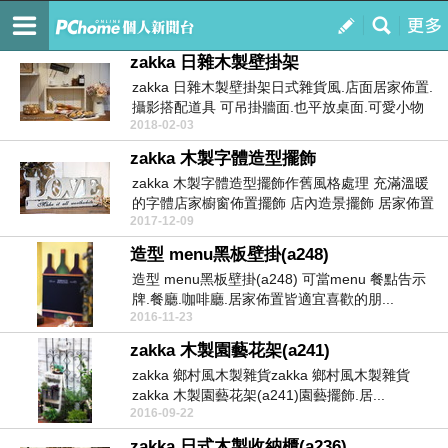
日光小徑 鄉村雜貨 .傢俱.傢飾
訂閱
我的
zakka 日雜木製壁掛架
zakka 日雜木製壁掛架日式雜貨風.店面居家佈置.
攝影搭配道具 可吊掛牆面.也平放桌面.可愛小物
2018-02-03
佈...
zakka 木製字體造型擺飾
zakka 木製字體造型擺飾作舊風格處理 充滿溫暖
的字體店家櫥窗佈置擺飾 店內造景擺飾 居家佈置
2017-12-09
擺飾...
造型 menu黑板壁掛(a248)
造型 menu黑板壁掛(a248) 可當menu 餐點告示
牌.餐廳.咖啡廳.居家佈置皆適宜喜歡的朋...
2016-11-23
zakka 木製園藝花架(a241)
zakka 鄉村風木製雜貨zakka 鄉村風木製雜貨
zakka 木製園藝花架(a241)園藝擺飾.居...
2016-09-22
zakka 日式木製收納櫃(a236)