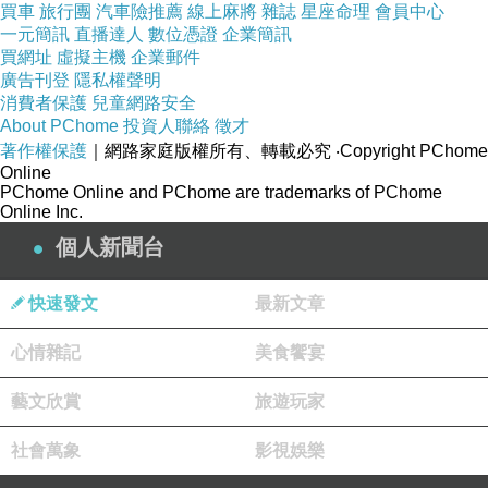
買車
旅行團
汽車險推薦
線上麻將
雜誌
星座命理
會員中心
這時，傑西卡的眼裏禽滿了淚水，我們才意
一元簡訊
直播達人
數位憑證
企業簡訊
識到她在講自己的故事。
買網址
虛擬主機
企業郵件
廣告刊登
隱私權聲明
老師擁抱著她說：
消費者保護
兒童網路安全
ldquo;大氣的女人，
犀利士價格
都經得起命
About PChome
投資人聯絡
徵才
著作權保護
｜網路家庭版權所有、轉載必究
‧Copyright PChome
運的錘煉。”
Online
楊絳曾說，壹個人經過不同程度的錘煉，就
PChome Online and PChome are trademarks of PChome
Online Inc.
會獲得不同程度的修養，不同程度的效益，好比
個人新聞台
香料，搗得越碎，磨得越細，香得越濃烈。
大氣的女人，縱使被命運千錘百煉，
犀利士
快速發文
最新文章
使用心得
她們也會選擇微笑面對，渾身散發著迷
人的魅力。
心情雜記
美食饗宴
02
藝文欣賞
旅遊玩家
大氣的女人，不和爛人爛事糾纏
前天，小美發來她在美國白宮前的照片。
社會萬象
影視娛樂
在洶湧的人潮中，她笑顏如花。