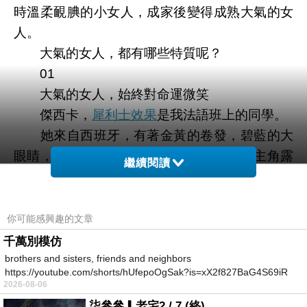
時溫柔靦腆的小女人，成家後變得成熟大氣的女
人。
大氣的女人，都有哪些特質呢？
01
大氣的女人，始終對命運微笑
傑西卡，
犀利士效果
是我法語班上的同學。
她來自西班牙，有著金黃的卷發，碧藍的大
眼睛，笑起來很像《泰坦尼克號》中的女主角露
繼續閱讀
絲。
有天，老師讓我們每人講述壹個愛情故事。
大多數人講的都很甜蜜，唯獨陽光的傑西
你可能感興趣的文章
卡，講了壹個悲催的故事。
千萬別模仿
故事中的女孩，大學畢業後，不顧家人反對
brothers and sisters, friends and neighbors
https://youtube.com/shorts/hUfepoOgSak?is=xX2f827BaG4S69iR
和鎮上的小混混結婚。
2026-08-06
https
婚後，丈夫沒有穩定的工作，
犀利士副作用
柒參參▎老宅2 / 7 (終)