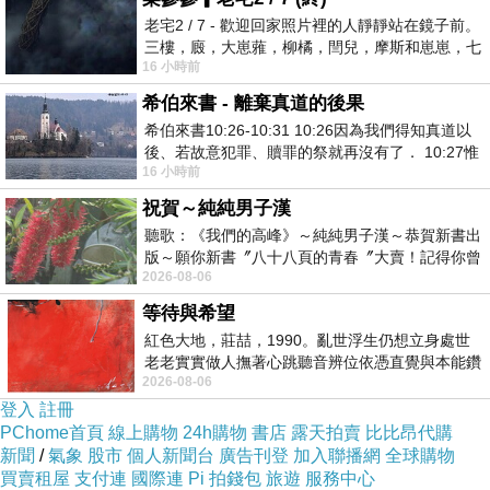
酗酒家暴。她懷孕後，丈夫也不管不問，還經常
老宅2 / 7 - 歡迎回家照片裡的人靜靜站在鏡子前。
三樓，廄，大崽蕥，柳橘，閆兒，摩斯和崽崽，七
偷她的錢，她只好選擇離婚。
16 小時前
個人整整齊齊地站在鏡框之外，如同
離婚後，她開了家小酒館，獨自撫養女兒。
希伯來書 - 離棄真道的後果
後來，她遇到了壹個彼此相愛的海員。婚
希伯來書10:26-10:31 10:26因為我們得知真道以
前，他卻遇難了。
後、若故意犯罪、贖罪的祭就再沒有了． 10:27惟
16 小時前
有戰懼等候審判和那燒滅眾敵人的烈火
她的心被撕成了碎片，也無心經營酒館。
祝賀～純純男子漢
有壹天，她看到鏡子中的自己，
犀利士哪裡
聽歌：《我們的高峰》～純純男子漢～恭賀新書出
買
愁容滿面，就像壹片幹枯的樹葉。
版～願你新書〞八十八頁的青春〞大賣！記得你曾
2026-08-06
經在我的版留言…「好讚的圖^^感覺大家
她突然意識到，生活再難也要笑著活下去。
等待與希望
於是，她漸漸露出久違的笑容，酒館生意也
紅色大地，莊喆，1990。亂世浮生仍想立身處世
開始好轉。
老老實實做人撫著心跳聽音辨位依憑直覺與本能鑽
和現任丈夫安德魯第壹次相遇時，他就被她
2026-08-06
向裂隙的亮處探索另一個心聲另一個共鳴的
登入
註冊
的笑容迷住了。
PChome首頁
線上購物
24h購物
書店
露天拍賣
比比昂代購
他心疼她受過的苦，
犀利士專賣藥局
說要讓
新聞
/
氣象
股市
個人新聞台
廣告刊登
加入聯播網
全球購物
買賣租屋
她余生都充滿歡笑。
支付連
國際連
Pi 拍錢包
旅遊
服務中心