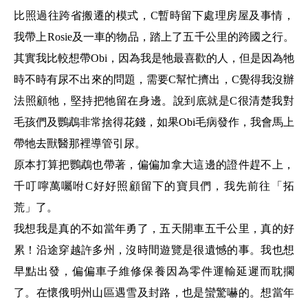
比照過往跨省搬遷的模式，C暫時留下處理房屋及事情，
我帶上Rosie及一車的物品，踏上了五千公里的跨國之行。
其實我比較想帶Obi，因為我是牠最喜歡的人，但是因為牠
時不時有尿不出來的問題，需要C幫忙擠出，C覺得我沒辦
法照顧牠，堅持把牠留在身邊。說到底就是C很清楚我對
毛孩們及鸚鵡非常捨得花錢，如果Obi毛病發作，我會馬上
帶牠去獸醫那裡導管引尿。
原本打算把鸚鵡也帶著，偏偏加拿大這邊的證件趕不上，
千叮嚀萬囑咐C好好照顧留下的寶貝們，我先前往「拓
荒」了。
我想我是真的不如當年勇了，五天開車五千公里，真的好
累！沿途穿越許多州，沒時間遊覽是很遺憾的事。我也想
早點出發，偏偏車子維修保養因為零件運輸延遲而耽擱
了。在懷俄明州山區遇雪及封路，也是蠻驚嚇的。想當年