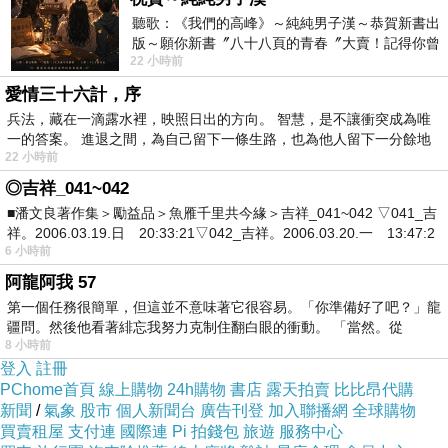
聽歌：《我們的高峰》～純純男子漢～恭賀新書出
版～願你新書〞八十八頁的青春〞大賣！記得你曾
22 小時前
經在我的版留言…「好讚的圖^^感覺大家
愛情三十六計，序
兵法，藏在一滴露水裡，映照日出的方向。 智慧，是不讓衝突成為唯
一的答案。 進退之間，為自己留下一條生路，也為他人留下一分餘地
22 小時前
◎吉祥_041~042
■潘文良著作集＞勵益品＞魚雁千里共今緣＞吉祥_041~042 ▽041_吉
日本動畫：フルーツバスケット(Fruits Basket)
上一篇：
祥。2006.03.19.日 20:33:21▽042_吉祥。2006.03.20.一 13:47:2
人生新章節
6 小時前
下一篇：
阿龍阿我 57
第一個任務很簡單，但這並不意味著它很容易。「你準備好了吧？」龍
疆問。然後他看著緋忘我努力克制住翻白眼的衝動。 「當然。從
8 小時前
登入
註冊
PChome首頁
線上購物
24h購物
書店
露天拍賣
比比昂代購
新聞
/
氣象
股市
個人新聞台
廣告刊登
加入聯播網
全球購物
買賣租屋
支付連
國際連
Pi 拍錢包
旅遊
服務中心