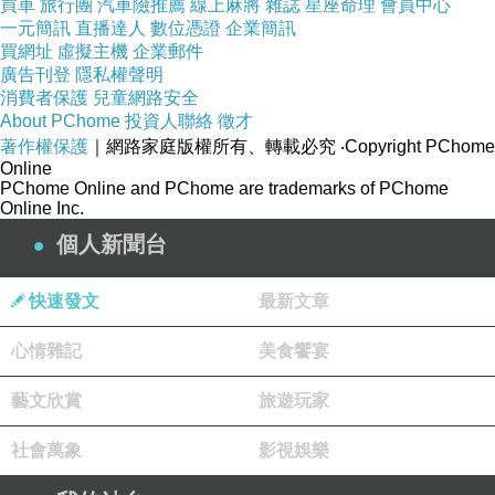
買車
旅行團
汽車險推薦
線上麻將
雜誌
星座命理
會員中心
新聞台Blog小天使
一元簡訊
直播達人
數位憑證
企業簡訊
2022-04-11 18:45:15
買網址
虛擬主機
企業郵件
親愛的台長︰
廣告刊登
隱私權聲明
恭喜您！此篇文章極為優質，獲選為本日哈燒
消費者保護
兒童網路安全
文章，將會出現在新聞台首頁哈燒文章區塊輪播。
About PChome
投資人聯絡
徵才
請您繼續保持每日撰寫文章的好習慣，期待您提供
著作權保護
｜網路家庭版權所有、轉載必究
‧Copyright PChome
讀者更多精采的內容，加油！
Online
PChome Online and PChome are trademarks of PChome
荷塘詩韻 二
Online Inc.
2022-04-10 13:07:50
個人新聞台
太棒了 恭喜 來到 Land of the Free
快速發文
最新文章
好厲害啊
心情雜記
美食饗宴
藝文欣賞
旅遊玩家
社會萬象
影視娛樂