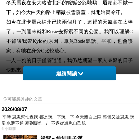
冬天雪夜在安大略省北部的蜿蜒公路馳騁，眉頭都不皺一
下，如今大白天的路上稍微被雪覆蓋，就開始冒冷汗。
如今在北卡羅萊納州已快兩個月了，這裡的天氣實在太棒
了，一到週末就和Rosie去探索不同的公園。我可以理解C
不肯讓我帶Kylo的原因，畢竟Rosie聽話、平和，也會護
家，有牠在身旁C比較放心。
一人一狗的日子僅管逍遙，我仍然期望一家人團聚的日子
快點來！
繼續閱讀
你可能感興趣的文章
2026/08/07
平時 崽崽幫忙過磅 都是玩一下玩一下 今天親自上陣 整個又被崽崽 玩
到水泄不通 塞到爆炸 / 不過從崽崽自己親
6 小時前
祝賀～純純男子漢