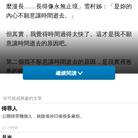
麼漫長……長得像永無止境」雪村姊：「是妳的
內心不願意讓時間逝去。」
但其實，我覺得時間過得太快了。這才是我不願
意讓時間逝去的原因吧。
第二個我不願意讓時間逝去的原因，是現實裡爸
爸的確在幾年前那個疫情的秋天去世了。
繼續閱讀
我好像一如往常地生活，但自己卻沒有意識到，
生命中出現了無法自癒的傷口。
你可能感興趣的文章
得罪人
公開得罪幾個人，就能省掉日後很多麻煩。
我不知道應該怎樣形容——空白，還是缺口？
23 小時前
寫到最後我才發現，
月光