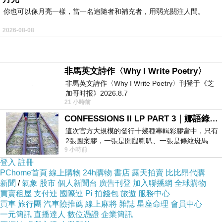
你也可以像月亮一樣，當一名追隨者和補充者，用弱光關注人間。
人在生命中追尋的，可能就是「尋得足以填滿生
2026-08-08
命空缺的美好。」
「我會填滿心中的空白，然後回到媽媽身邊。然
非馬英文詩作〈Why I Write Poetry〉
非馬英文詩作〈Why I Write Poetry〉刊登于《芝
後我就不會再去任何地方了。」
加哥时报》2026.8.7
21 小時前
我似乎因為寫下這篇故事，而明白一些東西了。
CONFESSIONS II LP PART 3｜娜語錄II LP PART 3
這次官方大規模的發行十幾種專輯彩膠當中，只有
2張圖案膠，一張是開腿喇叭、一張是條紋斑馬
所以對我而言，這幾篇故事非常有意義。
9 小時前
版；目前官網上只剩澳洲商店AU STORE
登入
註冊
PChome首頁
線上購物
24h購物
書店
露天拍賣
比比昂代購
希望看到故事的您，也能從中得到一些什麼……
新聞
/
氣象
股市
個人新聞台
廣告刊登
加入聯播網
全球購物
買賣租屋
支付連
國際連
Pi 拍錢包
旅遊
服務中心
買車
旅行團
汽車險推薦
線上麻將
雜誌
星座命理
會員中心
一元簡訊
直播達人
數位憑證
企業簡訊