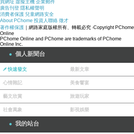
買網址
虛擬主機
企業郵件
廣告刊登
隱私權聲明
消費者保護
兒童網路安全
About PChome
投資人聯絡
徵才
著作權保護
｜網路家庭版權所有、轉載必究
‧Copyright PChome
Online
PChome Online and PChome are trademarks of PChome
Online Inc.
個人新聞台
(悄悄話)
2026-05-05 20:23:58
快速發文
最新文章
(悄悄話)
2026-05-02 23:40:39
心情雜記
美食饗宴
藝文欣賞
旅遊玩家
社會萬象
影視娛樂
我的站台