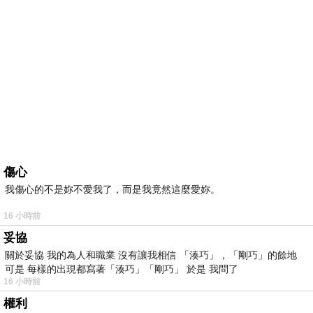
傷心
我傷心的不是妳不愛我了，而是我竟然這麼愛妳。
16 小時前
妥協
關於妥協 我的為人和職業 沒有讓我相信 「湊巧」，「剛巧」的餘地
可是 每樣的出現都寫著「湊巧」「剛巧」 於是 我問了
16 小時前
權利