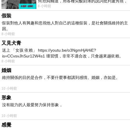
何欣純輔選，用各種尖酸刻薄的說詞批判盧秀燕，
8 小時前
罵她施政滿意度輸給陳其邁，甚至還說盧
假裝
假裝對他人有興趣和忽視他人對自己的這種假裝，是社會關係維持的主
因。
8 小時前
又見犬青
送上 「女孩 依賴」 https://youtu.be/o3NgmHjAHiE?
is=CCvsvJhSur12W4s1 壞習慣，非常不適合改，只會越來越依賴。
8 小時前
我害怕的
婚姻
維持關係的目的是合作，不要什麼事都講到感情。婚姻，亦如是。
10 小時前
形象
沒有能力的人最愛努力保持形象，
10 小時前
感覺