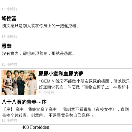
15 小時前
遙控器
愧疚感只是别人装在你身上的一把遥控器。
15 小時前
愚蠢
沒有實力，卻想表現善良，那就是愚蠢。
15 小時前
尿尿小童和血尿的夢
↑GEMINI說它不能做小朋友尿尿的插圖，所以我只
好退而求其次，叫它做「寵物在椅子上，神龕和中
16 小時前
年人臉孔」的畫了。 六月底
八十八頁的青春～序
【序】 高中，我終於寫了高中 我刻意不看電影《夜校女生》，直到
書稿全數殺青。刻意的。 不過畢竟是替自己寫序（
16 小時前