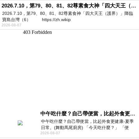
2026.7.10，第79、80、81、82尊素食大神「四大天王（護界）」降臨寶島台灣（6）
2026.7.10，第79、80、81、82尊素食神「四大天王（護界）」降臨
寶島台灣（6） https://zh.wikip
2026-08-07
中午吃什麼？自己帶便當，比起外食更健康-夏季日常。(舞動馬尾廚房)
中午吃什麼？自己帶便當，比起外食更健康-夏季
日常。(舞動馬尾廚房) 「今天吃什麼？」 「便
2026-08-07
當？麵？還是炒飯？」 每天都在選擇