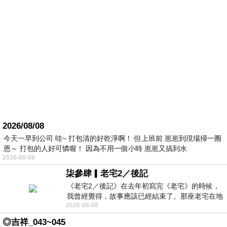
2026/08/08
今天一早到公司 哇~ 打包清的好乾淨啊！ 但上班前 崽崽到現場掃一圈
恩～ 打包的人好可憐喔！ 因為不用一個小時 崽崽又搞到水
2026-08-08
柒參肆▎老宅2／後記
《老宅2／後記》在去年初寫完《老宅》的時候，
我曾經覺得，故事應該已經結束了。那座老宅在地
2026-08-08
震中倒塌，七個人終於離開那片黑暗，
◎吉祥_043~045