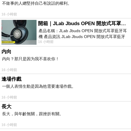
不做事的人總堅持自己有說話的權利。
16 小時前
開箱｜JLab Jbuds OPEN 開放式耳罩藍牙耳機 - 設計美學，輕巧、透氣、環境音全物理達成！
產品名稱：JLab Jbuds OPEN 開放式耳罩藍牙耳
機 產品資訊 JLab Jbuds OPEN 開放式耳罩藍牙
16 小時前
耳機評語：非常有特色，值得喜愛美型工
内向
内向？那只是因为我不喜欢你！
16 小時前
逢場作戲
一個人表情生動是因為他需要逢場作戲。
16 小時前
長大
長大，與年齡無關，跟挫折有關。
16 小時前