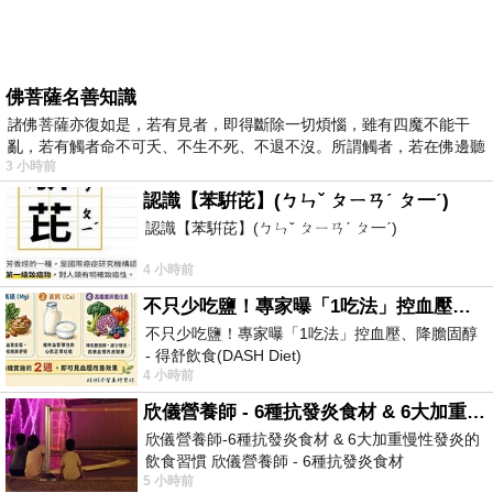
佛菩薩名善知識
諸佛菩薩亦復如是，若有見者，即得斷除一切煩惱，雖有四魔不能干
亂，若有觸者命不可夭、不生不死、不退不沒。所謂觸者，若在佛邊聽
3 小時前
受
認識【苯騈芘】(ㄅㄣˇ ㄆㄧㄢˊ ㄆ一ˊ)
認識【苯騈芘】(ㄅㄣˇ ㄆㄧㄢˊ ㄆ一ˊ)
4 小時前
不只少吃鹽！專家曝「1吃法」控血壓、降膽固醇 - 得舒飲食(DASH Diet)
不只少吃鹽！專家曝「1吃法」控血壓、降膽固醇
- 得舒飲食(DASH Diet)
4 小時前
https://www.facebook.com/dietitiansophia/posts/p
欣儀營養師 - 6種抗發炎食材 & 6大加重慢性發炎的飲食習慣
欣儀營養師-6種抗發炎食材 & 6大加重慢性發炎的
飲食習慣 欣儀營養師 - 6種抗發炎食材
5 小時前
https://www.facebook.com/photo/?fbid=147