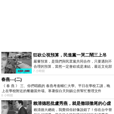
狂砍公視預算，民進黨一哭二鬧三上吊
嚴審預算，是我們與民眾黨共同合作，只要遇到不
合理的預算，當然一定會砍或是凍結，最近文化部
7 小時前
要編列公視和Taiwan plus預算，在110年
春燕---(二)
《 春 燕 》 三、你們唱戲的 春燕考進輔仁大學。平日在學校工讀，晚
上在學校附近的餐廳當外場。寒暑假白天到鎮公所幫忙整理文件
8 小時前
賴清德怒批盧秀燕，就是徹頭徹尾的心虛
賴清德大總統，我覺得你好像說錯了！你在台中替