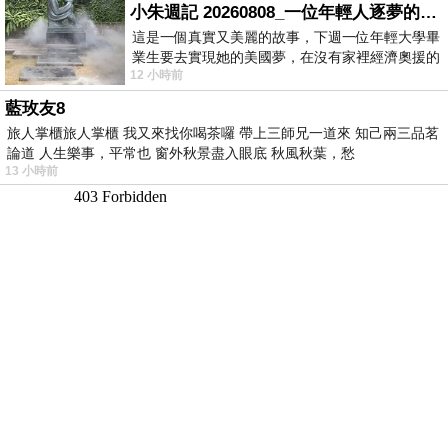
小朱週記 20260808_一位年輕人逐夢的真實故事
這是一個真實又美麗的故事，下週一位年輕大學畢
業生要去實現她的美國夢，在沒有家裡經濟奧援的
12 小時前
情況下，靠著自我努力工作累積出國基
藍玫友8
旅人掌櫃旅人掌櫃 我又來找你喝茶囉 帶上三師兄一道來 知己兩三品茗
論道 人生樂事，平常也 窗外秋景盡入眼底 秋風秋葉，愁
13 小時前