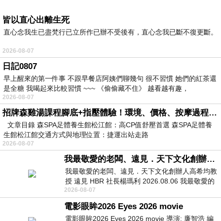
皆以直心出離生死
直心念我生已盡梵行已立所作已辦不受後有，直心念我已斷不復更斷。
2026-08-07
日記0807
早上醒來的第一件事 不跟早餐店阿姨們聊幾句 很不習慣 她們的紅茶還
是全糖 我喝起來比較習慣 ~~~ 《偷偷藏不住》 越看越有趣，
2026-08-07
招牌森雞湯課程腳底+指壓體驗！環境、價格、按摩過程全紀錄，森SPA足體養生館松江館最新價格表
文章目錄 森SPA足體養生館松江館：高CP值舒壓首選 森SPA足體養
生館松江館交通方式與地理位置：捷運出站走路
2026-08-07
我最敬愛的老闆、遠見．天下文化創辦人高希均教授
我最敬愛的老闆、遠見．天下文化創辦人高希均教
授 遠見 HBR 社長楊瑪利 2026.08.06 我最敬愛的
2026-08-07
老闆、遠見．天下文化創辦人高希均教
電影眼眸2026 Eyes 2026 movie
電影眼眸2026 Eyes 2026 movie 導演: 廉智浩 編