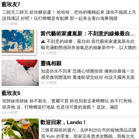
藍玫友7
三師兄三師兄 給你糖葫蘆！ 哈哈哈，把你的嘴糊起來 讓你不能跟上天
說我壞話 好吧！玩打蟑螂是有點髒 那一起來去看白海豚飛躍
13 小時前
當代藝術家盧嵐新：不刻意的線條最自由，讓色彩流動、筆觸自己說話
🌊 不刻意的線條，最自由 當代藝術家盧嵐新在此
幅充滿動態感與奔放氣息的抽象新作中，以大膽的
14 小時前
藍色顏料在白色畫布上揮灑、壓印與流淌
靈魂相願
知道你永不回來 悲痛心情難按捺 擁抱你最後一次
感受微弱體溫時 重逢盼望交給祢 祢說天國再見面
14 小時前
此刻忍淚說別離 他日靈魂再
藍玫友6
玫師妹玫師妹 妳不殺生，實屬可貴 妳也別老逗著蟑螂玩 妳不打死牠，
抓弄牠 這...打蟑螂當打地鼠 也是項可愛的遊戲？ 是說，滿院
14 小時前
歡迎回家，Lando！
三個星期前的週六，去伊利沙白市的寵物用品店購
買 Kylo 的零食。那家店有賣虎皮鸚鵡，我每次光