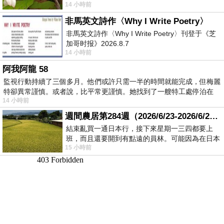
14 小時前
顧都會去看一下。他們偶爾會引進 C
非馬英文詩作〈Why I Write Poetry〉
非馬英文詩作〈Why I Write Poetry〉刊登于《芝
加哥时报》2026.8.7
14 小時前
阿我阿龍 58
監視行動持續了三個多月。他們或許只需一半的時間就能完成，但梅麗
特卻異常謹慎。或者說，比平常更謹慎。她找到了一艘特工處停泊在
14 小時前
週間農居第284週（2026/6/23-2026/6/24) 夏至 金黃稻浪洋溢豐收喜悅
結束亂買一通日本行，接下來星期一三四都要上
班，而且還要開到有點遠的員林。可能因為在日本
15 小時前
花不少錢，星期一出門上班時，心裡沒有一