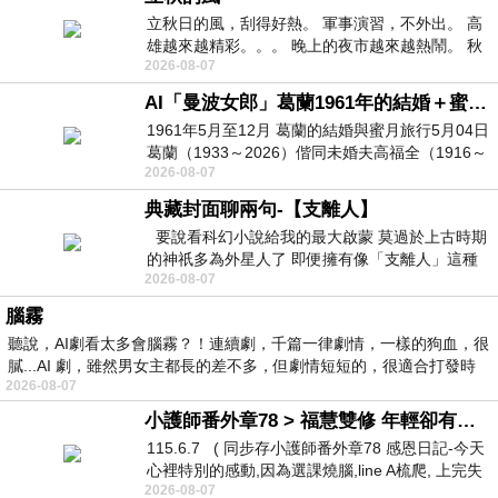
立秋日的風，刮得好熱。 軍事演習，不外出。 高
雄越來越精彩。。。 晚上的夜市越來越熱鬧。 秋
2026-08-07
天的風刮得很熱 夜遊消暑熱。。。
AI「曼波女郎」葛蘭1961年的結婚＋蜜月旅行 #戀上老電影 #葛蘭 #粟子
1961年5月至12月 葛蘭的結婚與蜜月旅行5月04日
葛蘭（1933～2026）偕同未婚夫高福全（1916～
2026-08-07
2004）乘郵輪赴倫敦6月15日於英國倫敦St.S
典藏封面聊兩句-【支離人】
要說看科幻小說給我的最大啟蒙 莫過於上古時期
的神祇多為外星人了 即便擁有像「支離人」這種
2026-08-07
驚世駭俗的神通法門 也未必讀
腦霧
聽說，AI劇看太多會腦霧？！連續劇，千篇一律劇情，一樣的狗血，很
膩...AI 劇，雖然男女主都長的差不多，但劇情短短的，很適合打發時
2026-08-07
小護師番外章78 > 福慧雙修 年輕卻有個老靈魂 ㄑ金剛經〉podcast
115.6.7 ( 同步存小護師番外章78 感恩日記-今天
心裡特別的感動,因為選課燒腦,line A梳爬, 上完失
2026-08-07
智課的她,特來傾