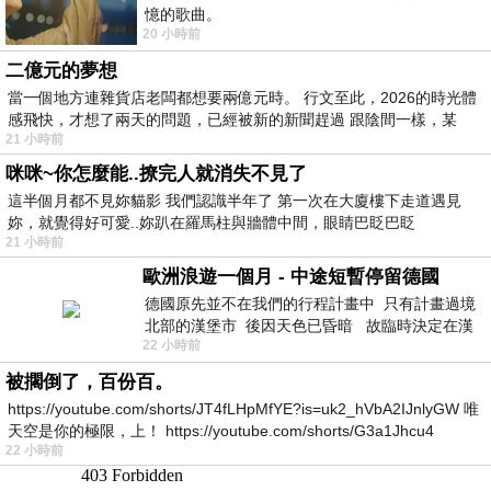
憶的歌曲。
20 小時前
二億元的夢想
當一個地方連雜貨店老闆都想要兩億元時。 行文至此，2026的時光體
感飛快，才想了兩天的問題，已經被新的新聞趕過 跟陰間一樣，某
21 小時前
咪咪~你怎麼能..撩完人就消失不見了
這半個月都不見妳貓影 我們認識半年了 第一次在大廈樓下走道遇見
妳，就覺得好可愛..妳趴在羅馬柱與牆體中間，眼睛巴眨巴眨
21 小時前
歐洲浪遊一個月 - 中途短暫停留德國
德國原先並不在我們的行程計畫中 只有計畫過境
北部的漢堡市 後因天色已昏暗 故臨時決定在漢
22 小時前
堡市吃晚餐和過夜
被擱倒了，百份百。
https://youtube.com/shorts/JT4fLHpMfYE?is=uk2_hVbA2IJnlyGW 唯
天空是你的極限，上！ https://youtube.com/shorts/G3a1Jhcu4
22 小時前