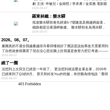
劇 主演: 申敏兒 / 金南熙 / 李承勇 / 金英雅 電影眼
2026-08-07
眸2026描述攝影師徐珍因遺
羅東林鐵：樂水驛
抵達樂水驛前會先經過5-7號隧道及橫越碼崙溪，
鐵路都是沿著溪畔修建。 樂水驛初名為濁水驛，
2026-08-07
但因與臺鐵集集線車站同名，於1953
2026。08。07。
畫圖真的不適合我越畫越排斥看得懂就好了應該是說如果改天需要用到
了自然就會很厲害了現在沒心思在圖上但我還是會努力把它考過———
2026-08-07
繞了一圈
沒想到上次寫文已經是一年前了。 更沒想到就這麼走著走著，2026年
已經來到了Q3的8月。 那天和好友You約吃飯，有些難為情地說「覺得
2026-08-07