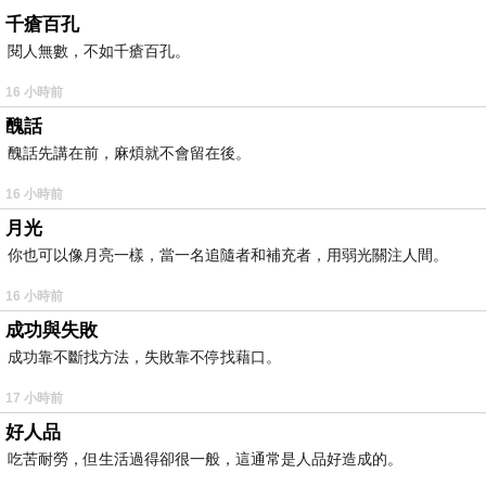
千瘡百孔
閱人無數，不如千瘡百孔。
16 小時前
醜話
醜話先講在前，麻煩就不會留在後。
16 小時前
月光
你也可以像月亮一樣，當一名追隨者和補充者，用弱光關注人間。
16 小時前
成功與失敗
成功靠不斷找方法，失敗靠不停找藉口。
17 小時前
好人品
吃苦耐勞，但生活過得卻很一般，這通常是人品好造成的。