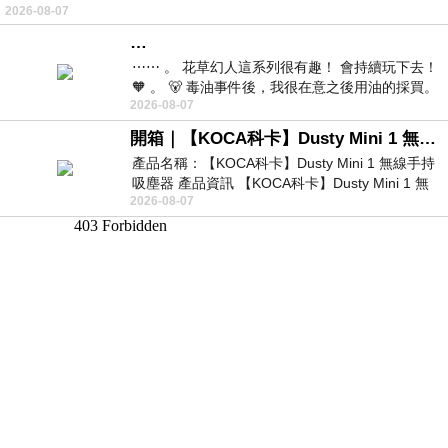
2026-08-07
…
⋯⋯ 。 花草幻人這系列很有趣！ 會持續玩下去！
🧡 。 🐻 毒油事件後，我很在意之後用油的採買。
2026-08-07
前天購買了我之前就很愛
開箱｜【KOCA科卡】Dusty Mini 1 無線手持吸塵器
產品名稱：【KOCA科卡】Dusty Mini 1 無線手持
吸塵器 產品資訊 【KOCA科卡】Dusty Mini 1 無
2026-08-07
線手持吸塵器評語： 能吸、能吹兼具兩