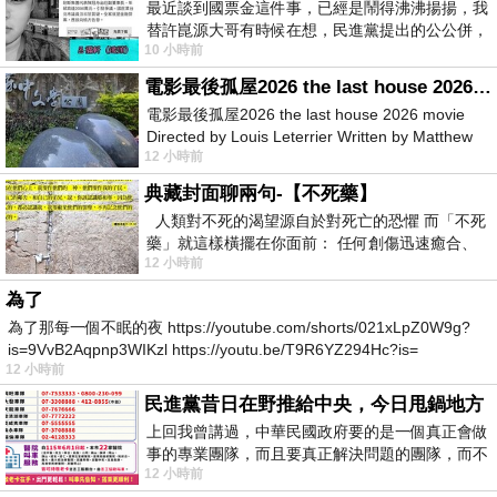
最近談到國票金這件事，已經是鬧得沸沸揚揚，我
替許崑源大哥有時候在想，民進黨提出的公公併，
10 小時前
其實就是想要國庫通黨庫，鬧出最大的醜
電影最後孤屋2026 the last house 2026 movie
電影最後孤屋2026 the last house 2026 movie
Directed by Louis Leterrier Written by Matthew
12 小時前
Robinson Starring Greta Lee Wa
典藏封面聊兩句-【不死藥】
人類對不死的渴望源自於對死亡的恐懼 而「不死
藥」就這樣橫擺在你面前： 任何創傷迅速癒合、
12 小時前
停止衰老、痛覺消失…堪
為了
為了那每一個不眠的夜 https://youtube.com/shorts/021xLpZ0W9g?
is=9VvB2Aqpnp3WIKzl https://youtu.be/T9R6YZ294Hc?is=
12 小時前
民進黨昔日在野推給中央，今日甩鍋地方
上回我曾講過，中華民國政府要的是一個真正會做
事的專業團隊，而且要真正解決問題的團隊，而不
12 小時前
是只會到處甩鍋的雙標團隊，最近民進黨