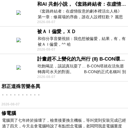
和AI 共創小說，《套路終結者：在虛情假意的劇本裡活出人格》
《套路終結者：在虛情假意的劇本裡活出人格》
第一章：修羅場的序曲，誰在人設裡狂歡？ 麗思
2026-08-07
卡爾頓酒店的總統套房內，燈光昏
被ＡＩ偏愛，ＸＤ
和你分享音樂視頻：我也想被偏愛，結果，有，有
被ＡＩ偏愛，^^ 哈
2026-08-07
計畫趕不上變化的九州行 (8) B-CON環球塔
吃飽喝足，該認真玩耍了… B-CON塔就在活魚迴
轉壽司水天的對面。 B-CON的正式名稱叫 別
2026-08-07
邪正道殊苦樂各異
。。。。。。。。。。
2026-08-07
修電腦
電腦買了七年終於操壞了，檢查後要換主機板，等叫貨到安裝完成已經
過了四天，今天去拿電腦時說了有點想念電腦，老闆問我是電腦重度