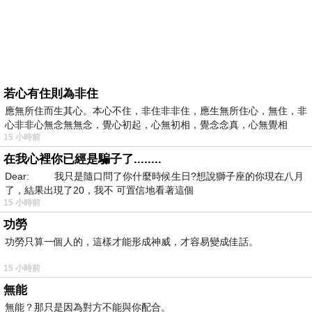
若心有住則為非住
應無所住而生其心。本心不住，非住非非住，應生無所住心，無住，非
心非非心無念無無念，覺心初起，心無初相，覺念念真，心無覺相
15 小時前
在我心裡你已經是騙子了........
Dear: 我只是隨口問了你什麼時候生日?想說獅子座的你現在八月
了，結果出現了20，我不 可置信地看著這個
15 小時前
功勞
功勞只算一個人的，這樣才能形成神威，才容易變成佳話。
15 小時前
無能
無能？那只是因為對方不能與你配合。