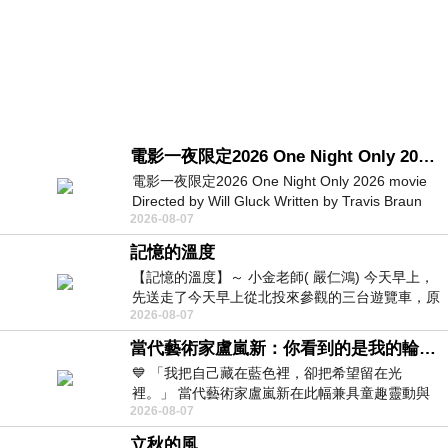
電影一夜限定2026 One Night Only 2026 movie
電影一夜限定2026 One Night Only 2026 movie
Directed by Will Gluck Written by Travis Braun
2026-08-07
Starring Monica Barbaro
記憶的溫度
【記憶的溫度】～ 小金老師( 嚴仁鴻) 今天早上，
先送走了今天早上從北投來參觀的三台遊覽車，原
2026-08-07
以為展場已經差不多要安靜下來，卻發
當代藝術家盧嵐新：你看到的是我的輪廓，還是你的故事？——藏在藍色裡的希望與光
💙 「我把自己藏在藍色裡，卻把希望留在光
裡。」 當代藝術家盧嵐新在此幅兼具童趣靈動與
2026-08-07
抽象韻味的新作中，用湛藍的羽翼般色塊包覆著
立秋的風