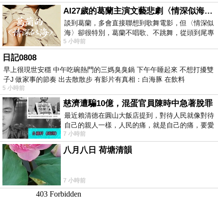
AI27歲的葛蘭主演文藝悲劇〈情深似海〉 #戀上老電影 #葛蘭 #粟子
談到葛蘭，多會直接聯想到歌舞電影，但〈情深似
海〉卻很特別，葛蘭不唱歌、不跳舞，從頭到尾專
5 小時前
心演戲。拍攝期間，經常工作超過12個鐘
日記0808
早上很現世安穩 中午吃碗熱門的三媽臭臭鍋 下午午睡起來 不想打擾雙
子J 做家事的節奏 出去散散步 有影片有真相：白海豚 在飲料
5 小時前
慈濟遭騙10億，混蛋官員陳時中急著脫罪
最近賴清德在圓山大飯店提到，對待人民就像對待
自己的親人一樣，人民的痛，就是自己的痛，要愛
7 小時前
民如親，說的這麼好聽，實際上根本沒做
八月八日 荷塘清韻
7 小時前