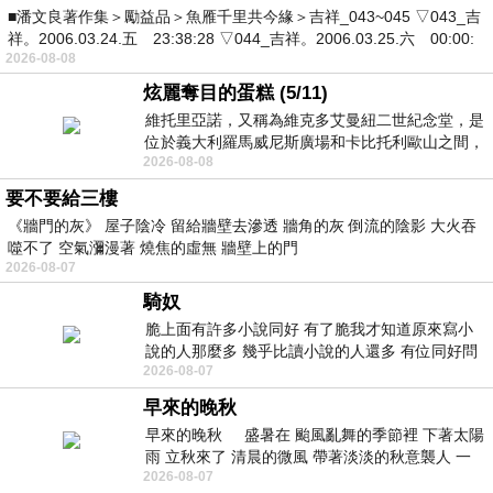
■潘文良著作集＞勵益品＞魚雁千里共今緣＞吉祥_043~045 ▽043_吉
祥。2006.03.24.五 23:38:28 ▽044_吉祥。2006.03.25.六 00:00:
2026-08-08
炫麗奪目的蛋糕 (5/11)
維托里亞諾，又稱為維克多艾曼紐二世紀念堂，是
位於義大利羅馬威尼斯廣場和卡比托利歐山之間，
2026-08-08
用以紀念統一義大利統一後的的第一位國
要不要給三樓
《牆門的灰》 屋子陰冷 留給牆壁去滲透 牆角的灰 倒流的陰影 大火吞
噬不了 空氣瀰漫著 燒焦的虛無 牆壁上的門
2026-08-07
騎奴
脆上面有許多小說同好 有了脆我才知道原來寫小
說的人那麼多 幾乎比讀小說的人還多 有位同好問
2026-08-07
了一個問題 她說為什麼高中文學獎的
早來的晚秋
早來的晚秋 盛暑在 颱風亂舞的季節裡 下著太陽
雨 立秋來了 清晨的微風 帶著淡淡的秋意襲人 一
2026-08-07
下子 又被赤