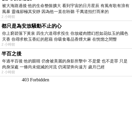
被大海路過後 他的生命整個擴大 看到宇宙的日月星辰 有風有歌有浪有
風暴 靈魂卻極其安靜 因為他一直在聆聽 千萬道拍打而來的
2 小時前
都只是為安放騷動不止的心
你上窮碧落下黃泉 四生六道尋求投生 你放縱肉體幻想如花似玉的國色
天香 你尋求軟玉香紅的慰藉 你吸食毒品香煙大麻 在恍惚之間瞥
2 小時前
半百之後
年過半百後 他的眼睛 仍會被美麗的身影所擊中 不是愛 也不是罪 只是
肉身深處 一條尚未熄滅的河流 仍渴望奔向遠方 歲月已經
2 小時前