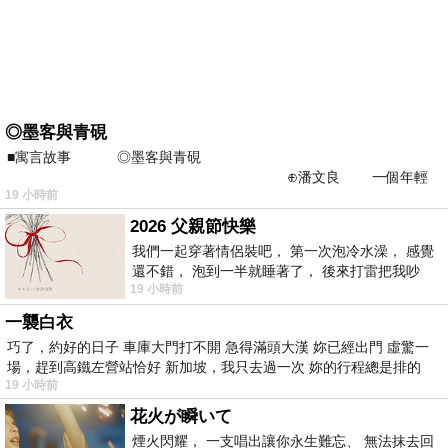
◎墨客與青硯
■寓言故事 ◎墨客與青硯
⊕潘文良 一個年輕
19 小時前
的墨客，在京城的古玩肆裡
2026 父親節快樂
我們一起穿著情侶裝吧， 第一次泡冷水澡， 感覺
還不錯， 泡到一半就睡著了， 後來打雷把我吵
19 小時前
醒， 手
一襲白衣
巧了，約好的日子 車庫大門打不開 急得滿頭大漢 妳已經出門 虛驚一
場，趕到高鐵左營站恰好 新加坡，我只去過一次 妳的行程總是排的
19 小時前
花火が瞬いて
煙火閃耀， 一支唱出讓你永生難忘、 無法抹去回