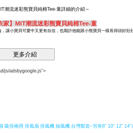
MIT潮流迷彩熊寶貝純棉Tee-童詳細的介紹～
我們衣家】MIT潮流迷彩熊寶貝純棉Tee-童
恤，讓小寶貝可愛中又更有自信，也期許他能跟小熊寶貝一樣長得頭好壯
d/js/adsbygoogle.js">
吸排兩用 排風扇 排風機 抽風機 台灣製造~另有8" 10" 12" 14