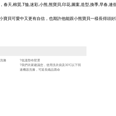
童，春天,棉質,T恤,迷彩,小熊,熊寶貝,印花,圖案,造型,換季,早春,連
讓小寶貝可愛中又更有自信，也期許他能跟小熊寶貝一樣長得頭好
開洗滌
?低溫墊布熨燙
?我們衣家建議您，使用洗衣袋及30℃以下弱
速機器洗滌，可延長織品壽命