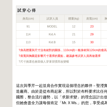
試 穿 心 得
身高(cm)
試穿人員
體重(kg)
肩寬(cm)
胸
91
MODEL
12
23
114
Kid.A
21
29
113
Kid.B
15
30
?身高體重與尺寸沒有絕對的關係，110cm的一般身材與120cm的
?肩寬與胸圍是影響尺寸選擇的重點，建議參考試穿人員再做選擇
?尺寸挑選也會因個人穿著習慣而改變喔
這次與季芹一起並肩合作實現這個理念的夥伴－聖瀅實
造廠商。由於是從布商起家，所以對於布料要求比任
國際，整合流行趨勢，以「求新求變」的理念設計出
但她會盡全力讓每個肯定「Mr. X Ms.」的您，享