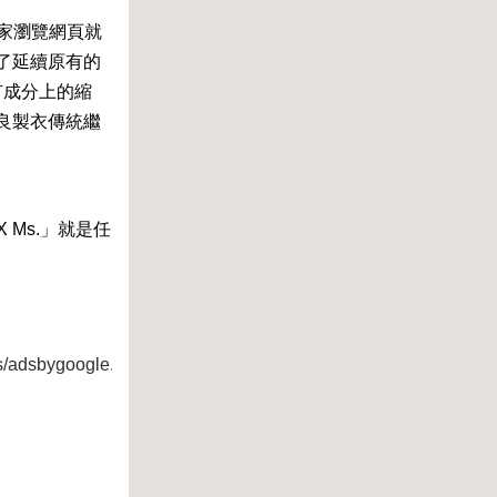
大家瀏覽網頁就
了延續原有的
有成分上的縮
良製衣傳統繼
 Ms.」就是任
s/adsbygoogle.js">