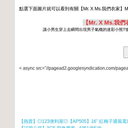
點選下面圖片就可以看到有關【Mr. X Ms.我們衣家】
【Mr. X Ms.
讓小男生穿上去瞬間出現男子氣概的迷彩小熊T
< async src="//pagead2.googlesyndication.com/pagea
【熱賣】◎123便利屋◎【AP505】16" 紅梅子通風電扇 