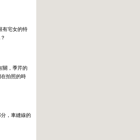
己很有宅女的特
呢？
資有關，季芹的
們在拍照的時
部分，車縫線的