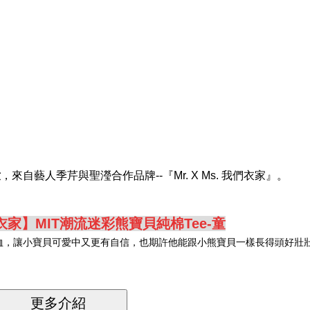
童
，來自藝人季芹與聖瀅合作品牌--『Mr. X Ms. 我們衣家』。
我們衣家】MIT潮流迷彩熊寶貝純棉Tee-童
恤，讓小寶貝可愛中又更有自信，也期許他能跟小熊寶貝一樣長得頭好壯