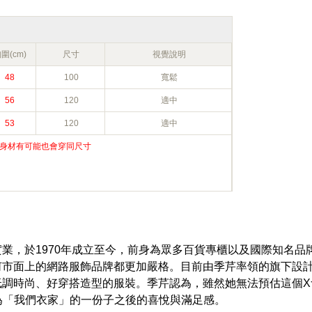
圍(cm)
尺寸
視覺說明
48
100
寬鬆
56
120
適中
53
120
適中
瘦高身材有可能也會穿同尺寸
業，於1970年成立至今，前身為眾多百貨專櫃以及國際知名品
何市面上的網路服飾品牌都更加嚴格。目前由季芹率領的旗下設
低調時尚、好穿搭造型的服裝。季芹認為，雖然她無法預估這個X
受成為「我們衣家」的一份子之後的喜悅與滿足感。