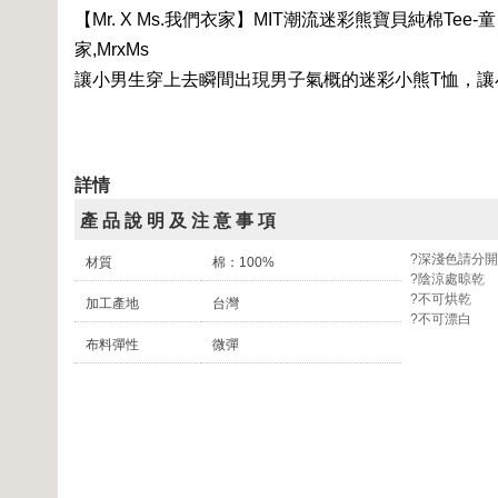
【Mr. X Ms.我們衣家】MIT潮流迷彩熊寶貝純棉Tee-
家,MrxMs
讓小男生穿上去瞬間出現男子氣概的迷彩小熊T恤，
詳情
產 品 說 明 及 注 意 事 項
?深淺色請分
材質
棉：100%
?陰涼處晾乾
?不可烘乾
加工產地
台灣
?不可漂白
布料彈性
微彈