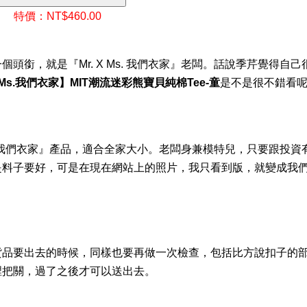
特價：NT$460.00
銜，就是『Mr. X Ms. 我們衣家』老闆。話說季芹覺得自
X Ms.我們衣家】MIT潮流迷彩熊寶貝純棉Tee-童
是不是很不錯看
s. 我們衣家』產品，適合全家大小。老闆身兼模特兒，只要跟投
是料子要好，可是在現在網站上的照片，我只看到版，就變成我
貨品要出去的時候，同樣也要再做一次檢查，包括比方說扣子的
裡把關，過了之後才可以送出去。