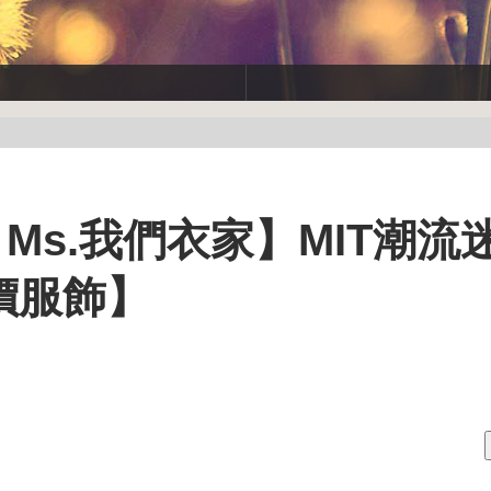
X Ms.我們衣家】MIT潮流
價服飾】