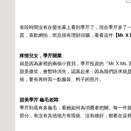
有段時間沒有在螢光幕上看到季芹了，現在季芹多了一個頭
質，喜歡網拍，而且很有理財頭腦，看看這件
【Mr. 
疼惜兒女，季芹開業
就是因為家裡的兩個小寶貝，季芹投資的『Mr. X M
甜美微笑，會暫時消失，認真起來：因為我們訴求就
候，要有再特寫一點服裝、料子的照片。
甜美季芹 龜毛老闆
季芹到底有多龜毛，看她如何為消費者把關。每一件
部分，有沒有其他地方有瑕疵、沒有縫好，都要在這