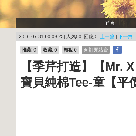
首頁
2016-07-31 00:09:23| 人氣60| 回應0 |
上一篇
|
下一篇
推薦
0
收藏
0
轉貼
0
訂閱站台
【季芹打造】【Mr. 
寶貝純棉Tee-童【平