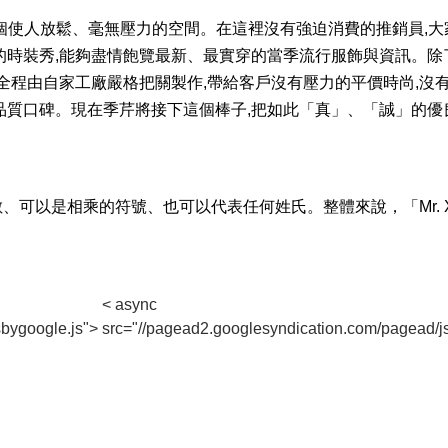
打造一個使人放鬆、毫無壓力的空間。在這裡沒有強迫消費的推銷員,
的時裝秀,能夠盡情飽覽最新、最實穿的當季流行服飾與資訊。除
全程由自家工廠嚴格把關製作,帶給客戶沒有壓力的平價時尚,沒
品質口碑。現在季芹將接下這個棒子,把如此「真」、「誠」的優
代數、可以是相乘的符號、也可以代表任何姓氏。整體來說，「Mr. X
< async
bygoogle.js">
src="//pagead2.googlesyndication.com/pagead/j