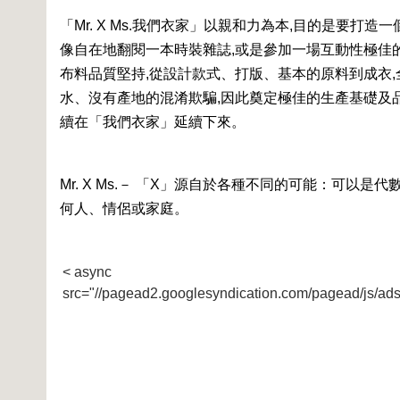
「Mr. X Ms.我們衣家」以親和力為本,目的是要
像自在地翻閱一本時裝雜誌,或是參加一場互動性極佳
布料品質堅持,從設計款式、打版、基本的原料到成衣,
水、沒有產地的混淆欺騙,因此奠定極佳的生產基礎及
續在「我們衣家」延續下來。
Mr. X Ms.－ 「X」源自於各種不同的可能：可以是
何人、情侶或家庭。
< async
src="//pagead2.googlesyndication.com/pagead/js/ads