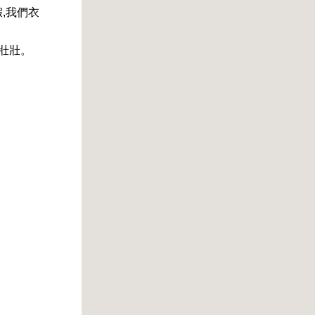
假,我們衣
壯壯。