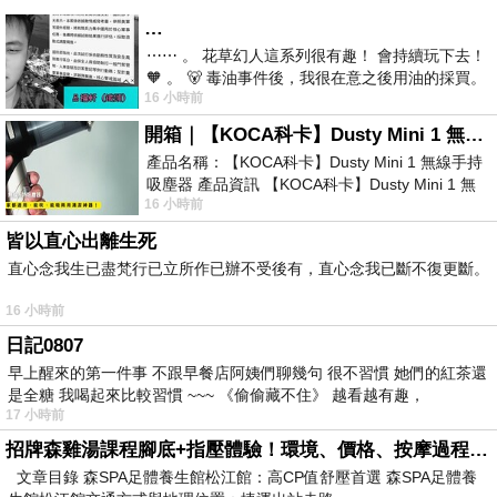
…
⋯⋯ 。 花草幻人這系列很有趣！ 會持續玩下去！
🧡 。 🐻 毒油事件後，我很在意之後用油的採買。
16 小時前
前天購買了我之前就很愛
開箱｜【KOCA科卡】Dusty Mini 1 無線手持吸塵器
產品名稱：【KOCA科卡】Dusty Mini 1 無線手持
吸塵器 產品資訊 【KOCA科卡】Dusty Mini 1 無
16 小時前
線手持吸塵器評語： 能吸、能吹兼具兩
皆以直心出離生死
直心念我生已盡梵行已立所作已辦不受後有，直心念我已斷不復更斷。
16 小時前
日記0807
早上醒來的第一件事 不跟早餐店阿姨們聊幾句 很不習慣 她們的紅茶還
是全糖 我喝起來比較習慣 ~~~ 《偷偷藏不住》 越看越有趣，
17 小時前
招牌森雞湯課程腳底+指壓體驗！環境、價格、按摩過程全紀錄，森SPA足體養生館松江館最新價格表
文章目錄 森SPA足體養生館松江館：高CP值舒壓首選 森SPA足體養