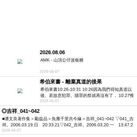
2026.08.06
AMK - 山頂公仔波板糖
2026-08-07
希伯來書 - 離棄真道的後果
希伯來書10:26-10:31 10:26因為我們得知真道以
後、若故意犯罪、贖罪的祭就再沒有了． 10:27惟
2026-08-07
有戰懼等候審判和那燒滅眾敵人的烈火
◎吉祥_041~042
■潘文良著作集＞勵益品＞魚雁千里共今緣＞吉祥_041~042 ▽041_吉
祥。2006.03.19.日 20:33:21▽042_吉祥。2006.03.20.一 13:47:2
2026-08-07