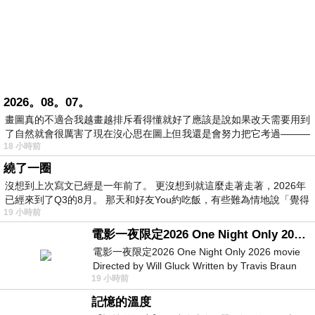
2026。08。07。
畫圖真的不適合我越畫越排斥看得懂就好了應該是說如果改天需要用到
了自然就會很厲害了現在沒心思在圖上但我還是會努力把它考過———
18 小時前
繞了一圈
沒想到上次寫文已經是一年前了。 更沒想到就這麼走著走著，2026年
已經來到了Q3的8月。 那天和好友You約吃飯，有些難為情地說「覺得
19 小時前
電影一夜限定2026 One Night Only 2026 movie
電影一夜限定2026 One Night Only 2026 movie
Directed by Will Gluck Written by Travis Braun
19 小時前
Starring Monica Barbaro
記憶的溫度