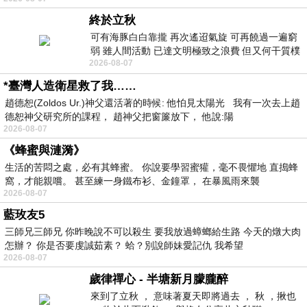
終於立秋
可有海豚白白靠攏 再次遙迢氣旋 可再饒過一遍窮
弱 雖人間活動 已達文明極致之浪費 但又何干質樸
2026-08-07
者 只能白白陪葬
*臺灣人造衛星救了我……
趙德恕(Zoldos Ur.)神父還活著的時候: 他怕見太陽光 我有一次去上趙
德恕神父研究所的課程， 趙神父把窗簾放下， 他說:陽
2026-08-07
《蜂蜜與漣漪》
生活的苦悶之處，必有其蜂蜜。 你說要學習蜜獾，毫不畏懼地 直搗蜂
窩，才能親嚐。 甚至練一身鐵布衫、金鐘罩， 在暴風雨來襲
2026-08-07
藍玫友5
三師兄三師兄 你昨晚說不可以殺生 要我放過蟑螂給生路 今天的燉大肉
怎辦？ 你是否要虔誠茹素？ 蛤？別說師妹愛記仇 我希望
2026-08-07
歲律禪心 - 半塘新月朦朧醉
來到了立秋 ， 意味著夏天即將過去 ， 秋 ，揪也