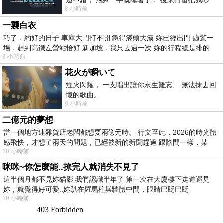
8 小時前
醒， 手
一襲白衣
巧了，約好的日子 車庫大門打不開 急得滿頭大漢 妳已經出門 虛驚一
場，趕到高鐵左營站恰好 新加坡，我只去過一次 妳的行程總是排的
8 小時前
花火が瞬いて
煙火閃耀， 一支唱出讓你永生難忘、 無法抹去回
憶的歌曲。
9 小時前
二億元的夢想
當一個地方連雜貨店老闆都想要兩億元時。 行文至此，2026的時光體
感飛快，才想了兩天的問題，已經被新的新聞趕過 跟陰間一樣，某
10 小時前
咪咪~你怎麼能..撩完人就消失不見了
這半個月都不見妳貓影 我們認識半年了 第一次在大廈樓下走道遇見
妳，就覺得好可愛..妳趴在羅馬柱與牆體中間，眼睛巴眨巴眨
10 小時前