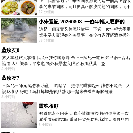
上回我曾講過，中華民國政府要的是一個真正會做
事的專業團隊，而且要真正解決問題的團隊，而不
37 分鐘前
是只會到處甩鍋的雙標團隊，最近民進黨
小朱週記 20260808_一位年輕人逐夢的真實故事
這是一個真實又美麗的故事，下週一位年輕大學畢
業生要去實現她的美國夢，在沒有家裡經濟奧援的
38 分鐘前
情況下，靠著自我努力工作累積出國基
藍玫友8
旅人掌櫃旅人掌櫃 我又來找你喝茶囉 帶上三師兄一道來 知己兩三品茗
論道 人生樂事，平常也 窗外秋景盡入眼底 秋風秋葉，愁
2 小時前
藍玫友7
三師兄三師兄 給你糖葫蘆！ 哈哈哈，把你的嘴糊起來 讓你不能跟上天
說我壞話 好吧！玩打蟑螂是有點髒 那一起來去看白海豚飛躍
2 小時前
靈魂相願
知道你永不回來 悲痛心情難按捺 擁抱你最後一次
感受微弱體溫時 重逢盼望交給祢 祢說天國再見面
2 小時前
此刻忍淚說別離 他日靈魂再