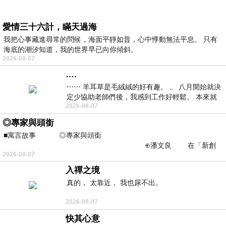
愛情三十六計，瞞天過海
我把心事藏進尋常的問候，海面平靜如昔，心中悸動無法平息。 只有
海底的潮汐知道，我的世界早已向你傾斜。
2026-08-07
….
⋯⋯ 羊耳草是毛絨絨的好有趣。 。 八月開始就決
定少協助老師們後，我感到工作好輕鬆。 本來就
2026-08-07
不是我的工作啊。 真
◎專家與頭銜
■寓言故事 ◎專家與頭銜
⊕潘文良 在「新創
2026-08-07
之谷」裡——
入禪之境
真的， 太靠近， 我也尿不出。
2026-08-07
快其心意