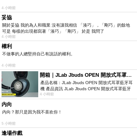
4 小時前
妥協
關於妥協 我的為人和職業 沒有讓我相信 「湊巧」，「剛巧」的餘地
可是 每樣的出現都寫著「湊巧」「剛巧」 於是 我問了
4 小時前
權利
不做事的人總堅持自己有說話的權利。
4 小時前
開箱｜JLab Jbuds OPEN 開放式耳罩藍牙耳機 - 設計美學，輕巧、透氣、環境音全物理達成！
產品名稱：JLab Jbuds OPEN 開放式耳罩藍牙耳
機 產品資訊 JLab Jbuds OPEN 開放式耳罩藍牙
4 小時前
耳機評語：非常有特色，值得喜愛美型工
内向
内向？那只是因为我不喜欢你！
5 小時前
逢場作戲