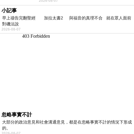
2026-08-07
望 風中飄逸的是映日荷花別樣紅
小記事
早上禱告完翻聖經 加拉太書2 與福音的真理不合 就在眾人面前
對磯法說
2026-08-07
忽略事實不計
大部分的政治意見和社會溝通意見，都是在忽略事實不計的情況下形成
的。
2026-08-07