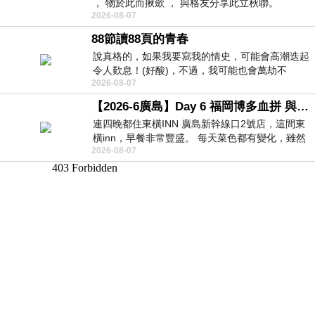
， 物於此而揪歛 ， 與格友分享此立秋聯。
2026-08-07
88節讀88頁的青春
說真格的，如果我要寫我的情史，可能會高潮迭起
令人歎息！(好酸)，不過，我可能也會萬劫不
2026-08-07
復...，每天跪鍵盤還是被判了花心的罪
【2026-6廣島】Day 6 福岡博多血拼 與機場接送少年司機深夜對談
連四晚都住東橫INN 廣島新幹線口2號店，這間東
橫inn，早餐非常豐盛。 每天菜色都有變化，雖然
2026-08-07
看到工作人員拿出料理包加熱，但