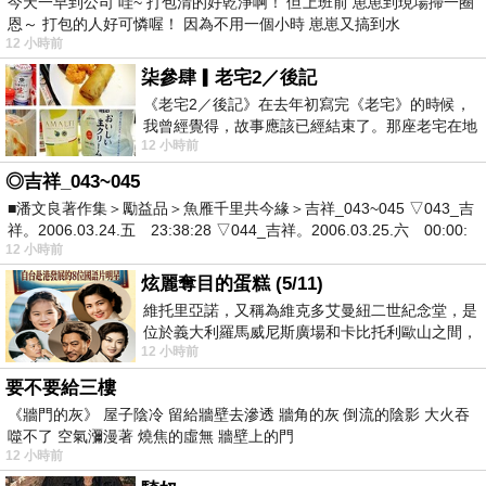
今天一早到公司 哇~ 打包清的好乾淨啊！ 但上班前 崽崽到現場掃一圈
恩～ 打包的人好可憐喔！ 因為不用一個小時 崽崽又搞到水
12 小時前
柒參肆▎老宅2／後記
《老宅2／後記》在去年初寫完《老宅》的時候，
我曾經覺得，故事應該已經結束了。那座老宅在地
12 小時前
震中倒塌，七個人終於離開那片黑暗，
◎吉祥_043~045
■潘文良著作集＞勵益品＞魚雁千里共今緣＞吉祥_043~045 ▽043_吉
祥。2006.03.24.五 23:38:28 ▽044_吉祥。2006.03.25.六 00:00:
12 小時前
炫麗奪目的蛋糕 (5/11)
維托里亞諾，又稱為維克多艾曼紐二世紀念堂，是
位於義大利羅馬威尼斯廣場和卡比托利歐山之間，
12 小時前
用以紀念統一義大利統一後的的第一位國
要不要給三樓
《牆門的灰》 屋子陰冷 留給牆壁去滲透 牆角的灰 倒流的陰影 大火吞
噬不了 空氣瀰漫著 燒焦的虛無 牆壁上的門
12 小時前