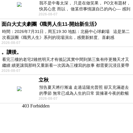
我不是中毒太深， 只是在做笑果， PO文有題材，
快其心意 而以， 做某些事情讓自己的內心--- 感到
2026-08-07
愉快。
面白大丈夫劇團《職男人生11-開始新生活》
時間：2026年7月31日，周五19:30 地點：北藝中心球劇場 這是第二
次看該團《職男人生》系列的現場演出，感覺新鮮度、喜劇感
2026-08-07
。讀後。
看完三樓的老宅2雖然明天才有後記其實中間到第三集有停更幾天才又
繼續 續更讓我那時又重新看一次因為三樓寫的故事 都需要沉浸且要帶
2026-08-07
有
立秋
預告夏天將行漸遠 走過這陽光普照 卻又充滿逝去
的季節 無常已成為人生的日常 當擁著今夜的歡暢
2026-08-07
舒心 轉眼驟成昨日 而明晨 太陽