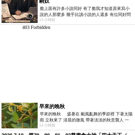
騎奴
脆上面有許多小說同好 有了脆我才知道原來寫小
說的人那麼多 幾乎比讀小說的人還多 有位同好問
13 小時前
了一個問題 她說為什麼高中文學獎的
早來的晚秋
早來的晚秋 盛暑在 颱風亂舞的季節裡 下著太陽
雨 立秋來了 清晨的微風 帶著淡淡的秋意襲人 一
14 小時前
下子 又被赤