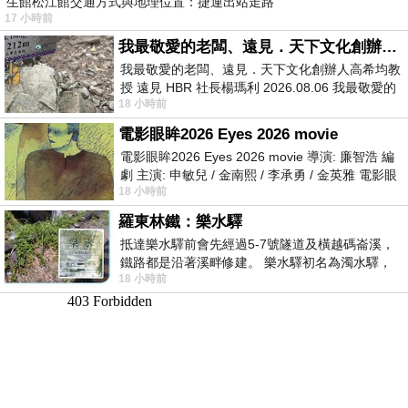
生館松江館交通方式與地理位置：捷運出站走路
17 小時前
我最敬愛的老闆、遠見．天下文化創辦人高希均教授
我最敬愛的老闆、遠見．天下文化創辦人高希均教
授 遠見 HBR 社長楊瑪利 2026.08.06 我最敬愛的
18 小時前
老闆、遠見．天下文化創辦人高希均教
電影眼眸2026 Eyes 2026 movie
電影眼眸2026 Eyes 2026 movie 導演: 廉智浩 編
劇 主演: 申敏兒 / 金南熙 / 李承勇 / 金英雅 電影眼
18 小時前
眸2026描述攝影師徐珍因遺
羅東林鐵：樂水驛
抵達樂水驛前會先經過5-7號隧道及橫越碼崙溪，
鐵路都是沿著溪畔修建。 樂水驛初名為濁水驛，
18 小時前
但因與臺鐵集集線車站同名，於1953