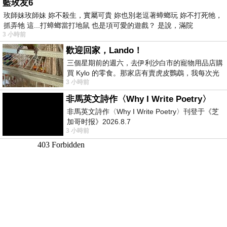
藍玫友6
玫師妹玫師妹 妳不殺生，實屬可貴 妳也別老逗著蟑螂玩 妳不打死牠，
抓弄牠 這...打蟑螂當打地鼠 也是項可愛的遊戲？ 是說，滿院
3 小時前
歡迎回家，Lando！
三個星期前的週六，去伊利沙白市的寵物用品店購
買 Kylo 的零食。那家店有賣虎皮鸚鵡，我每次光
3 小時前
顧都會去看一下。他們偶爾會引進 C
非馬英文詩作〈Why I Write Poetry〉
非馬英文詩作〈Why I Write Poetry〉刊登于《芝
加哥时报》2026.8.7
3 小時前