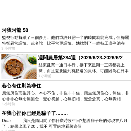
阿我阿龍 58
監視行動持續了三個多月。他們或許只需一半的時間就能完成，但梅麗
特卻異常謹慎。或者說，比平常更謹慎。她找到了一艘特工處停泊在
3 小時前
週間農居第284週（2026/6/23-2026/6/24) 夏至 金黃稻浪洋溢豐收喜悅
結束亂買一通日本行，接下來星期一三四都要上
班，而且還要開到有點遠的員林。可能因為在日本
3 小時前
花不少錢，星期一出門上班時，心裡沒有一
若心有住則為非住
應無所住而生其心。本心不住，非住非非住，應生無所住心，無住，非
心非非心無念無無念，覺心初起，心無初相，覺念念真，心無覺相
3 小時前
在我心裡你已經是騙子了........
Dear: 我只是隨口問了你什麼時候生日?想說獅子座的你現在八月
了，結果出現了20，我不 可置信地看著這個