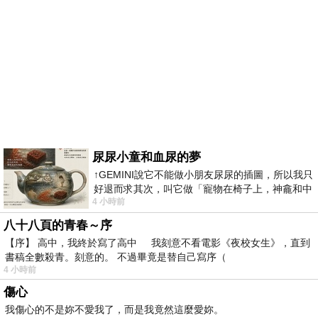
尿尿小童和血尿的夢
↑GEMINI說它不能做小朋友尿尿的插圖，所以我只
好退而求其次，叫它做「寵物在椅子上，神龕和中
4 小時前
年人臉孔」的畫了。 六月底
八十八頁的青春～序
【序】 高中，我終於寫了高中 我刻意不看電影《夜校女生》，直到
書稿全數殺青。刻意的。 不過畢竟是替自己寫序（
4 小時前
傷心
我傷心的不是妳不愛我了，而是我竟然這麼愛妳。