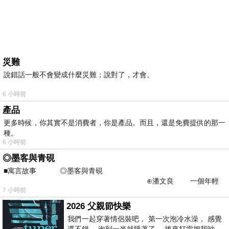
災難
說錯話一般不會變成什麼災難；說對了，才會。
6 小時前
產品
更多時候，你其實不是消費者，你是產品。而且，還是免費提供的那一
種。
6 小時前
◎墨客與青硯
■寓言故事 ◎墨客與青硯
⊕潘文良 一個年輕
7 小時前
的墨客，在京城的古玩肆裡
2026 父親節快樂
我們一起穿著情侶裝吧， 第一次泡冷水澡， 感覺
還不錯， 泡到一半就睡著了， 後來打雷把我吵