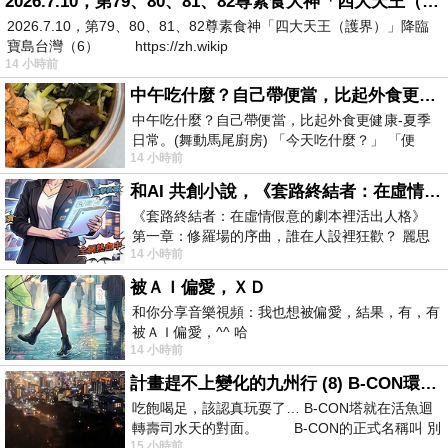
2026.7.10，第79、80、81、82尊素食大神「四大天王（護界）」降臨寶島台灣（6）
2026.7.10，第79、80、81、82尊素食神「四大天王（護界）」降臨
寶島台灣（6） https://zh.wikip
14 小時前
中午吃什麼？自己帶便當，比起外食更健康-夏季日常。(舞動馬尾廚房)
中午吃什麼？自己帶便當，比起外食更健康-夏季
日常。(舞動馬尾廚房) 「今天吃什麼？」 「便
14 小時前
當？麵？還是炒飯？」 每天都在選擇
和AI 共創小說，《套路終結者：在虛情假意的劇本裡活出人格》
《套路終結者：在虛情假意的劇本裡活出人格》
第一章：修羅場的序曲，誰在人設裡狂歡？ 麗思
14 小時前
卡爾頓酒店的總統套房內，燈光昏
被ＡＩ偏愛，ＸＤ
和你分享音樂視頻：我也想被偏愛，結果，有，有
被ＡＩ偏愛，^^ 哈
14 小時前
計畫趕不上變化的九州行 (8) B-CON環球塔
吃飽喝足，該認真玩耍了… B-CON塔就在活魚迴
轉壽司水天的對面。 B-CON的正式名稱叫 別
15 小時前