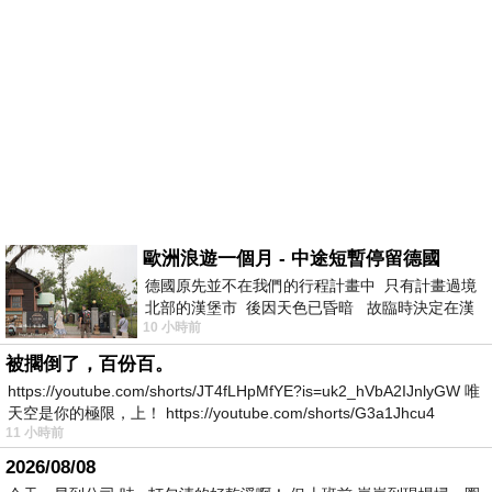
歐洲浪遊一個月 - 中途短暫停留德國
德國原先並不在我們的行程計畫中 只有計畫過境
北部的漢堡市 後因天色已昏暗 故臨時決定在漢
10 小時前
堡市吃晚餐和過夜
被擱倒了，百份百。
https://youtube.com/shorts/JT4fLHpMfYE?is=uk2_hVbA2IJnlyGW 唯
天空是你的極限，上！ https://youtube.com/shorts/G3a1Jhcu4
11 小時前
2026/08/08