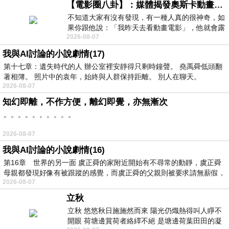
【電影圈八卦】：媒體揭發奧斯卡動畫項目投票醜聞！好萊塢為什麼看不起動畫電影？
不知道大家有沒有發現，有一種人真的很神奇，如
果你跟他說：「我昨天去看動畫電影」，他就會露
2026-08-07
出一種慈祥的微笑，然後問你是不是陪小
我與AI討論的小說劇情(17)
第十七章：遺失時代的人 辦公室裡安靜得只剩時鐘聲。 堯禹舜低頭翻
著相簿。 照片中的袁年，始終與人群保持距離。 別人在聊天。
2026-08-07
知幻即離，不作方便，離幻即覺，亦無漸次
。。。。。。。。。。
2026-08-07
我與AI討論的小說劇情(16)
第16章 世界的另一面 虞正舜的家附近開始有不尋常的動靜，虞正舜
母親都發現好像有被跟蹤的感覺，而虞正舜的父親則被要求請無薪假，
2026-08-07
立秋
立秋 悠悠秋日施施然而來 陽光仍熾熱得叫人睜不
開眼 荷塘邊賞荷者絡繹不絕 是塘邊荷葉田田的凝