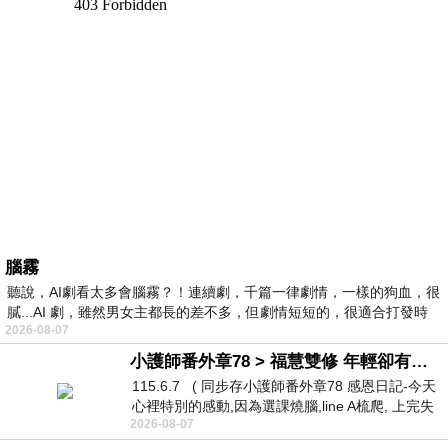
腦霧
聽說，AI劇看太多會腦霧？！連續劇，千篇一律劇情，一樣的狗血，很
膩...AI 劇，雖然男女主都長的差不多，但劇情短短的，很適合打發時
2026-08-07
小護師番外章78 > 福慧雙修 年輕卻有個老靈魂 ㄑ金剛經〉podcast
115.6.7 ( 同步存小護師番外章78 感恩日記-今天
心裡特別的感動,因為選課燒腦,line A梳爬, 上完失
2026-08-07
智課的她,特來傾