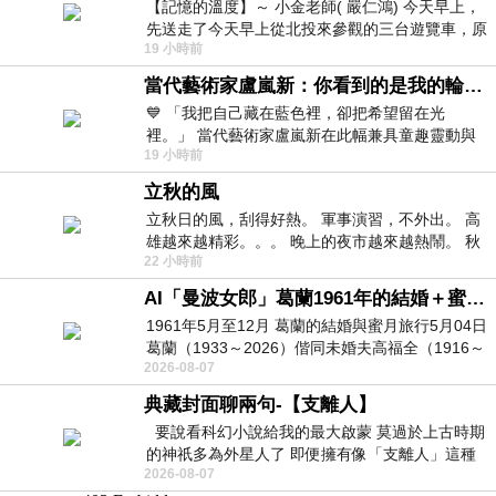
【記憶的溫度】～ 小金老師( 嚴仁鴻) 今天早上，
先送走了今天早上從北投來參觀的三台遊覽車，原
19 小時前
以為展場已經差不多要安靜下來，卻發
當代藝術家盧嵐新：你看到的是我的輪廓，還是你的故事？——藏在藍色裡的希望與光
💙 「我把自己藏在藍色裡，卻把希望留在光
裡。」 當代藝術家盧嵐新在此幅兼具童趣靈動與
19 小時前
抽象韻味的新作中，用湛藍的羽翼般色塊包覆著
立秋的風
立秋日的風，刮得好熱。 軍事演習，不外出。 高
雄越來越精彩。。。 晚上的夜市越來越熱鬧。 秋
22 小時前
天的風刮得很熱 夜遊消暑熱。。。
AI「曼波女郎」葛蘭1961年的結婚＋蜜月旅行 #戀上老電影 #葛蘭 #粟子
1961年5月至12月 葛蘭的結婚與蜜月旅行5月04日
葛蘭（1933～2026）偕同未婚夫高福全（1916～
2026-08-07
2004）乘郵輪赴倫敦6月15日於英國倫敦St.S
典藏封面聊兩句-【支離人】
要說看科幻小說給我的最大啟蒙 莫過於上古時期
的神祇多為外星人了 即便擁有像「支離人」這種
2026-08-07
驚世駭俗的神通法門 也未必讀