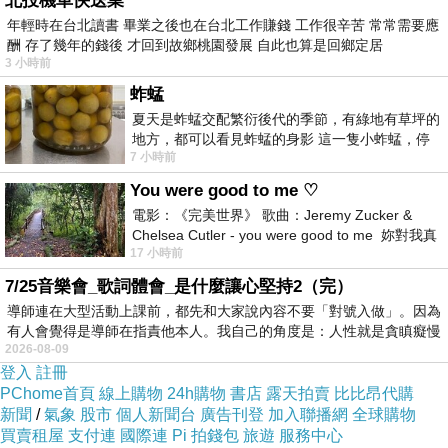
北投機車快送業
年輕時在台北讀書 畢業之後也在台北工作賺錢 工作很辛苦 常常需要應
▲Science報導疑似有造假的圖
酬 存了幾年的錢後 才回到故鄉桃園發展 自此也算是回鄉定居
3 小時前
蚱蜢
夏天是蚱蜢交配繁衍後代的季節，有綠地有草坪的
地方，都可以看見蚱蜢的身影 這一隻小蚱蜢，停
7 小時前
在車頂上，怎麼樣小心驅趕，都無動
施拉格在 2022 年 1 月把這些疑點提交給他們的國家衛生
You were good to me ♡
院（NIH），不過調查通常都要耗上幾年啦～所以他也提
電影：《完美世界》 歌曲：Jeremy Zucker &
醒了幾家相關的期刊，這些期刊也有分別進行關注和調
Chelsea Cutler - you were good to me 妳對我真
17 小時前
好 因
查。
7/25音樂會_歌詞體會_是什麼讓心堅持2（完）
詳情，有造假圖片的舉
導師連在大型活動上課前，都先和大家說內容不要「對號入做」。因為
例
https://www.alzforum.org/news/community-
有人會覺得是導師在指責他本人。我自己的角度是：人性就是貪瞋癡慢
2026-08-09
news/sylvain-lesne-who-found-av56-accused-image-
登入
註冊
manipulation
PChome首頁
線上購物
24h購物
書店
露天拍賣
比比昂代購
新聞
/
氣象
股市
個人新聞台
廣告刊登
加入聯播網
全球購物
買賣租屋
支付連
國際連
Pi 拍錢包
旅遊
服務中心