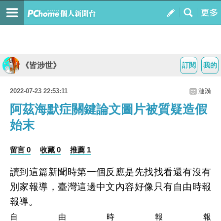
《皆涉世》
訂閱
我的
2022-07-23 22:53:11
漣漪
阿茲海默症關鍵論文圖片被質疑造假
始末
留言 0
收藏 0
推薦 1
讀到這篇新聞時第一個反應是先找找看還有沒有
別家報導，臺灣這邊中文內容好像只有自由時報
報導。
自由時報報