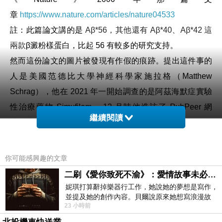
章
https://www.nature.com/articles/nature04533
註：此篇論文講的是
Aβ*56，其他還有
Aβ*40、
Aβ*42 這
兩款
β澱粉樣蛋白，比起 56 有較多的研究支持。
然而這份論文的圖片被發現有作假的痕跡。提出這件事的
人是美國范德比大學神經科學家施拉格（Matthew
Schrag），他在 2021 年一開始調查的是阿茲海默症實驗
性治療藥物 Simufilam ，12 月時他造訪了 PubPeer 網
繼續閱讀
站，這個網站主要是科學家紀錄一些已發表論文上可能有
錯誤的地方。當施拉格搜尋阿茲海默的時候，發現很多篇
都跟萊斯內有關。追著追著就開始檢查萊斯內的多篇論
你可能感興趣的文章
文，施拉格在其中發現了 20 個問題，有 10 個就跟β澱粉
二刷《愛你致死不渝》：愛情故事未必是浪漫故事
樣蛋白有關。
妮琪打算辭掉樂器行工作，她說她的夢想是寫作，
並提及她的創作內容。貝爾說原來她想寫浪漫故
PubPeer 萊斯內相關結果
https://pubpeer.com/search?
23 小時前
事，妮琪回應：「不是浪漫故事，是愛情
q=lesne