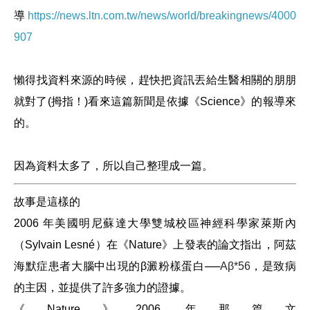
導
https://news.ltn.com.tw/news/world/breakingnews/4000
907
懶得找資料來源的時候，趕快把資訊丟給生醫相關的朋朋
就對了(拇指！)看來這篇新聞是依據《Science》的報導來
的。
因為資料太多了，所以自己整理成一篇。
故事是這樣的
2006 年美國明尼蘇達大學雙城校區神經科學家萊斯內
（Sylvain Lesné）在《Nature》上發表的論文指出，阿茲
海默症患者大腦中出現的β澱粉樣蛋白──
Aβ*56
，是致病
的主因，並提供了許多強力的證據。
《Nature》2006 年那篇文