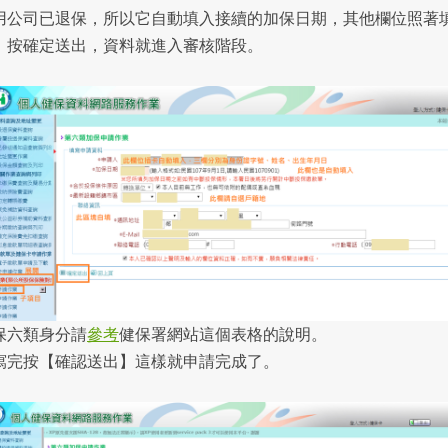
用公司已退保，所以它自動填入接續的加保日期，其他欄位照著
，按確定送出，資料就進入審核階段。
保六類身分請
參考
健保署網站這個表格的說明。
寫完按【確認送出】這樣就申請完成了。