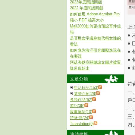
2023年度閱讀回顧
2022 年度閱讀回顧
如何使用 Adobe Acrobat Pro
縮小 PDF 檔案大小
Mail2000如何更換預設寄件信
上
箱
●
是否用女字邊妳她代稱女性的
●
看法
如何查詢海洋研究船勵進現在
●
在哪裡
●
阿茲海默症關鍵論文圖片被質
●
疑造假始末
文章分類
符
生活日記(153)
一
某些介紹(28)
各類作品(62)
戶
遊記(38)
二
故事物語(10)
三
詩呀‧詩(24)
Translation(9)
四
連結書籤