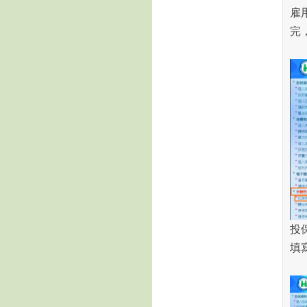
雇
完
投
填