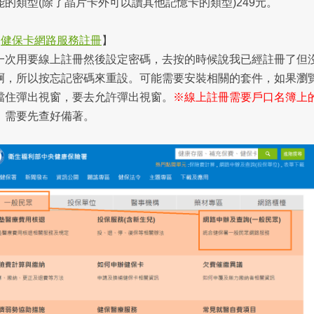
能的類型(除了晶片卡外可以讀其他記憶卡的類型)249元。
【
健保卡網路服務註冊
】
一次用要線上註冊然後設定密碼，去按的時候說我已經註冊了但
啊，所以按忘記密碼來重設。可能需要安裝相關的套件，如果瀏
擋住彈出視窗，要去允許彈出視窗。
※線上註冊需要戶口名簿上
，需要先查好備著。