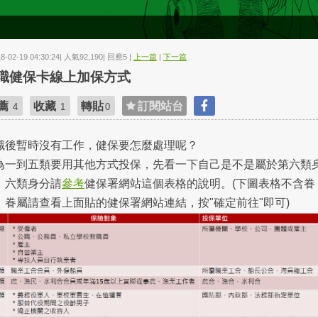
18-02-19 04:30:24| 人氣92,190| 回應5 |
上一篇
|
下一篇
職健保卡線上加保方式
薦
收藏
轉貼
訂閱站台
4
1
0
職後暫時沒有工作，健保要怎麼處理呢？
為一到五類要用其他方式投保，先看一下自己是不是屬於第六類
，六類身分請
參考
健保署網站這個表格的說明。(下圖表格不含眷
，眷屬請查看上面貼的健保署網站連結，按"確定前往"即可)