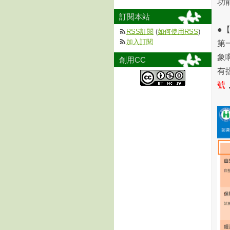
功
訂閱本站
●
RSS訂閱
(
如何使用RSS
)
加入訂閱
第
象
創用CC
有
號