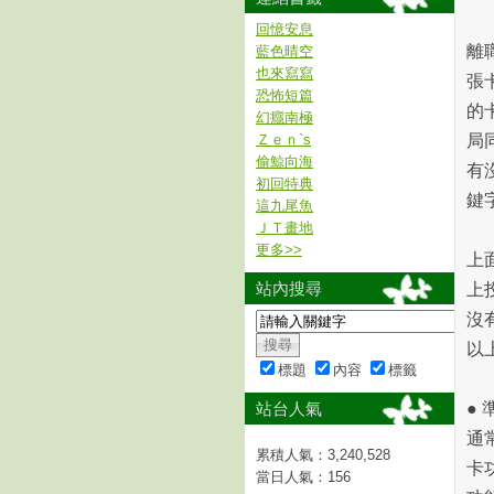
回憶安息
離
藍色晴空
也來寫寫
張
恐怖短篇
的
幻癮南極
Ｚｅｎ`s
局
偷鯨向海
有
初回特典
鍵
這九尾魚
ＪＴ畫地
更多
>>
上
站內搜尋
上
沒
以
標題
內容
標籤
站台人氣
●
通
累積人氣：
3,240,528
卡
當日人氣：
156