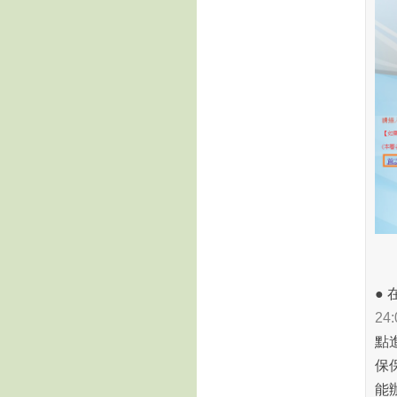
● 
2
點
保
能