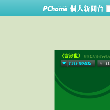
《皆涉世》
那個名為“這裡”的地
7,829
21
愛的鼓勵