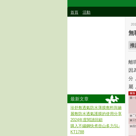
首頁
活動
20
無
推
離
因
分
屬
最新文章
珍舒敷透氣防水薄膜敷料與赫
麗敷防水透氣護膜的使用分享
2024年度閱讀回顧
購入不鏽鋼快煮壺山多力SL-
KT1788