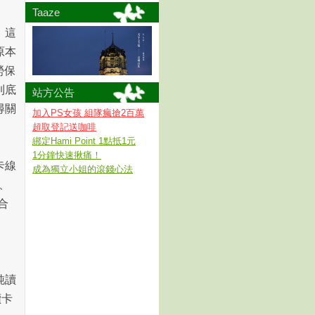
Taaze
，這
原本
勞保
到底
站方公告
尋關
加入PS女孩 組隊瘋搶2百萬
超取登記送咖啡
綁定Hami Point 1點抵1元
1分鐘快速揪痛！
卡線
成為獨立小姐的滾錢心法
、
合
純讀
讀卡