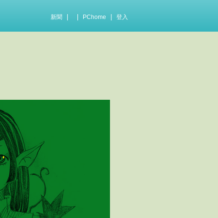
|
|
|
新聞
PChome
登入