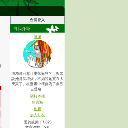
自我介紹
漣漪
身
漣漪是邪惡且墮落瘋狂的，與其
說她是個壞蛋，不如說她實在太
天真了。在漫畫中壞蛋為了自己
去侵略...
關於本站
留言板
地圖
加入好友
愛的鼓勵：
7,829
文章篇數：
531