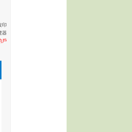
沒印
覽器
的戶