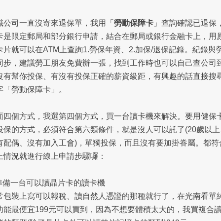
職公司一直沒寄來退保單，我用「
勞動保障卡
」查詢確認已退保
卡是限定郵局和部分銀行申請，結合在郵局或銀行金融卡上，用
卡片就可以在ATM上查詢1.勞保年資、2.加保/退保記錄。紀錄與
同步，建議勞工朋友免費辦一張，找到工作時也可以自己查公司
沒有幫你投保、有沒有投保正確的薪資級距，有興趣的話直接搜
字「勞動保障卡」。
面四個方式，我選第四個方式，買一台讀卡機來解決。要用健保
投保的方式，必須符合第六類條件，就是沒人可以託了(20歲以上
有配偶、沒有加入工會)，單獨投保，而且沒有要加掛眷屬。都符
上情況就進行線上申請步驟囉：
 準備一台可以讀晶片卡的讀卡機
常包裝上寫可以報稅、讀自然人憑證的那種就行了，在光南看單
功能最便宜199元可以買到，因為不想要體積太大的，我買複合