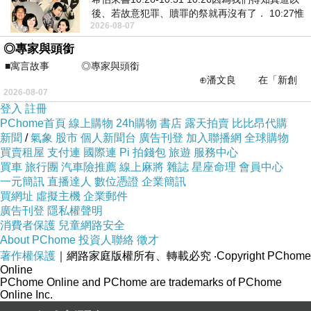
後、若故意犯罪、贖罪的祭就再沒有了． 10:27惟
2026-08-07
有戰懼等候審判和那燒滅眾敵人的烈火
★不含石化，不傷衣物玉手
◎專家與頭銜
■寓言故事 ◎專家與頭銜
⊕潘文良 在「新創
2026-08-07
之谷」裡——
★滾筒式洗衣機也適用
登入
註冊
PChome首頁
線上購物
24h購物
書店
露天拍賣
比比昂代購
新聞
/
氣象
股市
個人新聞台
廣告刊登
加入聯播網
全球購物
買賣租屋
支付連
國際連
Pi 拍錢包
旅遊
服務中心
買車
旅行團
汽車險推薦
線上麻將
雜誌
星座命理
會員中心
★高生物分解度
一元簡訊
直播達人
數位憑證
企業簡訊
買網址
虛擬主機
企業郵件
廣告刊登
隱私權聲明
消費者保護
兒童網路安全
About PChome
投資人聯絡
徵才
著作權保護
｜網路家庭版權所有、轉載必究
‧Copyright PChome
Online
PChome Online and PChome are trademarks of PChome
Online Inc.