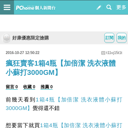
好康優惠限定搶購
訂閱
我的
2016-10-27 12:50:22
t11vj15t1t
瘋狂賣客1箱4瓶【加倍潔 洗衣液體
小蘇打3000GM】
留言 0
收藏 0
推薦 0
前幾天看到
1箱4瓶【加倍潔 洗衣液體小蘇打
3000GM】
覺得還不錯
想要當下就買
1箱4瓶【加倍潔 洗衣液體小蘇打