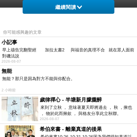
1箱4瓶【加倍潔 洗衣液體小蘇打3000GM】
繼續閱讀
你可能感興趣的文章
小記事
早上禱告完翻聖經 加拉太書2 與福音的真理不合 就在眾人面前
非買不可的理由
對磯法說
2026-08-07
無能
無能？那只是因為對方不能與你配合。
2 小時前
歲律禪心 - 半塘新月朦朧醉
★不含螢光劑，衣物洗的好乾淨
來到了立秋 ， 意味著夏天即將過去 ， 秋 ，揪也
， 物於此而揪歛 ， 與格友分享此立秋聯。
2026-08-07
★食品級小蘇打，成份好放心
希伯來書 - 離棄真道的後果
希伯來書10:26-10:31 10:26因為我們得知真道以