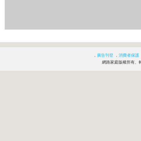
．
廣告刊登
．
消費者保護
網路家庭版權所有、轉載必究 