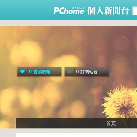
0
0
愛的鼓勵
訂閱站台
首頁