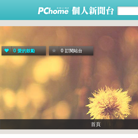
0
0
愛的鼓勵
訂閱站台
首頁