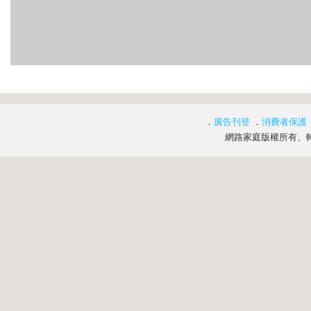
．
廣告刊登
．
消費者保護
網路家庭版權所有、轉載必究 