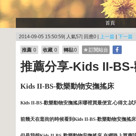
首頁
2014-09-05 15:50:59| 人氣57| 回應0 |
上一篇
|
下一篇
推薦
0
收藏
0
轉貼
0
訂閱站台
推薦分享-Kids II-
Kids II-BS-歡樂動物安撫搖床
Kids II-BS-歡樂動物安撫搖床哪裡買最便宜.心得文
前幾天在逛街的時候看到Kids II-BS-歡樂動物安撫搖床
但是我想Kids II-BS-歡樂動物安撫搖床 在網路上買