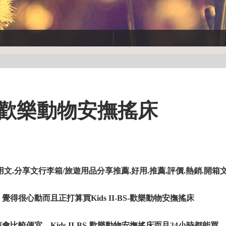
BS-歡樂動物安撫搖床
.試用文.分享文行李箱/旅遊用品分享推薦.好用.推薦.評價.熱銷.開箱
 覺得很心動而且正打算買Kids II-BS-歡樂動物安撫搖床
應該會比較便宜，Kids II-BS-歡樂動物安撫搖床而且24小時都能