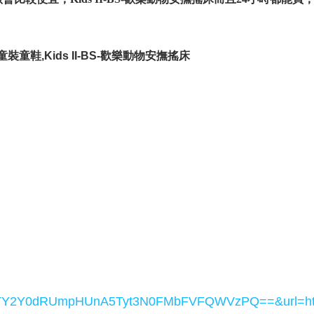
童裝童鞋,Kids II-BS-歡樂動物安撫搖床
TY2Y0dRUmpHUnA5Tyt3N0FMbFVFQWVzPQ==&url=
h