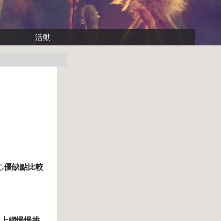
活動
文.優缺點比較
買，上網慢慢挑