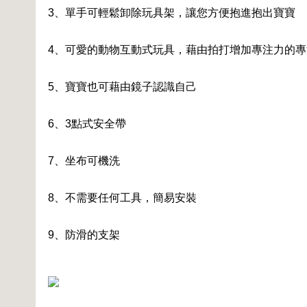
3、單手可輕鬆卸除玩具架，讓您方便抱進抱出寶寶
4、可愛的動物互動式玩具，藉由拍打增加專注力的專
5、寶寶也可藉由鏡子認識自己
6、3點式安全帶
7、坐布可機洗
8、不需要任何工具，簡易安裝
9、防滑的支架