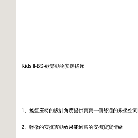
Kids II-BS-歡樂動物安撫搖床
1、搖籃座椅的設計角度提供寶寶一個舒適的乘坐空間
2、輕微的安撫震動效果能適當的安撫寶寶情緒