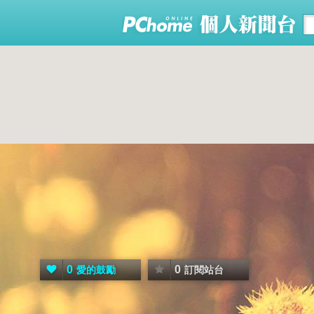
0
0
愛的鼓勵
訂閱站台