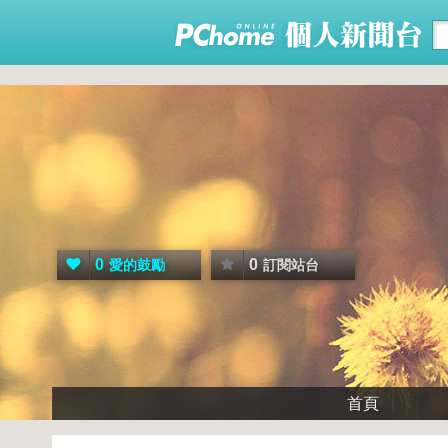
0
0
愛的鼓勵
訂閱站台
首頁