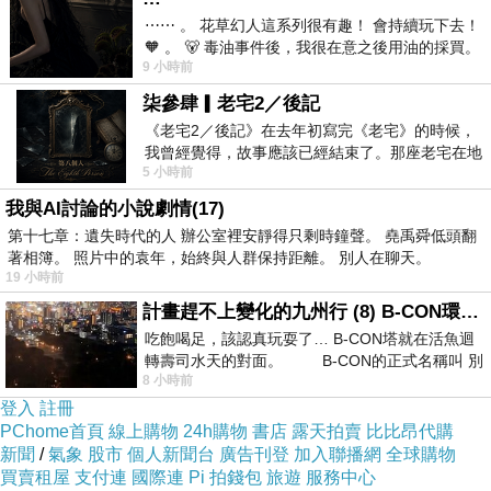
⋯⋯ 。 花草幻人這系列很有趣！ 會持續玩下去！
※鹽燙青花菜
🧡 。 🐻 毒油事件後，我很在意之後用油的採買。
※火腿玉米煎蛋
9 小時前
前天購買了我之前就很愛
Good morning！
柒參肆▎老宅2／後記
⛅
《老宅2／後記》在去年初寫完《老宅》的時候，
又到星期一囉！
我曾經覺得，故事應該已經結束了。那座老宅在地
5 小時前
這陣子天氣涼涼
震中倒塌，七個人終於離開那片黑暗，
睡得超舒服
我與AI討論的小說劇情(17)
第十七章：遺失時代的人 辦公室裡安靜得只剩時鐘聲。 堯禹舜低頭翻
實在不願起床呢！
著相簿。 照片中的袁年，始終與人群保持距離。 別人在聊天。
是說
19 小時前
今年是不是涼得特別早呀？
計畫趕不上變化的九州行 (8) B-CON環球塔
吃飽喝足，該認真玩耍了… B-CON塔就在活魚迴
今日炸了雞腿排
轉壽司水天的對面。 B-CON的正式名稱叫 別
只用簡單的鹽，胡椒粉，米酒醃一下
8 小時前
登入
註冊
就下鍋炸了
PChome首頁
線上購物
24h購物
書店
露天拍賣
比比昂代購
皮好脆
新聞
/
氣象
股市
個人新聞台
廣告刊登
加入聯播網
全球購物
其實自己炸的雞腿排也很好吃
買賣租屋
支付連
國際連
Pi 拍錢包
旅遊
服務中心