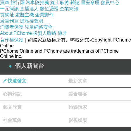
買車
旅行團
汽車險推薦
線上麻將
雜誌
星座命理
會員中心
不用特別出去買啦
一元簡訊
直播達人
數位憑證
企業簡訊
這雞腿排有點大
買網址
虛擬主機
企業郵件
廣告刊登
隱私權聲明
一大片
消費者保護
兒童網路安全
還可以分給老爺的便當
About PChome
投資人聯絡
徵才
著作權保護
｜網路家庭版權所有、轉載必究
‧Copyright PChome
真棒~
Online
PChome Online and PChome are trademarks of PChome
Online Inc.
個人新聞台
快速發文
最新文章
心情雜記
美食饗宴
藝文欣賞
旅遊玩家
社會萬象
影視娛樂