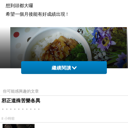
想到頭都大囉
希望一個月後能有好成績出現 !
繼續閱讀
你可能感興趣的文章
邪正道殊苦樂各異
。。。。。。。。。。
Today's Obento -- 15（2019/09/23 ~ 一）
※白飯
8 小時前
※香炸雞腿排
…