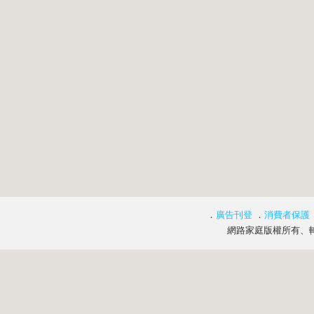
．
廣告刊登
．
消費者保護
網路家庭版權所有、轉載必究 