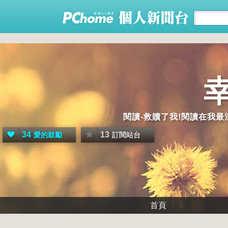
閱讀-救贖了我!閱讀在我最
34
13
愛的鼓勵
訂閱站台
首頁