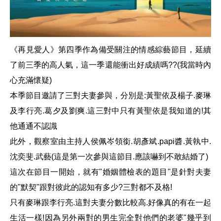
《再見愛人》第四季作為備受關注的情感綜藝節目，延續
了前三季的高人氣，這一季還能衝出好成績嗎??(我當時內
心充滿懷疑)
本季節目邀請了三對夫妻參與，分別是:黃聖依及楊子.麥琳
及李行亮.葛夕及劉爽.這三對中只有黃聖依是我知道的!其
他通通不認識
此外，觀察室由主持人侯佩岑領銜.胡彥斌.papi醬.黃執中.
沈奕斐.武藝(這是第一次參與這節目.應該嚇到不敢結婚了)
這次在節目一開始，就有"婚姻體檢表的題目"是針對夫妻
的"默契"跟對彼此的認知有多少?三對都不及格!
只有麥琳跟李行亮.這對夫妻分數比較高.好像真的有在一起
生活一樣!因為另外兩對的男生完全對他們的老婆"幾乎到