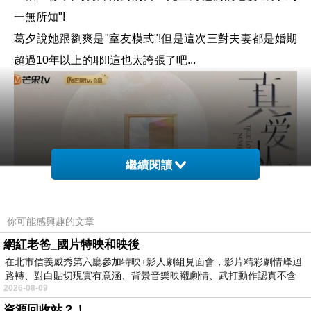
一無所知"!
葛夕說她跟劉爽是"室友模式"!但是這次三對夫妻都是婚期
超過10年以上的耶!!這也太誇張了吧...
繼續閱讀
你可能感興趣的文章
網紅老爸_國片特映和映後
在北市信義威秀第六廳參加特映+影人劇組見面會，影片精彩劇情峰迴
路轉、對白貼切現實有意涵、背景音樂映襯劇情、武打動作認真不含
2026-08-09
糊、
資源回收站？！