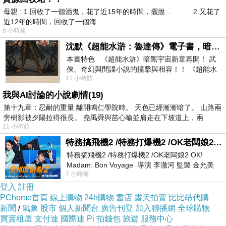
母親 : 1.回收了一個酒鬼，花了近15年的時間，擺脫... 2.又花了
近12年的時間，回收了一個海
8 小時前
沈默《超能水滸：魯達傳》電子書，暗黑宇宙新章，一一五年八月璀璨上架！
本書特色 《超能水滸》暗黑宇宙新章再開！ 武
俠、奇幻與間諜小說的撞擊與相容！！ 《超能水
11 小時前
滸》系列第四部變幻登場
我與AI討論的小說劇情(19)
第十九章：忍耐的重量 離開鳴仁學院時。 天色已經漸漸暗了。 山路兩
旁樹影被夕陽拉得很長。 堯禹舜與苗心喻並肩走在下坡道上，兩
11 小時前
特務搞飛機2 /特務打爆機2 /OK老闆娘2 OK! Madam: Bon Voyage
特務搞飛機2 /特務打爆機2 /OK老闆娘2 OK!
Madam: Bon Voyage 導演 李澈河 監製 金允美
第四季跟以往幾季的節目模式差不多.都是採用實紀手法紀
7 小時前
劇本 申鉉成 主演 嚴正化 朴誠雄
登入
註冊
錄三對面臨婚姻危機的夫妻.會有什麼遊戲跟什麼橋段我也
PChome首頁
線上購物
24h購物
書店
露天拍賣
比比昂代購
是猜的出來
新聞
/
氣象
股市
個人新聞台
廣告刊登
加入聯播網
全球購物
買賣租屋
支付連
國際連
Pi 拍錢包
旅遊
服務中心
但是一開播之後!!就獲得不少回響.各平台的討論跟熱度完