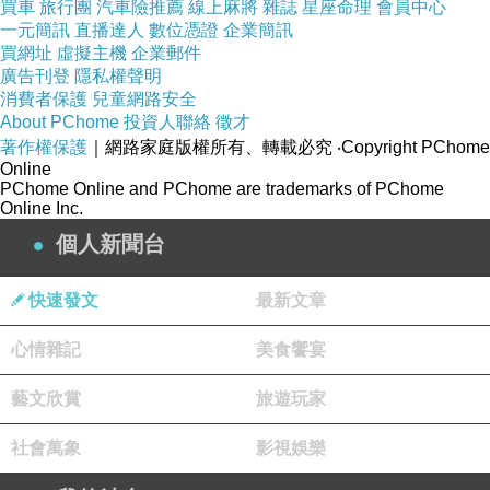
買車
旅行團
汽車險推薦
線上麻將
雜誌
星座命理
會員中心
全不輸前三季!!
一元簡訊
直播達人
數位憑證
企業簡訊
買網址
虛擬主機
企業郵件
我只能說每對夫妻都有各自的難題.但是這次來賓的問題~
廣告刊登
隱私權聲明
是連編劇都編不出來那麼離譜的婚姻生活
消費者保護
兒童網路安全
About PChome
投資人聯絡
徵才
尤其是聖依跟葛夕究竟是怎麼樣能在這樣長期被貶低跟壓
著作權保護
｜網路家庭版權所有、轉載必究
‧Copyright PChome
力的婚姻之下願意留下??另一對則是"亮子"是怎麼能忍受
Online
PChome Online and PChome are trademarks of PChome
的了"麥麥"這個陰晴不定的老婆??(怎麼說怎麼錯!!)
Online Inc.
這期節目結束在1月.現在已經2月了.我才突然想起來.好像
個人新聞台
也該幫第四季寫一篇"感想"
畢竟這季真的也是很精彩.每一對來參加的伴侶真的都"太
快速發文
最新文章
不容易"了!!
心情雜記
美食饗宴
藝文欣賞
旅遊玩家
社會萬象
影視娛樂