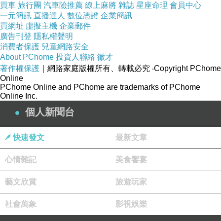
買車
旅行團
汽車險推薦
線上麻將
雜誌
星座命理
會員中心
一元簡訊
直播達人
數位憑證
企業簡訊
買網址
虛擬主機
企業郵件
廣告刊登
隱私權聲明
我本身其實不太喜歡吃生魚片.但是一兩片是可以
消費者保護
兒童網路安全
接受的範圍
About PChome
投資人聯絡
徵才
著作權保護
｜網路家庭版權所有、轉載必究
‧Copyright PChome
但是這次來.我發現北海道的甜蝦.好甜.好好吃!
Online
所以只要有甜蝦.我就會夾個好幾隻.雖然不是很
PChome Online and PChome are trademarks of PChome
Online Inc.
大隻
個人新聞台
但新鮮好吃.入口即化!!!
我~喜~歡
快速發文
最新文章
(明年體檢的膽固醇.我看又要秀紅字了)
心情雜記
美食饗宴
藝文欣賞
旅遊玩家
社會萬象
影視娛樂