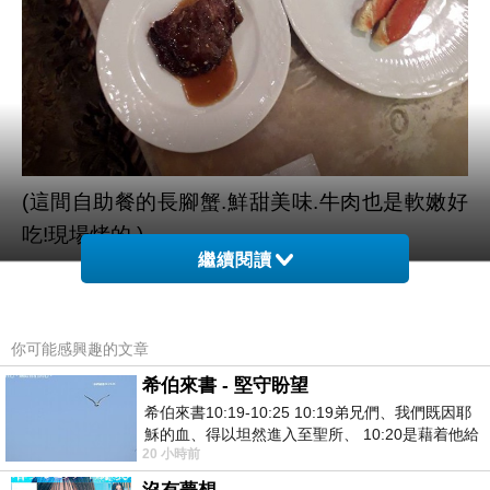
(這間自助餐的長腳蟹.鮮甜美味.牛肉也是軟嫩好
吃!現場烤的.)
繼續閱讀
今年生日剛好在北海道.雖然是最後一天.但我覺
得像是過了一周的生日
你可能感興趣的文章
因為北海道太多美食.我就是衝著這些美食才來的
希伯來書 - 堅守盼望
長腳蟹.是"標配"!來到北海道如果沒有吃長腳蟹.
希伯來書10:19-10:25 10:19弟兄們、我們既因耶
別告訴我你來過北海道
穌的血、得以坦然進入至聖所、 10:20是藉着他給
20 小時前
我們開了一條又新又活的路從幔子經過
當然還有這裡的水果.雖然水果要看季節性.但是