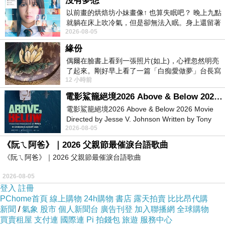
沒有夢想
哈密瓜一定不能錯過
以前畫的烘焙坊小妹畫像↑ 也算失眠吧？ 晚上九點
上次我來的時候還有水蜜桃!但是這次太晚來.所
就躺在床上吹冷氣，但是卻無法入眠。身上還留著
以就無緣享用.
2026-08-05
四點多跑的六公里的疲
但是能吃到哈密瓜.我已經滿足...
緣份
偶爾在臉書上看到一張照片(如上)，心裡忽然明亮
了起來。剛好早上看了一篇「白痴愛做夢」台長寫
(小小一片哈密瓜要價日幣400.有點貴!但是我願
12 小時前
的貼文，在回顧年輕時瘋狂愛上
意花.吃下去就知道這是戀愛的滋味阿)
電影鯊籠絕境2026 Above & Below 2026 Movie
電影鯊籠絕境2026 Above & Below 2026 Movie
Directed by Jesse V. Johnson Written by Tony
2026-08-05
Giordano Starring Laura Maran
《阮ㄟ阿爸》｜2026 父親節最催淚台語歌曲
《阮ㄟ阿爸》｜2026 父親節最催淚台語歌曲
2026-08-05
登入
註冊
PChome首頁
線上購物
24h購物
書店
露天拍賣
比比昂代購
新聞
/
氣象
股市
個人新聞台
廣告刊登
加入聯播網
全球購物
買賣租屋
支付連
國際連
Pi 拍錢包
旅遊
服務中心