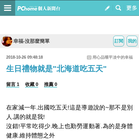
幸福-沒那麼簡單
訂閱
我的
2018-10-26 09:48:18
用心品嚐平淡中的幸福
生日禮物就是"北海道吃五天"
留言 1
收藏 0
推薦 0
在家減一年.出國吃五天!這是導遊說的~那不是別
人.講的就是我!
沒錯!平常吃得少.晚上也勤勞運動著.為的是身體
健康.維持體態之外