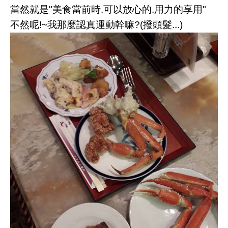
當然就是"
美食當前時.可以放心的.用力的享用
"
不然呢!~我那麼認真運動幹嘛?(撥頭髮...)