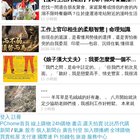
市府財稅局表示，為提升租稅與法治教
想找一間適合朋友聚會、家庭聚餐或情侶約會的內
湖不限時餐廳嗎？位於捷運港墘站附近的漫時生活
育宣導效果，本次特別結合近期開幕的
11 小時前
內湖店，從捷運站步行約4分鐘即可抵
藝文空間「戲巢藝術館」，透過戲曲元
工作上官印相生的柔順智慧 | 命理知識
你現在的退讓，是看懂局勢後的選擇，還是害怕衝
素與沉浸式體驗活動，讓民眾在參與過
突的自我委屈 印星——包容、沉得住氣 懂得退
2026-08-06
一步觀察，不會
程中自然接觸租稅、菸酒等相關法規知
《娘子漢大丈夫》：我要怎麼愛一個不存在的人？
識。活動中安排畫臉簡易上妝、戲服穿
「我們之間，是命中註定的。」「但我們才初次見
面。」「聽好，我是戀愛高手、情史豐富，我很清
戴體驗、身段互動教學，及租稅、菸酒
11 小時前
楚這種感覺，你我之間的那種感覺，現
….
法令宣導、互動問答，不僅增添趣味
⋯⋯ 羊耳草是毛絨絨的好有趣。 。 八月開始就決
性，也讓大小朋友在輕鬆氛圍中建立正
定少協助老師們後，我感到工作好輕鬆。 本來就
3 小時前
不是我的工作啊。 真
確觀念。
登入
註冊
PChome首頁
線上購物
24h購物
書店
露天拍賣
比比昂代購
新聞
/
氣象
股市
個人新聞台
廣告刊登
加入聯播網
全球購物
買賣租屋
支付連
國際連
Pi 拍錢包
旅遊
服務中心