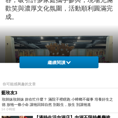
歡笑與濃厚文化氛圍，活動順利圓滿完
成。
繼續閱讀
你可能感興趣的文章
藍玫友3
玫師妹玫師妹 妳在忙什麼？ 滿院子裡瞎跑 小蟑螂不礙事 培養好生之
德 放牠一條小命 讓牠回歸自然 別殺生，放生 別讓牠進
14 小時前
【漫時生活內湖店】內湖不限時餐廳推薦｜捷運港墘站美食，聚餐、約會、家庭聚會首選，正餐甜點一次滿足