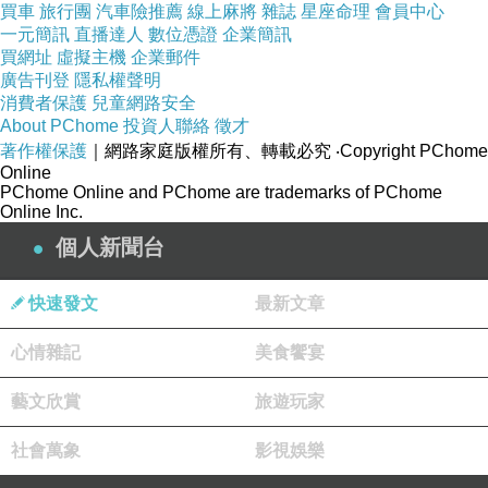
買車
旅行團
汽車險推薦
線上麻將
雜誌
星座命理
會員中心
一元簡訊
直播達人
數位憑證
企業簡訊
買網址
虛擬主機
企業郵件
廣告刊登
隱私權聲明
消費者保護
兒童網路安全
About PChome
投資人聯絡
徵才
著作權保護
｜網路家庭版權所有、轉載必究
‧Copyright PChome
Online
PChome Online and PChome are trademarks of PChome
Online Inc.
個人新聞台
快速發文
最新文章
此外，因應不動產詐騙案件日益猖獗，
心情雜記
美食饗宴
活動也攜手臺南市政府地政局及警察局
藝文欣賞
旅遊玩家
共同推動防詐宣導，向民眾介紹「稅籍
社會萬象
影視娛樂
＋地籍異動即時通」套餐式服務。透過