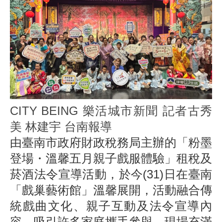
CITY BEING 樂活城市新聞 記者古秀
美 林建宇 台南報導
由臺南市政府財政稅務局主辦的「粉墨
登場・溫馨五月親子戲服體驗」租稅及
菸酒法令宣導活動，於今(31)日在臺南
「戲巢藝術館」溫馨展開，活動融合傳
統戲曲文化、親子互動及法令宣導內
容，吸引許多家庭攜手參與，現場充滿