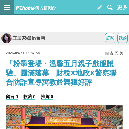
宜居家鄉 in台南
訂閱
我的
2026-05-31 23:37:58
古 秀 美
「粉墨登場・溫馨五月親子戲服體
驗」圓滿落幕 財稅X地政X警察聯
合防詐宣導寓教於樂獲好評
留言 0
收藏 0
推薦 0