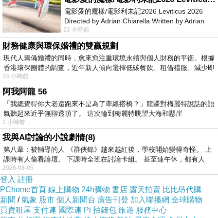
區投資設立屏科分公司，投資金額新臺幣1.5億
電影愛的魔樣/電影利未記2026 Leviticus 2026
元，主要提供化學品製程供應系統及化學廢棄物
Directed by Adrian Chiarella Written by Adrian
22 小時前
收集與再利用系統。公司研發生產之高潔淨化學
Chiarella Starring Joe Bird
品供應系統與廢液再生技術，符合我國半導體先
財務健康與環保婚禮的雙贏規劃
現代人籌備婚禮的同時，愈來愈注重環境永續與個人財務的平衡。根據
進製程發展需求；未來進駐南科後，持續整合在
香港環保團體的調查，近年新人傾向選擇低碳餐飲、租借禮服、減少即
地研發與國際技術經驗，推升產品技術與產業
14 小時前
ESG循環經濟發展。
阿我阿龍 56
「我總覺得你大老遠跑來不是為了牽線搭橋？」龍疆對梅麗特說話的語
氣聽起來近乎無聊透頂了。 這次輪到梅麗特眺望大海和懸崖
1 小時前
我與AI討論的小說劇情(8)
第八章：被輔導的人 《群俠錄》越來越紅後，學校開始變得奇怪。 上
最強母親節禮物！守護媽媽老本 陪辦「地籍異動即時通」最貼心
上一篇：
課時有人偷看論壇。 下課時全班在討論卡組。 甚至連午休，都有人
虎頭埤多元玩法報你知 湖畔慢旅+老街美食+在地好物 解鎖台南山城魅力
下一篇：
2026-08-05
登入
註冊
PChome首頁
線上購物
24h購物
書店
露天拍賣
比比昂代購
新聞
/
氣象
股市
個人新聞台
廣告刊登
加入聯播網
全球購物
買賣租屋
支付連
國際連
Pi 拍錢包
旅遊
服務中心