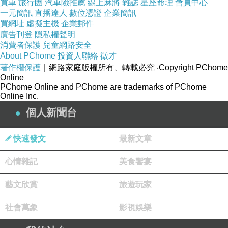
買車
旅行團
汽車險推薦
線上麻將
雜誌
星座命理
會員中心
一元簡訊
直播達人
數位憑證
企業簡訊
買網址
虛擬主機
企業郵件
廣告刊登
隱私權聲明
消費者保護
兒童網路安全
About PChome
投資人聯絡
徵才
著作權保護
｜網路家庭版權所有、轉載必究
‧Copyright PChome
Online
PChome Online and PChome are trademarks of PChome
Online Inc.
個人新聞台
快速發文
最新文章
心情雜記
美食饗宴
藝文欣賞
旅遊玩家
社會萬象
影視娛樂