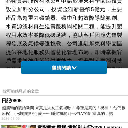
兆聯實業股份有限公司申請於屏東科學園區投資
設立屏科分公司，投資金額新臺幣5億元，主要
產品為超重力碳鎖器、碳中和超效降導除氟劑、
水資源濾材再生延壽服務與相關工程，能提升製
程用水效率並降低碳足跡，協助客戶因應先進製
程發展及氣候變遷挑戰。公司進駐屏東科學園區
提供在地化服務與智慧化管理布局，即時掌握客
戶需求並強化就近供應能力，提升對南臺灣科技
繼續閱讀
產業之支援效率，同時提供完整之系統建置與後
續維運服務。未來進駐南科後，本案有助於強化
綠色供應鏈發展，提升產業用水管理效能，並增
你可能感興趣的文章
進南部科技產業聚落之營運韌性。
日記0805
趙麗穎的復婚新聞 果真是大女主氣場呀！ 希望是真的！祝福！ 他們很
台灣矽科宏晟科技股份有限公司為日本關東化學
班配，小孩想想很可愛 ~~~ 睡覺前爬到一堆LV的新聞 真的，把
2026-08-05
與台灣宏晟科技之合資公司，申請於屏東科學園
電影愛的魔樣/電影利未記2026 Leviticus 2026