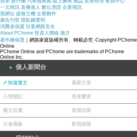
買車
旅行團
汽車險推薦
線上麻將
雜誌
星座命理
會員中心
一元簡訊
直播達人
數位憑證
企業簡訊
買網址
虛擬主機
企業郵件
國稅局再出招，贏得塗銷抵押權訴訟，順利徵起欠稅
上一篇：
廣告刊登
隱私權聲明
營利事業列報其他損失，應與經營本業及附屬業務相關！
消費者保護
下一篇：
兒童網路安全
About PChome
投資人聯絡
徵才
著作權保護
｜網路家庭版權所有、轉載必究
‧Copyright PChome
Online
PChome Online and PChome are trademarks of PChome
Online Inc.
個人新聞台
快速發文
最新文章
心情雜記
美食饗宴
藝文欣賞
旅遊玩家
社會萬象
影視娛樂