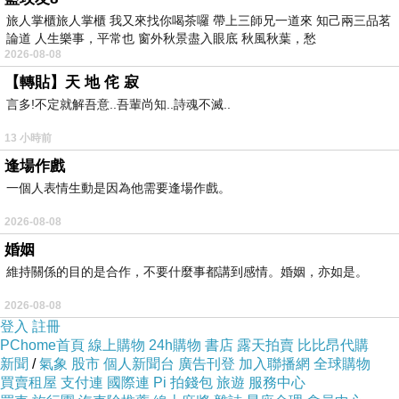
旅人掌櫃旅人掌櫃 我又來找你喝茶囉 帶上三師兄一道來 知己兩三品茗
杯
100
元，因農曆新年，好友分享日，
論道 人生樂事，平常也 窗外秋景盡入眼底 秋風秋葉，愁
推出拿鐵咖啡買一送一活動，統一發票
2026-08-08
【轉貼】天 地 侘 寂
應這樣開立：品名：拿鐵咖啡，數量：
言多!不定就解吾意..吾輩尚知..詩魂不滅..
2
杯，單價：
100
元，金額：
200
元，備
13 小時前
註欄註明：折扣
100
元，銷售額合計：
逢場作戲
100
元。
一個人表情生動是因為他需要逢場作戲。
該局呼籲，營業人應多加留意統一發票
2026-08-08
之填寫，避免因統一發票金額開立錯
婚姻
誤，而遭國稅局處罰，如有相關疑義，
維持關係的目的是合作，不要什麼事都講到感情。婚姻，亦如是。
可撥打免費服務電話
0800-000-321
洽
2026-08-08
登入
詢。
註冊
PChome首頁
線上購物
24h購物
書店
露天拍賣
比比昂代購
新聞
/
氣象
股市
個人新聞台
廣告刊登
加入聯播網
全球購物
買賣租屋
支付連
國際連
Pi 拍錢包
旅遊
服務中心