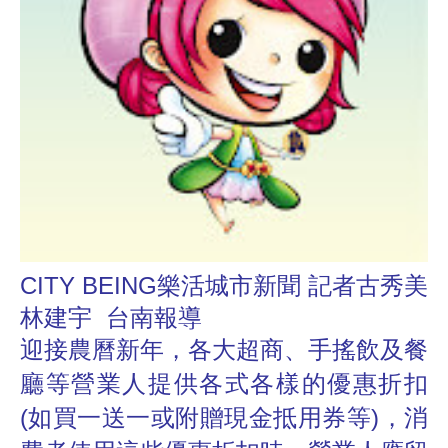
CITY BEING樂活城市新聞 記者古秀美
林建宇 台南報導
迎接農曆新年，各大超商、手搖飲及餐
廳等營業人提供各式各樣的優惠折扣
(
如買一送一或附贈現金抵用券等
)
，消