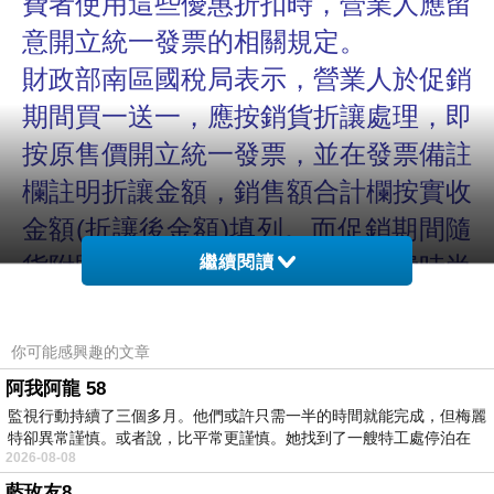
費者使用這些優惠折扣時，營業人應留
意開立統一發票的相關規定。
財政部南區國稅局表示，營業人於促銷
期間買一送一，應按銷貨折讓處理，即
按原售價開立統一發票，並在發票備註
欄註明折讓金額，銷售額合計欄按實收
金額
(
折讓後金額
)
填列。而促銷期間隨
貨附贈的現金抵用券，如當次消費時尚
繼續閱讀
未折抵價款，仍應以當次消費金額開立
統一發票，嗣後消費者持該抵用券折抵
你可能感興趣的文章
消費時，營業人已確定給予消費者折抵
阿我阿龍 58
價款，則應按前揭銷貨折讓處理方式，
監視行動持續了三個多月。他們或許只需一半的時間就能完成，但梅麗
特卻異常謹慎。或者說，比平常更謹慎。她找到了一艘特工處停泊在
開立統一發票。
2026-08-08
該局舉例說明，甲商店拿鐵咖啡原價
1
藍玫友8