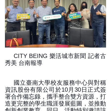
CITY BEING
樂活城市新聞 記者古
秀美 台南報導
國立臺南大學校友服務中心與對稱
資訊股份有限公司於
10
月
30
日正式簽
署合作備忘錄，攜手整合雙方資源，打
造更完整的學生職涯發展藍圖，並推動
創新創業教育。同日，活動特別邀請該