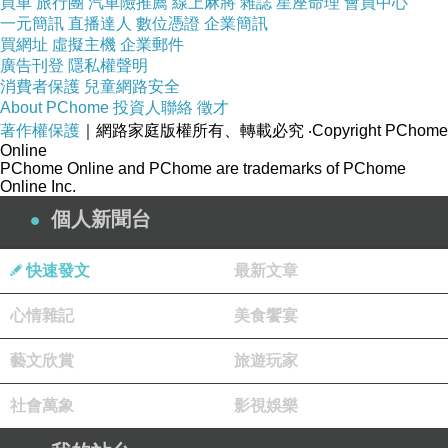
買車
旅行團
汽車險推薦
線上麻將
雜誌
星座命理
會員中心
一元簡訊
直播達人
數位憑證
企業簡訊
買網址
虛擬主機
企業郵件
廣告刊登
隱私權聲明
消費者保護
兒童網路安全
About PChome
投資人聯絡
徵才
著作權保護
｜網路家庭版權所有、轉載必究
‧Copyright PChome
Online
PChome Online and PChome are trademarks of PChome
Online Inc.
個人新聞台
國立臺南大學校友服務中心
劉哲宏
快速發文
最新文章
主任指出，此次合作將帶給學生寶貴的
實務經驗，幫助他們在未來的規劃中擁
心情雜記
美食饗宴
有更多元的視野和選擇。透過陳執行長
的分享，學生不僅理解跨領域經驗在創
藝文欣賞
旅遊玩家
業中的重要性，也能藉此激發自身的發
社會萬象
影視娛樂
展靈感。未來雙方將在職涯指導、創新
創業教育等領域進一步合作，協助學生