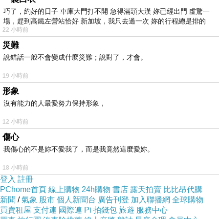
用跨領域經驗打造全台最大面試平台」
巧了，約好的日子 車庫大門打不開 急得滿頭大漢 妳已經出門 虛驚一
場，趕到高鐵左營站恰好 新加坡，我只去過一次 妳的行程總是排的
為題，深入剖析跨界思維在現代創業中
22 小時前
的關鍵角色，特別強調在數位創新及快
災難
速變遷的就業市場中，跨領域整合是成
說錯話一般不會變成什麼災難；說對了，才會。
功的關鍵。他創辦的「面試趣」平台已
19 小時前
累積近百萬篇求職者的真實面試心得，
形象
成為求職者分享面試經驗的首選平台。
沒有能力的人最愛努力保持形象，
談及創業契機，陳執行長表示，他洞察
到求職者對真實面試資訊的殷切需求，
12 小時前
於是結合自身的跨領域背景，打造這個
傷心
幫助求職者提升面試信心的資訊交流平
我傷心的不是妳不愛我了，而是我竟然這麼愛妳。
台。
18 小時前
登入
註冊
PChome首頁
線上購物
24h購物
書店
露天拍賣
比比昂代購
新聞
/
氣象
股市
個人新聞台
廣告刊登
加入聯播網
全球購物
買賣租屋
支付連
國際連
Pi 拍錢包
旅遊
服務中心