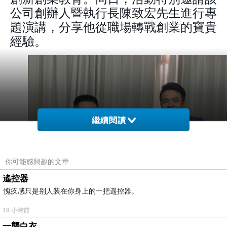
公司創辦人暨執行長陳致宏先生進行專
題演講，分享他從職場轉戰創業的寶貴
經驗。
繼續閱讀
你可能感興趣的文章
遙控器
愧疚感只是别人装在你身上的一把遥控器。
18 小時前
陳執行長以「職場到創業：如何利
一襲白衣