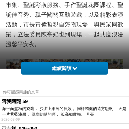
市集、聖誕彩妝服務、手作聖誕花圈課程、聖
誕佳音秀、親子闖關互動遊戲，以及精彩表演
活動，市長黃偉哲親自蒞臨現場，與民眾同歡
樂，立法委員陳亭妃也到現場，一起共度浪漫
溫馨平安夜。
繼續閱讀
你可能感興趣的文章
阿我阿龍 59
海平面盤桓的旋鷹， 沙灘上細碎的貝殼， 同樣矯健的遠方馳帆。 天是
一片紫藍漆黑， 風寒陡峭的崕， 孤高如傲梅。 月亮
2026-08-09
◎吉祥_046~050