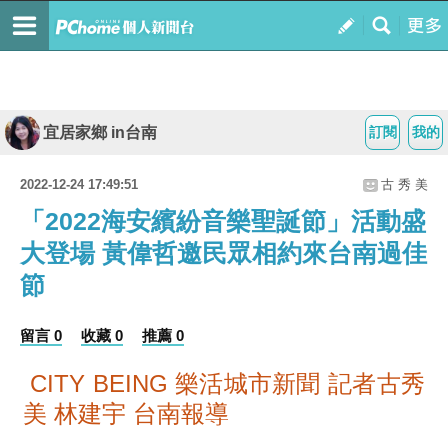
宜居家鄉 in台南
訂閱
我的
2022-12-24 17:49:51
古 秀 美
「2022海安繽紛音樂聖誕節」活動盛
大登場 黃偉哲邀民眾相約來台南過佳
節
留言 0
收藏 0
推薦 0
CITY BEING 樂活城市新聞 記者古秀
美 林建宇 台南報導