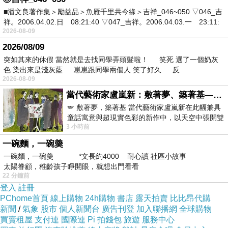
■潘文良著作集＞勵益品＞魚雁千里共今緣＞吉祥_046~050 ▽046_吉
祥。2006.04.02.日 08:21:40 ▽047_吉祥。2006.04.03.一 23:11:
市長黃偉哲表示，竭誠邀請各位民眾，耶誕佳
2026-08-09
節相約來海安拍照打卡、逛商圈，活動現場不
2026/08/09
突如其來的休假 當然就是去找同學弄頭髮啦！ 笑死 選了一個奶灰
僅有思味市集，將近上百攤的品牌攤商駐點，
色 染出來是淺灰藍 崽崽跟同學兩個人 笑了好久 反
還可享受海安路周邊店家的在地美食，讓民眾
2026-08-09
當代藝術家盧嵐新：敷著夢、築著基——讓筆觸成為存在過的證據，將相遇的溫度熔鑄成新的模樣
具有多樣選擇，一次滿足品嚐到各式各樣的台
🪽 敷著夢，築著基 當代藝術家盧嵐新在此幅兼具
南小吃，沉浸在美好的耶誕氛圍，希望民眾都
童話寓意與超現實色彩的新作中，以天空中張開雙
3 小時前
翼的神聖形象與地面上聚集的人群對話，
能夠玩得盡興、不亦樂乎，在台南留下難忘的
一碗麵，一碗羮
耶誕時光，並提醒因應寒流來襲，在逛市集、
一碗麵，一碗羮 *文長約4000 耐心讀 社區小故事
看表演的同時，也要記得注意保暖，留意自身
太陽眷顧，稚齡孩子睜開眼，就想出門看看
22 分鐘前
身體狀況，另外，誠摯邀請各位好朋友今晚一
登入
註冊
PChome首頁
線上購物
24h購物
書店
露天拍賣
比比昂代購
起來參加由南市府所舉辦的「2023台南耶誕跨
新聞
/
氣象
股市
個人新聞台
廣告刊登
加入聯播網
全球購物
年系列活動」，晚上七點相約在市府永華市政
買賣租屋
支付連
國際連
Pi 拍錢包
旅遊
服務中心