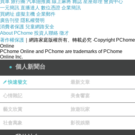
買車
旅行團
汽車險推薦
線上麻將
雜誌
星座命理
會員中心
中心西側廣場，更熱烈歡迎各位民眾繼續留在
一元簡訊
直播達人
數位憑證
企業簡訊
買網址
台南，迎接2023新的一年，南市府同樣準備許
虛擬主機
企業郵件
廣告刊登
隱私權聲明
多超強陣容卡司，精彩表演絡繹不絕。
消費者保護
兒童網路安全
About PChome
投資人聯絡
徵才
著作權保護
｜網路家庭版權所有、轉載必究
‧Copyright PChome
Online
PChome Online and PChome are trademarks of PChome
Online Inc.
個人新聞台
快速發文
最新文章
心情雜記
美食饗宴
藝文欣賞
旅遊玩家
社會萬象
影視娛樂
活動開場由威爾森教育機構帶領孩童們出演精