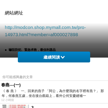
網站網址
http://modcon.shop.mymall.com.tw/pro-
14973.html?member=af000027898
◆ 嚇阻防犯、緊急求救，最佳利器品 
繼續閱讀
◆ 日本全國防犯協會聯合會推薦-優良防身警報器認證 
你可能感興趣的文章
◆ 超高頻率音量(85-90分貝)，連續響鳴時間120分鐘以上 
春燕---(一)
《 春 燕 》 一、回來的燕子 「阿公，為什麼我的名字裡有燕？」 那
年，何春燕五歲，坐在後台戲箱上，看外公何安慶縫補一
◆ 特別推薦的優良商品–自用、餽贈家人及親友最佳商品 
12 小時前
3