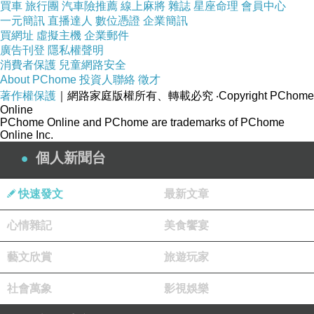
買車
旅行團
汽車險推薦
線上麻將
雜誌
星座命理
會員中心
一元簡訊
直播達人
數位憑證
企業簡訊
買網址
虛擬主機
企業郵件
摩肯生活館,摩肯電動料理刨切機,摩肯掌上型封口機,摩肯封口機,摩肯生活館,摩肯
廣告刊登
隱私權聲明
消費者保護
兒童網路安全
About PChome
投資人聯絡
徵才
著作權保護
｜網路家庭版權所有、轉載必究
‧Copyright PChome
Online
PChome Online and PChome are trademarks of PChome
Online Inc.
與日本同步暢銷上市【日本DRETEC】安全警報吊
個人新聞台
快速發文
最新文章
商品介绍
心情雜記
美食饗宴
藝文欣賞
旅遊玩家
社會萬象
影視娛樂