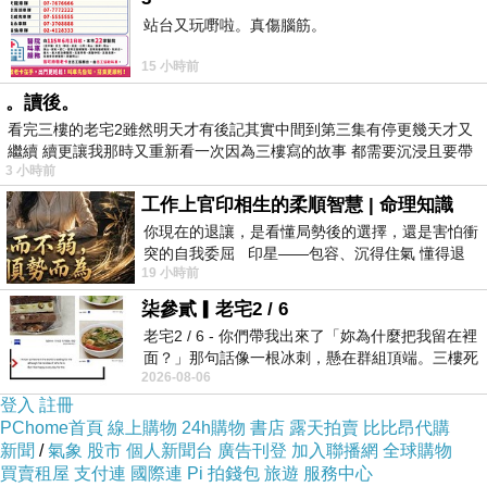
站台又玩嘢啦。真傷腦筋。
15 小時前
。讀後。
看完三樓的老宅2雖然明天才有後記其實中間到第三集有停更幾天才又
繼續 續更讓我那時又重新看一次因為三樓寫的故事 都需要沉浸且要帶
摩肯生活館網站網址
3 小時前
有
工作上官印相生的柔順智慧 | 命理知識
你現在的退讓，是看懂局勢後的選擇，還是害怕衝
突的自我委屈 印星——包容、沉得住氣 懂得退
19 小時前
一步觀察，不會
http://modcon.shop.mymall.com.tw/?m
柒參貳▎老宅2 / 6
老宅2 / 6 - 你們帶我出來了「妳為什麼把我留在裡
面？」那句話像一根冰刺，懸在群組頂端。三樓死
2026-08-06
死盯著照片裡的人。那個人確實站在
登入
註冊
PChome首頁
線上購物
24h購物
書店
露天拍賣
比比昂代購
新聞
/
氣象
股市
個人新聞台
廣告刊登
加入聯播網
全球購物
買賣租屋
支付連
國際連
Pi 拍錢包
旅遊
服務中心