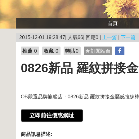
首頁
2015-12-01 19:28:47| 人氣66| 回應0 |
上一篇
|
下一篇
推薦
0
收藏
0
轉貼
0
訂閱站台
0826新品 羅紋拼
OB嚴選品牌旗艦店：0826新品 羅紋拼接金屬感拉練
商品訊息描述: