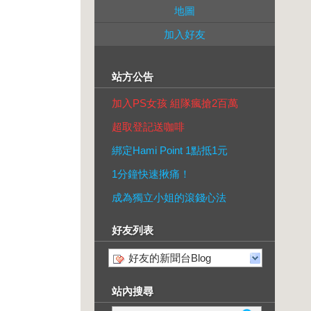
地圖
加入好友
站方公告
加入PS女孩 組隊瘋搶2百萬
超取登記送咖啡
綁定Hami Point 1點抵1元
1分鐘快速揪痛！
成為獨立小姐的滾錢心法
好友列表
好友的新聞台Blog
站內搜尋