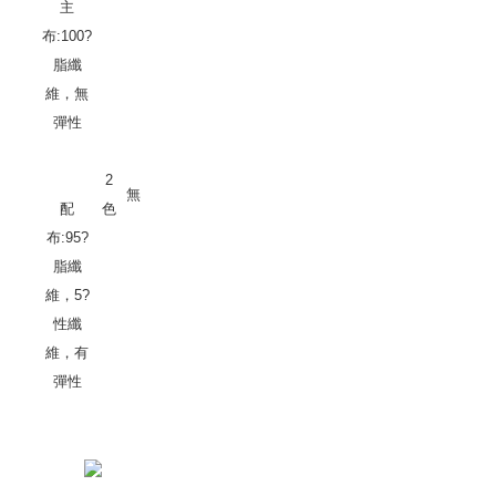
主
布:100?
脂纖
維，無
彈性
2
無
配
色
布:95?
脂纖
維，5?
性纖
維，有
彈性