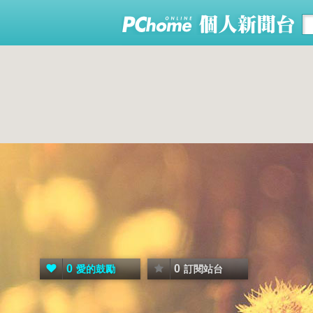
0
0
愛的鼓勵
訂閱站台