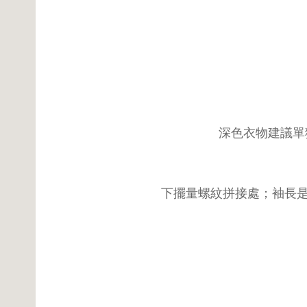
深色衣物建議單
下擺量螺紋拼接處；袖長