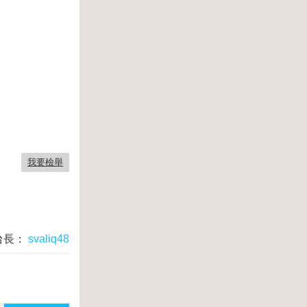
我要檢舉
台長：
svaliq48