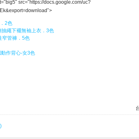
t="big5" src="https://docs.google.com/uc?
k&export=download">
．2色
側抽繩下襬無袖上衣．3色
性窄管褲．5色
動作背心-女3色
)