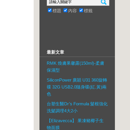
標題
內容
標籤
最新文章
RMK 煥膚果馨露(150ml)-柔膚
保濕型
SiliconPower 廣穎 U31 360旋轉
碟 32G USB2.0隨身碟(紅.黃)兩
色
台塑生醫Dr’s Formula 髮根強化
洗髮調理4大2小
【Elizavecca】 果凍豬椰子生
物面膜