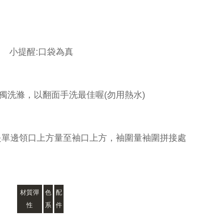
小提醒:口袋為真
獨洗滌，以翻面手洗最佳喔(勿用熱水)
是單邊領口上方量至袖口上方，袖圍量袖圍拼接處
材質彈
色
配
性
系
件