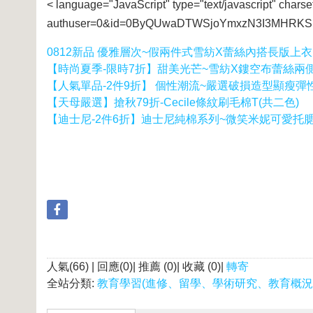
< language="JavaScript" type="text/javascript" charse
authuser=0&id=0ByQUwaDTWSjoYmxzN3I3MHRKSE
0812新品 優雅層次~假兩件式雪紡X蕾絲內搭長版上衣
【時尚夏季-限時7折】甜美光芒~雪紡X鏤空布蕾絲兩
【人氣單品-2件9折】 個性潮流~嚴選破損造型顯瘦彈
【天母嚴選】搶秋79折-Cecile條紋刷毛棉T(共二色)
【迪士尼-2件6折】迪士尼純棉系列~微笑米妮可愛托腮
人氣(66) | 回應(0)| 推薦 (
0
)| 收藏 (
0
)|
轉寄
全站分類:
教育學習(進修、留學、學術研究、教育概況