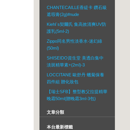
CHANTECAILLE香緹卡 鑽石級
遮瑕膏(2g)#nude
Kiehl`s契爾氏 集高效清爽UV防
護乳(5ml-2)
Zippo同名男性淡香水-迷幻綠
(50ml)
SHISEIDO資生堂 美透白集中
淡斑精華素+(2ml)-3
LOCCITANE 歐舒丹 蠟菊保養
四件組 贈化妝包
【瑞士SFB】整型教父拉提精華
晚霜50ml(贈晚霜3ml-3包)
文章分類
本台最新標籤