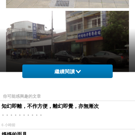
繼續閱讀
你可能感興趣的文章
知幻即離，不作方便，離幻即覺，亦無漸次
。。。。。。。。。。
6 小時前
媽媽的面具