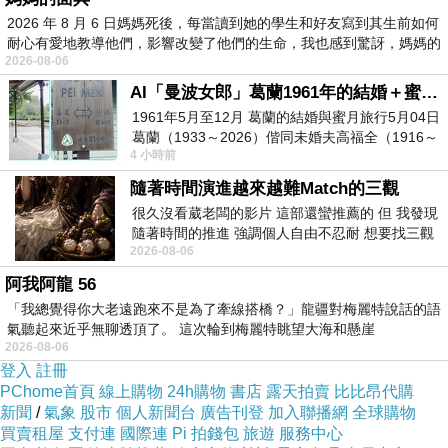
2026 年 8 月 6 日媽媽死後，每當讀到她的學生和好友寫到其生前如何
耐心有愛地教導他們，影響改變了他們的生命，我也感到驚訝，媽媽的
2026-08-06
AI「曼波女郎」葛蘭1961年的結婚＋蜜月旅行 #戀上老電影 #葛蘭 #粟子
1961年5月至12月 葛蘭的結婚與蜜月旅行5月04日
葛蘭（1933～2026）偕同未婚夫高福全（1916～
4 小時前
2004）乘郵輪赴倫敦6月15日於英國倫敦St.S
隨著時間演進越來越難Match的三觀
很久沒看葳老闆的影片 這部還蠻推薦的 但 我發現
隨著時間的推進 強調個人自由不忍耐 想要找三觀
2026-08-06
接近的不要說對象 連朋友都超
阿我阿龍 56
「我總覺得你大老遠跑來不是為了牽線搭橋？」龍疆對梅麗特說話的語
氣聽起來近乎無聊透頂了。 這次輪到梅麗特眺望大海和懸崖
2026-08-06
登入
註冊
PChome首頁
線上購物
24h購物
書店
露天拍賣
比比昂代購
新聞
/
氣象
股市
個人新聞台
廣告刊登
加入聯播網
全球購物
買賣租屋
支付連
國際連
Pi 拍錢包
旅遊
服務中心