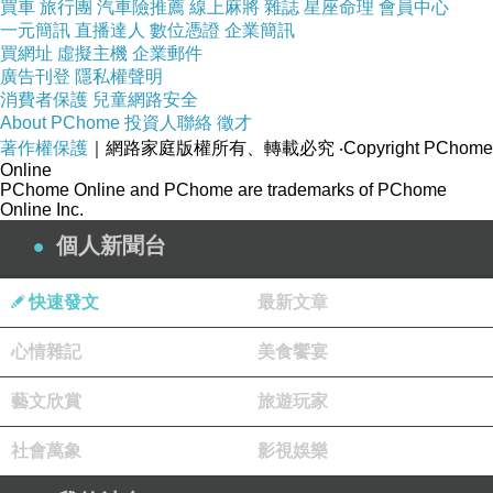
買車
旅行團
汽車險推薦
線上麻將
雜誌
星座命理
會員中心
一元簡訊
直播達人
數位憑證
企業簡訊
買網址
虛擬主機
企業郵件
廣告刊登
隱私權聲明
消費者保護
兒童網路安全
About PChome
投資人聯絡
徵才
著作權保護
｜網路家庭版權所有、轉載必究
‧Copyright PChome
Online
PChome Online and PChome are trademarks of PChome
Online Inc.
個人新聞台
快速發文
最新文章
心情雜記
美食饗宴
藝文欣賞
旅遊玩家
社會萬象
影視娛樂