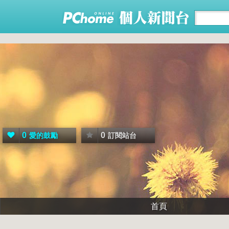
0
0
愛的鼓勵
訂閱站台
首頁