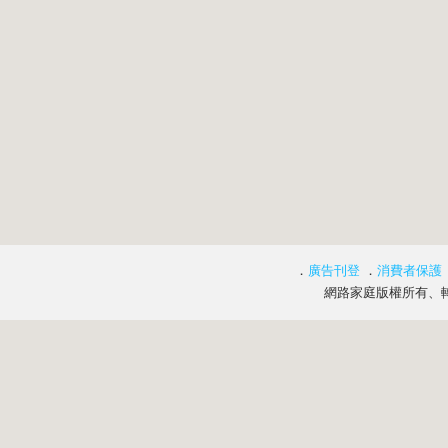
．
廣告刊登
．
消費者保護
網路家庭版權所有、轉載必究 