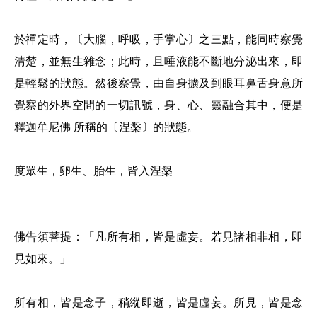
於禪定時，〔大腦，呼吸，手掌心〕之三點，能同時察覺
清楚，並無生雜念；此時，且唾液能不斷地分泌出來，即
是輕鬆的狀態。然後察覺，由自身擴及到眼耳鼻舌身意所
覺察的外界空間的一切訊號，身、心、靈融合其中，便是
釋迦牟尼佛 所稱的〔涅槃〕的狀態。
度眾生，卵生、胎生，皆入涅槃
佛告須菩提：「凡所有相，皆是虛妄。若見諸相非相，即
見如來。」
所有相，皆是念子，稍縱即逝，皆是虛妄。所見，皆是念