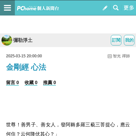
彌勒淨土
訂閱
我的
2025-03-15 20:00:00
智光 禪師
金剛經 心法
留言 0
收藏 0
推薦 0
世尊！善男子、善女人，發阿耨多羅三藐三菩提心，應云
何住？云何降伏其心？」