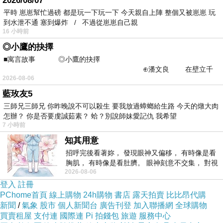
2026/08/07
平時 崽崽幫忙過磅 都是玩一下玩一下 今天親自上陣 整個又被崽崽 玩
清淨，即是莊嚴佛土。
到水泄不通 塞到爆炸 / 不過從崽崽自己親
16 小時前
色聲香味觸法，皆是念子，稍縱即逝，應無所住。
◎小鷹的抉擇
■寓言故事 ◎小鷹的抉擇
⊕潘文良 在壁立千
2026-08-06
仞的懸崖上，有一座遮天蔽
爾時，世尊而說偈言：
藍玫友5
三師兄三師兄 你昨晚說不可以殺生 要我放過蟑螂給生路 今天的燉大肉
怎辦？ 你是否要虔誠茹素？ 蛤？別說師妹愛記仇 我希望
「若以色見我 以音聲求我 是人行邪道 不能見如來
7 小時前
知其用意
以色見我，以音聲求我，即是住相，當然不能見如來
招呼完後看著妳， 發現眼神又偏移， 有時像是看
胸肌， 有時像是看肚臍。 眼神刻意不交集， 對視
2026-08-06
視線不對齊， 讓我很難不
「一切有為法 如夢幻泡影 如露亦如電 應作如是觀」
登入
註冊
PChome首頁
線上購物
24h購物
書店
露天拍賣
比比昂代購
新聞
/
氣象
股市
個人新聞台
廣告刊登
加入聯播網
全球購物
一切有為法，皆為念子所現，稍縱即逝，當然 如夢幻泡
買賣租屋
支付連
國際連
Pi 拍錢包
旅遊
服務中心