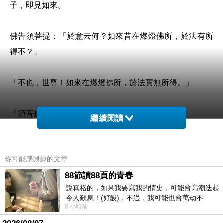
子，即見如來。
佛告須菩提：「於意云何？如來昔在燃燈佛所，於法有所
得不？」
「不也，世尊！如來在燃燈佛所，於法實無所得。」
「須菩提！於意云何？菩薩莊嚴佛土不？」
繼續閱讀
「不也，世尊！何以故？莊嚴佛土者，即非莊嚴，是名莊
你可能感興趣的文章
嚴。」
88節讀88頁的青春
說真格的，如果我要寫我的情史，可能會高潮迭起
「是故須菩提，諸菩薩摩訶薩應如是生清淨心，不應住色
令人歎息！(好酸)，不過，我可能也會萬劫不
生心，不應住聲香味觸法生心，應無所住而生其心。
8 小時前
復...，每天跪鍵盤還是被判了花心的罪