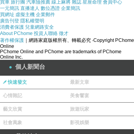
買車
旅行團
汽車險推薦
線上麻將
雜誌
星座命理
會員中心
影，如露亦如電
一元簡訊
直播達人
數位憑證
企業簡訊
買網址
虛擬主機
企業郵件
廣告刊登
隱私權聲明
長老須菩提及諸比丘、比丘尼、優婆塞、優婆夷、一切世
消費者保護
兒童網路安全
間、天、人、阿修羅，聞佛所說，皆大歡喜，信受奉行。
About PChome
投資人聯絡
徵才
著作權保護
｜網路家庭版權所有、轉載必究
‧Copyright PChome
Online
PChome Online and PChome are trademarks of PChome
Online Inc.
個人新聞台
快速發文
最新文章
心情雜記
美食饗宴
藝文欣賞
旅遊玩家
社會萬象
影視娛樂